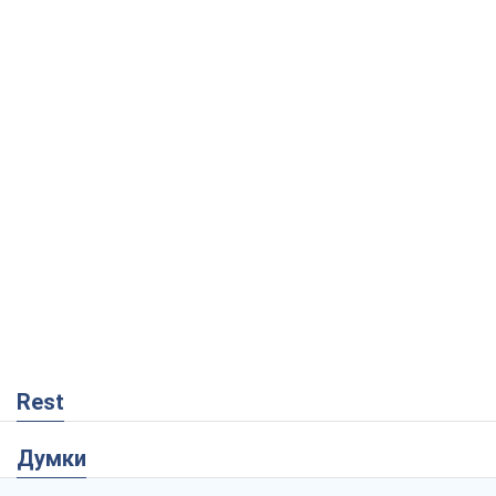
Rest
Думки
Росія втрачає ресурси поза планом: хто
насправді диктує темп війни
Сергій Місюра
8,8 т.
"Ми вже проходили через гірше": Україні
не варто піддаватися зневірі через
ракетний терор