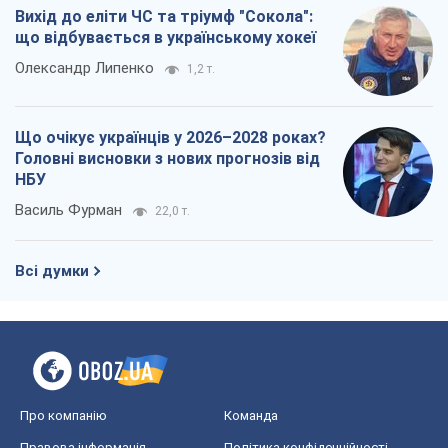
Василь Фурман
22,0 т.
Всі думки
Про компанію
Команда
Правова інформація
Політика конфіденційності
Реклама на сайті
Документи
Редакційна політика
Журналісти OBOZ.UA на місці
подій
OBOZ.UA
Політика
Світ
Розслідування