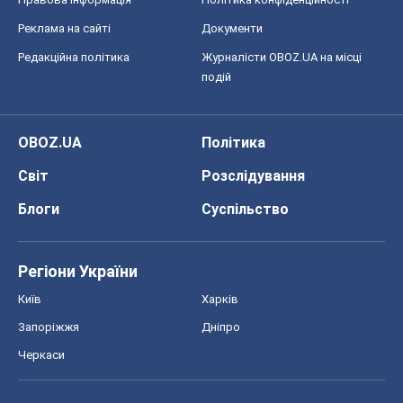
Блоги
Суспільство
Регіони України
Київ
Харків
Запоріжжя
Дніпро
Черкаси
Спорт
Футбол
Баскетбол
Хокей
Бокс
Формула-1
Моя школа
ГДЗ
Підручники