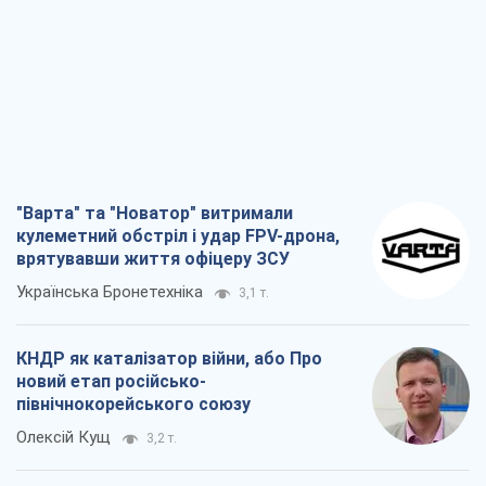
кулеметний обстріл і удар FPV-дрона,
врятувавши життя офіцеру ЗСУ
Українська Бронетехніка
3,1 т.
КНДР як каталізатор війни, або Про
новий етап російсько-
північнокорейського союзу
Олексій Кущ
3,2 т.
Вихід до еліти ЧС та тріумф "Сокола":
що відбувається в українському хокеї
Олександр Липенко
1,2 т.
Що очікує українців у 2026–2028 роках?
Головні висновки з нових прогнозів від
НБУ