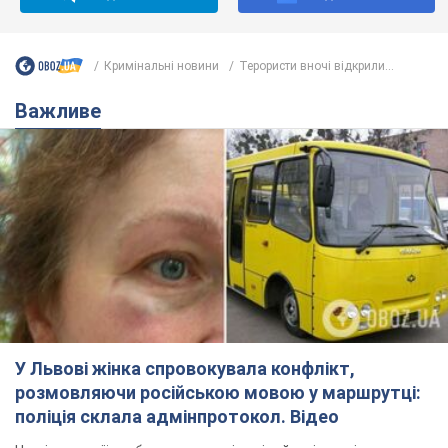
У Львові жінка спровокувала конфлікт,
розмовляючи російською мовою у маршрутці:
поліція склала адмінпротокол. Відео
На місце події прибули патрульні поліцейські та слідчо-
оперативна група
7 годин тому
10,0 т.
"Воюють, бо дурні": у Чернівцях
водій автобуса зневажив
українських військових і поплатився.
Відео
Водія звільнили після конфлікту з пасажирами