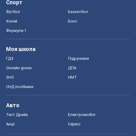
Онлайн уроки
ДПА
ЗНО
НМТ
СНД посібники
Авто
Тест Драйв
Електромобілі
Акції
Сервіс
Food Oboz
Рецепти
Напої
Дієти
Економіка
Ринки та компанії
Макроекономіка