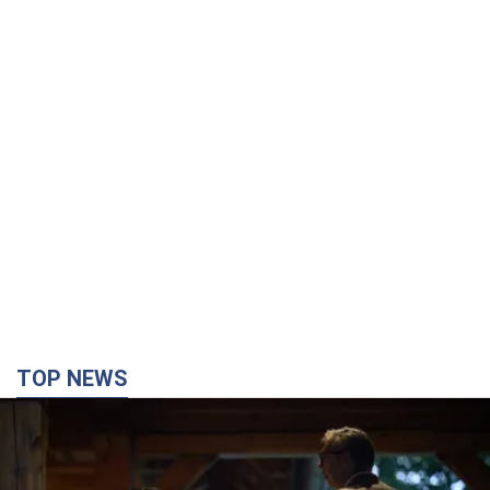
TOP NEWS
Зеленський вперше прибув до Сербії:
планується зустріч із Вучичем і не лише. Відео