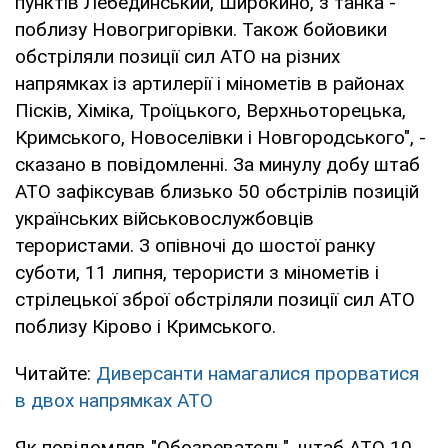
пунктів Лебединський, Широкино, з танка -
поблизу Новогригорівки. Також бойовики
обстріляли позиції сил АТО на різних
напрямках із артилерії і мінометів в районах
Пісків, Хіміка, Троїцького, Верхньоторецька,
Кримського, Новоселівки і Новгородського", -
сказано в повідомленні. За минулу добу штаб
АТО зафіксував близько 50 обстрілів позицій
українських військовослужбовців
терористами. З опівночі до шостої ранку
суботи, 11 липня, терористи з мінометів і
стрілецької зброї обстріляли позиції сил АТО
поблизу Кірово і Кримського.
Читайте:
Диверсанти намагалися прорватися
в двох напрямках АТО
Як повідомляв "Обозреватель", штаб АТО 10