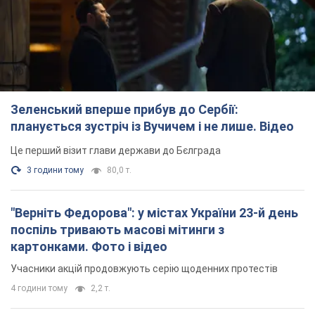
Це перший візит глави держави до Бєлграда
3 години тому
80,0 т.
"Верніть Федорова": у містах України 23-й день
поспіль тривають масові мітинги з
картонками. Фото і відео
Учасники акцій продовжують серію щоденних протестів
4 години тому
2,2 т.
Сенат США схвалив законопроєкт Грема про
санкції проти Росії: що далі
Документ передбачає нові економічні обмеження
4 години тому
4,7 т.