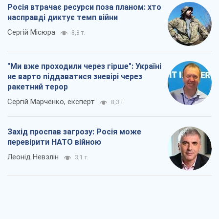
Сергій Марченко, експерт
8,3 т.
Захід проспав загрозу: Росія може
перевірити НАТО війною
Леонід Невзлін
3,1 т.
"Варта" та "Новатор" витримали