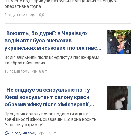
та образ військових
10 годин тому
8,8 т.
"Не слідкує за сексуальністю": у
Києві консультант салону краси
образив жінку після хімієтерапії,
розгорівся скандал. Фото
Працівник салону почав надавати оцінку
зовнішності жінки, сказавши, що вона носить
"чоловічу стрижку"
4 години тому
14,3 т.