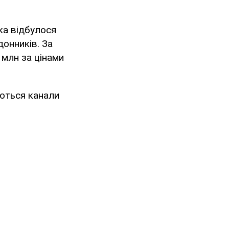
ка відбулося
донників. За
 млн за цінами
ються канали