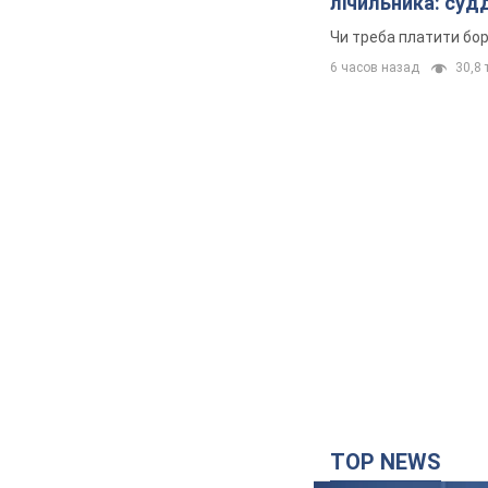
лічильника: суд
Чи треба платити бо
6 часов назад
30,8 т
TOP NEWS