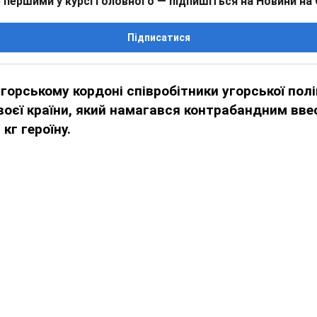
 першими у курсі головного — підпишіться на Новини на
Підписатися
угорському кордоні співробітники угорської полі
оєї країни, який намагався контрабандним вве
кг героїну.