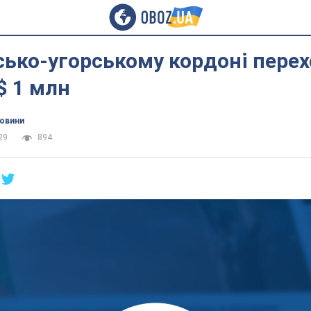
сько-угорському кордоні пере
$ 1 млн
новини
29
894