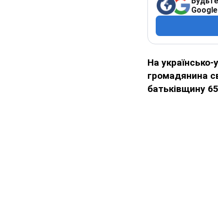
Будьте
Google
На українсько-
громадянина св
батьківщину 65 