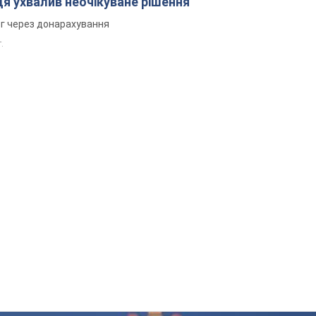
дя ухвалив неочікуване рішення
рг через донарахування
.