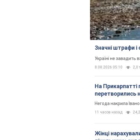
Значні штрафи і
Україні не завадить в
8.08.2026 05:10
2,0 
На Прикарпатті 
перетворились н
Негода накрила Іван
11 часов назад
24,2
Жінці нарахували