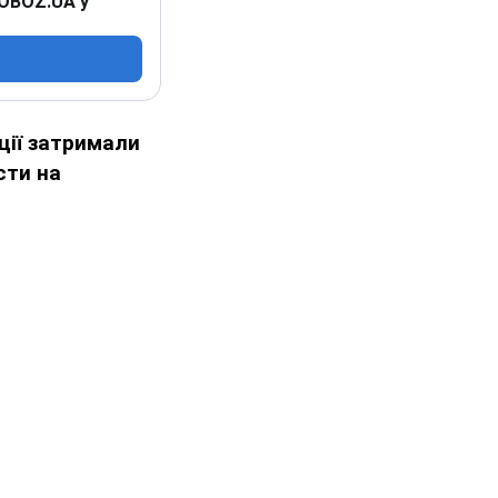
 OBOZ.UA у
ції затримали
сти на