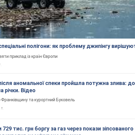
 спеціальні полігони: як проблему джипінгу вирішу
зяти приклад із країн Європи
т.
після аномальної спеки пройшла потужна злива: д
а річки. Відео
о-Франківщину та курортний Буковель
 т.
 729 тис. грн боргу за газ через покази зіпсованого