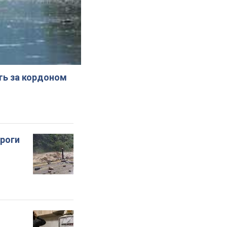
ють за кордоном
ороги