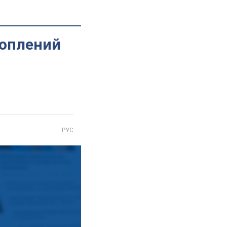
хоплений
РУС