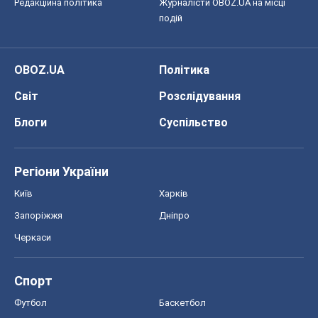
Редакційна політика
Журналісти OBOZ.UA на місці
подій
OBOZ.UA
Політика
Світ
Розслідування
Блоги
Суспільство
Регіони України
Київ
Харків
Запоріжжя
Дніпро
Черкаси
Спорт
Футбол
Баскетбол