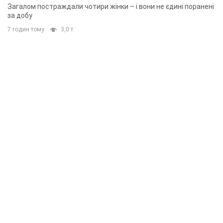
Загалом постраждали чотири жінки – і вони не єдині поранені
за добу
7 годин тому
3,0 т.