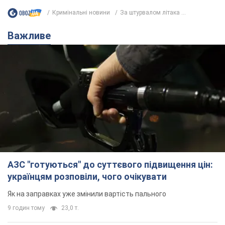
Кримінальні новини
За штурвалом літака ...
Важливе
АЗС "готуються" до суттєвого підвищення цін:
українцям розповіли, чого очікувати
Як на заправках уже змінили вартість пального
9 годин тому
23,0 т.