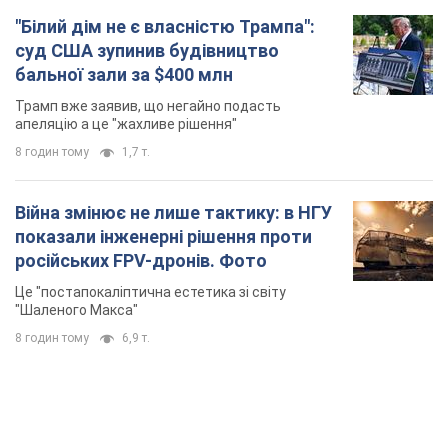
"Білий дім не є власністю Трампа":
суд США зупинив будівництво
бальної зали за $400 млн
Трамп вже заявив, що негайно подасть
апеляцію а це "жахливе рішення"
8 годин тому
1,7 т.
Війна змінює не лише тактику: в НГУ
показали інженерні рішення проти
російських FPV-дронів. Фото
Це "постапокаліптична естетика зі світу
"Шаленого Макса"
8 годин тому
6,9 т.