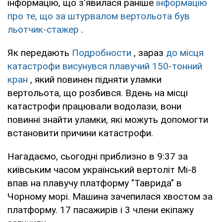
інформацію, що з'явилася раніше
інформацію
про те, що за штурвалом вертольота був
льотчик-стажер
.
Як передають
Подробности
, зараз
до місця
катастрофи висунувся плавучий 150-тонний
кран
, який повинен підняти уламки
вертольота, що розбився. Вдень на місці
катастрофи працювали водолази, вони
повинні знайти уламки, які можуть допомогти
встановити причини катастрофи.
Нагадаємо, сьогодні приблизно в 9:37 за
київським часом український вертоліт Мі-8
впав на плавучу платформу "Таврида" в
Чорному морі. Машина зачепилася хвостом за
платформу. 17 пасажирів і 3 члени екіпажу