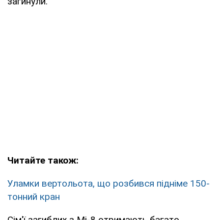
загинули.
Читайте також:
Уламки вертольота, що розбився підніме 150-
тонний кран
Сім'ї загиблих з Мі-8 отримають багато