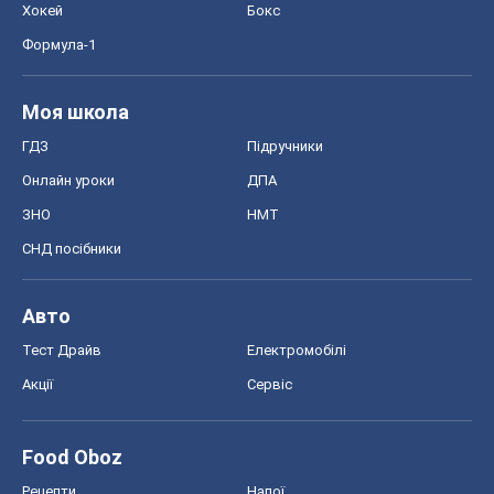
Хокей
Бокс
Формула-1
Моя школа
ГДЗ
Підручники
Онлайн уроки
ДПА
ЗНО
НМТ
СНД посібники
Авто
Тест Драйв
Електромобілі
Акції
Сервіс
Food Oboz
Рецепти
Напої