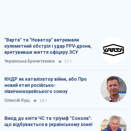
"Варта" та "Новатор" витримали
кулеметний обстріл і удар FPV-дрона,
врятувавши життя офіцеру ЗСУ
Українська Бронетехніка
3,7 т.
КНДР як каталізатор війни, або Про
новий етап російсько-
північнокорейського союзу
Олексій Кущ
3,8 т.
Вихід до еліти ЧС та тріумф "Сокола":
що відбувається в українському хокеї