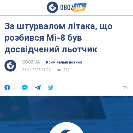
За штурвалом літака, що
розбився Мі-8 був
досвідчений льотчик
OBOZ.UA
Кримінальні новини
28.04.2008 21:27
762
0
РУС