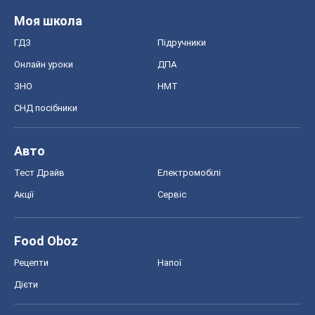
Моя школа
ГДЗ
Підручники
Онлайн уроки
ДПА
ЗНО
НМТ
СНД посібники
Авто
Тест Драйв
Електромобілі
Акції
Сервіс
Food Oboz
Рецепти
Напої
Дієти