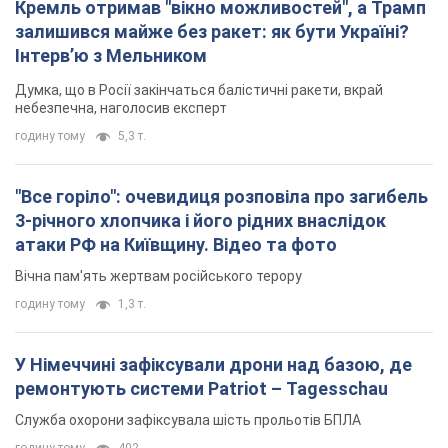
Кремль отримав "вікно можливостей", а Трамп
залишився майже без ракет: як бути Україні?
Інтерв’ю з Мельником
Думка, що в Росії закінчаться балістичні ракети, вкрай
небезпечна, наголосив експерт
годину тому
5,3 т.
"Все горіло": очевидиця розповіла про загибель
3-річного хлопчика і його рідних внаслідок
атаки РФ на Київщину. Відео та фото
Вічна пам'ять жертвам російського терору
годину тому
1,3 т.
У Німеччині зафіксували дрони над базою, де
ремонтують системи Patriot – Tagesschau
Служба охорони зафіксувала шість прольотів БПЛА