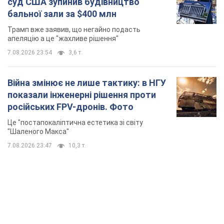
суд США зупинив будівництво
бальної зали за $400 млн
Трамп вже заявив, що негайно подасть
апеляцію а це "жахливе рішення"
7.08.2026 23:54
3,6 т.
Війна змінює не лише тактику: в НГУ
показали інженерні рішення проти
російських FPV-дронів. Фото
Це "постапокаліптична естетика зі світу
"Шаленого Макса"
7.08.2026 23:47
10,3 т.