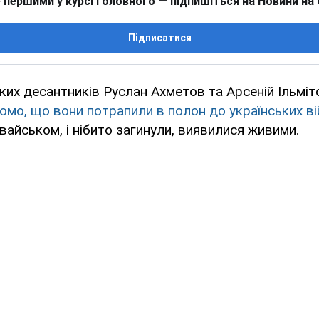
 першими у курсі головного — підпишіться на Новини на
Підписатися
их десантників Руслан Ахметов та Арсеній Ільміт
домо, що вони потрапили в полон до українських в
овайськом, і нібито загинули, виявилися живими.