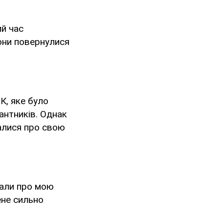
ий час
они повернулися
К, яке було
антників. Однак
алися про свою
тали про мою
ене сильно