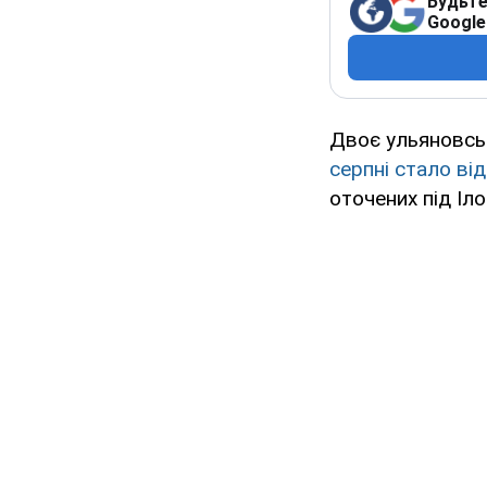
Будьте
Google
Двоє ульяновськ
серпні стало ві
оточених під Іл