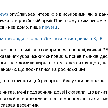
News
опублікував інтерв'ю з військовими, які в дан
жити в російській армії. При цьому яким чином в
сії - невідомо, пише
newsru
.
мітає сліди: згоріла 76-я псковська дивізія ВДВ
метова і Ільмітова говорилося в розслідуванні РБ
казаннях українських силовиків, поневільників дес
овці повідомили журналістам телеканалу, що дізн
найомих, що посилалися на російські ЗМІ.
, що залишати цей репортаж без уваги не можна.
е читав, мені подзвонили друзі і сказали, що вичи
 спокійно відреагував, проте мої родичі і так за м
 сказав десантник.