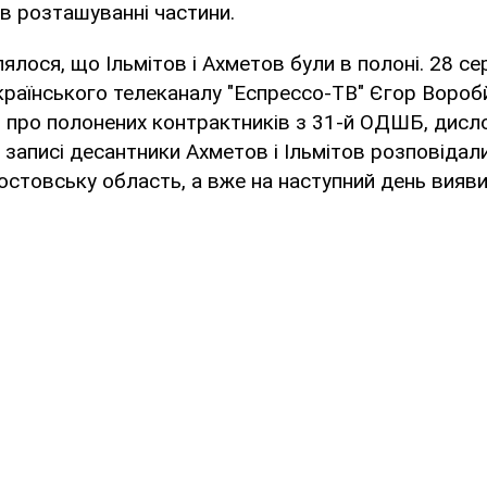
в розташуванні частини.
ялося, що Ільмітов і Ахметов були в полоні. 28 се
раїнського телеканалу "Еспрессо-ТВ" Єгор Вороб
 про полонених контрактників з 31-й ОДШБ, дисл
 записі десантники Ахметов і Ільмітов розповідали
остовську область, а вже на наступний день виявил