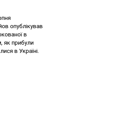
рпня
йов опублікував
окованої в
, як прибули
ися в Україні.