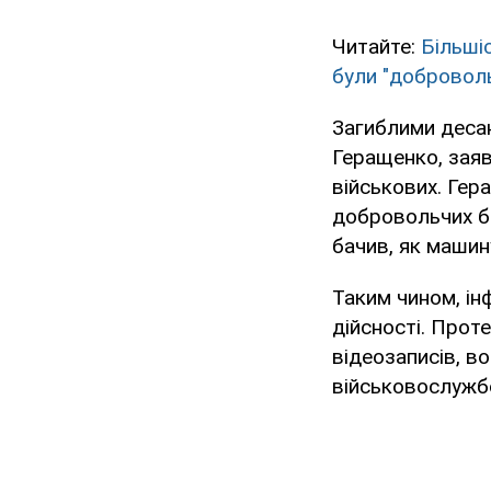
Читайте:
Більшіс
були "добровол
Загиблими десан
Геращенко, заяв
військових. Гер
добровольчих ба
бачив, як машин
Таким чином, ін
дійсності. Прот
відеозаписів, в
військовослужбо