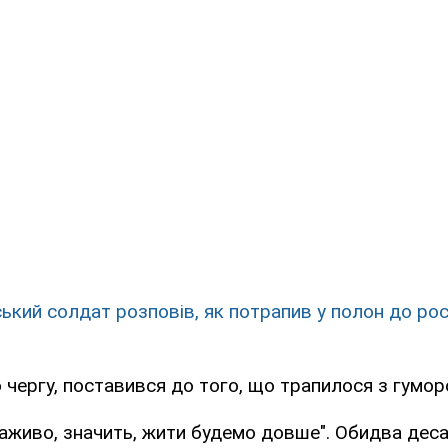
ський солдат розповів, як потрапив у полон до рос
ю чергу, поставився до того, що трапилося з гумор
аживо, значить, жити будемо довше". Обидва дес