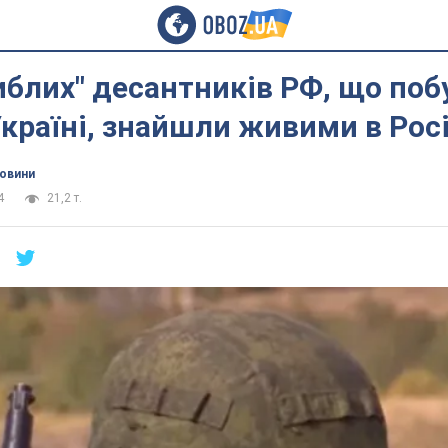
иблих" десантників РФ, що поб
Україні, знайшли живими в Росі
новини
4
21,2 т.