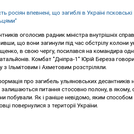
ть росіян впевнені, що загиблі в Україні псковськ
ьцями"
тників оголосив радник міністра внутрішніх справ
ивши, що вони загинули під час обстрілу колони у
ащенко, в свою чергу, посилався на командира одн
тальйонів. Комбат "Дніпра-1" Юрій Береза говор
у з Ільмітовим і Ахметовим розстріляли.
формація про загибель ульяновських десантників н
е залишаються питання стосовно полону, в якому, 
они побували. Як і раніше невідомо, яким способом
вці повернулися з території України.