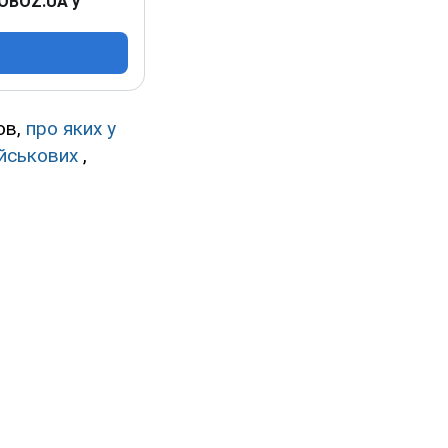
 OBOZ.UA у
ов,
про яких у
ійськових
,