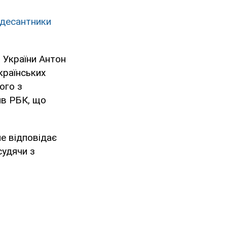
і десантники
 України Антон
країнських
ого з
ив РБК, що
е відповідає
судячи з