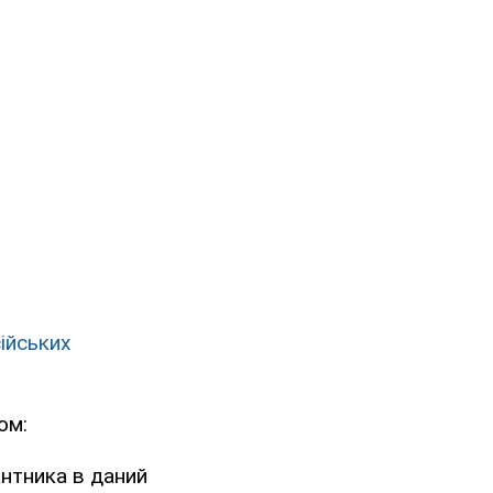
ійських
ом:
антника в даний