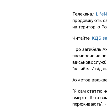
Телеканал
Life
продовжують слу
на територію Ро
Читайте:
КДБ за
Про загибель Ах
засноване на по
військовослужб
"загибель" від з
Ахметов вважає
"Я сам статтю н
смерть. Я-то сам
переживають", -