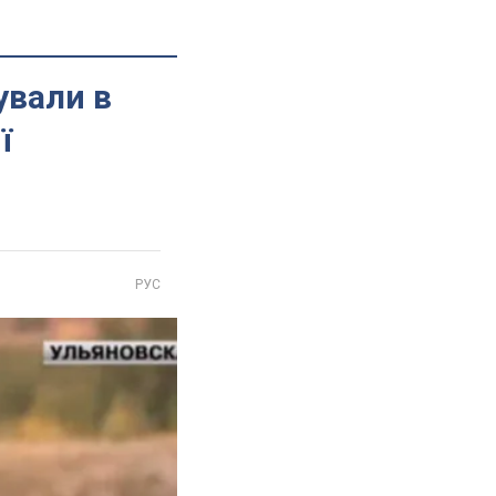
ували в
ї
РУС