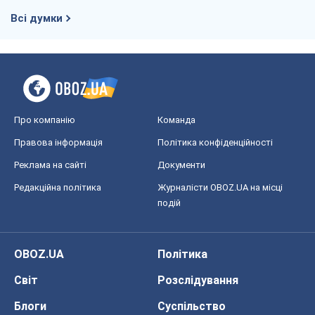
подій
OBOZ.UA
Політика
Світ
Розслідування
Блоги
Суспільство
Регіони України
Київ
Харків
Запоріжжя
Дніпро
Черкаси
Спорт
Футбол
Баскетбол
Хокей
Бокс