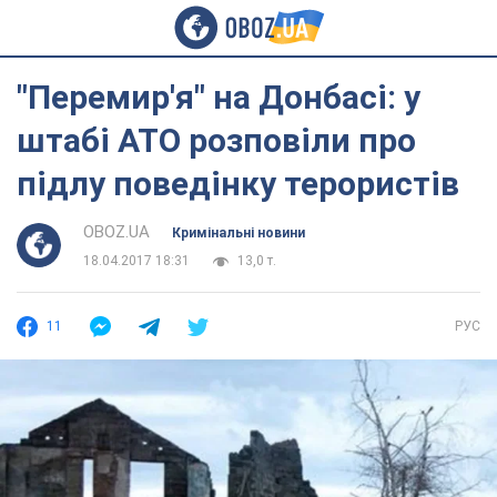
"Перемир'я" на Донбасі: у
штабі АТО розповіли про
підлу поведінку терористів
OBOZ.UA
Кримінальні новини
18.04.2017 18:31
13,0 т.
11
РУС