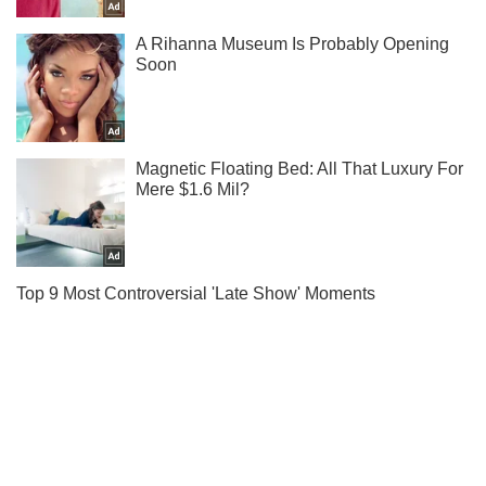
Підписуйся на наш Telegram. Отримуй тільки
найважливіше!
Підписатись
Підписатись