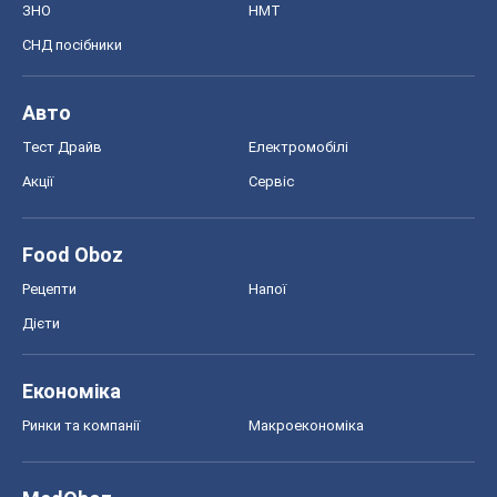
Дієти
Економіка
Ринки та компанії
Макроекономіка
MedOboz
Новини медицини
MAMACLUB
Шоу
Афіша
Плітки
Краса
Мода
Жіночий журнал