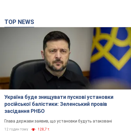
Україна буде знищувати пускові установки
російської балістики: Зеленський провів
засідання РНБО
Глава держави заявив, що установки будуть атаковані
12 годин тому
128,7 т.
У липні армія РФ втратила рекордну кількість
БпЛА, човнів і катерів: в Міноборони
оприлюднили статистику
Минулого місяця також зросли втрати РФ у живій силі, танках
та кількість уражень на великій відстані
10 годин тому
4,7 т.
"Потрібні швидкі та нестандартні підходи":
Корецький пообіцяв надати бізнесу