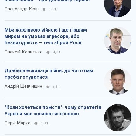
Андрій Шевчишин
5,8 т.
"Коли хочеться помсти": чому стратегія
України має залишатися іншою
Серж Марко
6,3 т.
Всі думки
Про компанію
Команда
Правова інформація
Політика конфіденційності
Реклама на сайті
Документи
Редакційна політика
Журналісти OBOZ.UA на місці