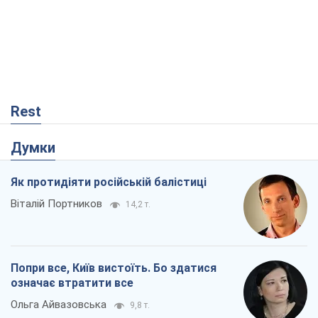
Віталій Портников
14,2 т.
Попри все, Київ вистоїть. Бо здатися
означає втратити все
Ольга Айвазовська
9,8 т.
Захід зобов'язаний зупинити путінський
геноцид українців
Леонід Невзлін
2,8 т.