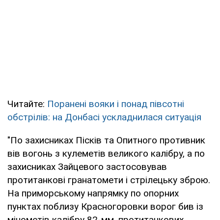
Читайте:
Поранені вояки і понад півсотні
обстрілів: на Донбасі ускладнилася ситуація
"По захисниках Пісків та Опитного противник
вів вогонь з кулеметів великого калібру, а по
захисниках Зайцевого застосовував
протитанкові гранатомети і стрілецьку зброю.
На приморському напрямку по опорних
пунктах поблизу Красногоровки ворог бив із
мінометів калібру 82-мм, протитанкових