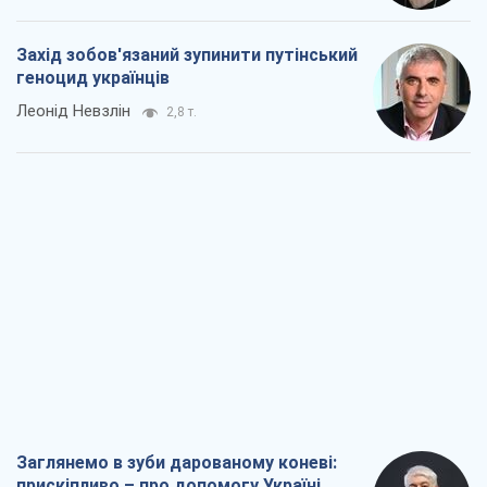
Заглянемо в зуби дарованому коневі:
прискіпливо – про допомогу Україні
Олександр Кірш
5,0 т.
Між жахливою війною і ще гіршим
миром на умовах агресора, або
Безвихідність – теж зброя Росії
Олексій Копитько
4,7 т.
Драбина ескалації війни: до чого нам
треба готуватися