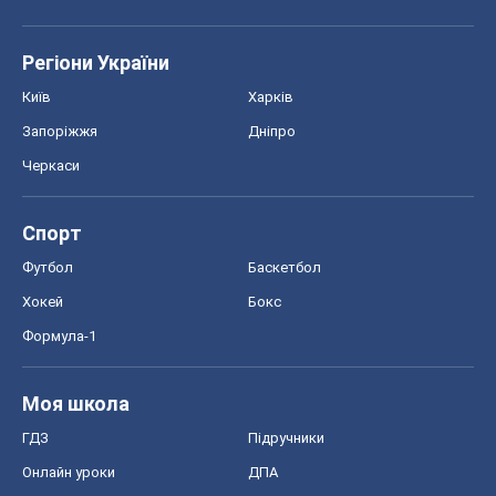
Формула-1
Моя школа
ГДЗ
Підручники
Онлайн уроки
ДПА
ЗНО
НМТ
СНД посібники
Авто
Тест Драйв
Електромобілі
Акції
Сервіс
Food Oboz
Рецепти
Напої