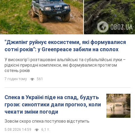
Спека в Україні піде на спад, будуть
грози: синоптики дали прогноз, коли
чекати зміни погоди
Зовсім скоро спека поступово відступить
5.08.2026 14:59
6,1 т.
"Чи, може, я залякана з дитинства?"
Олена Зарецька – про вбивство
бабусі-дисидентки Алли Горської,
критику Дмитра Стуса та втечу в
OBOZ.UA зустрів онуку художниці-дисидентки в
Португалію з 5 дітьми
Лісабоні
5.08.2026 04:00
25,9 т.