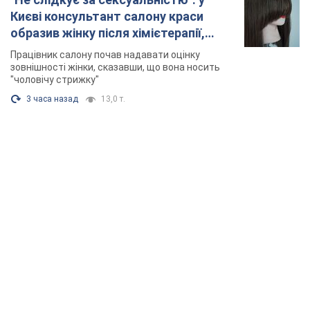
Києві консультант салону краси
образив жінку після хімієтерапії,
розгорівся скандал. Фото
Працівник салону почав надавати оцінку
зовнішності жінки, сказавши, що вона носить
"чоловічу стрижку"
3 часа назад
13,0 т.