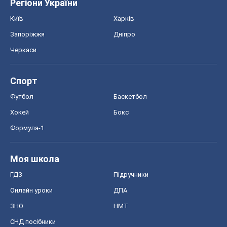
Регіони України
Київ
Харків
Запоріжжя
Дніпро
Черкаси
Спорт
Футбол
Баскетбол
Хокей
Бокс
Формула-1
Моя школа
ГДЗ
Підручники
Онлайн уроки
ДПА
ЗНО
НМТ
СНД посібники