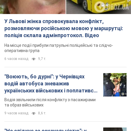
У Львові жінка спровокувала конфлікт,
розмовляючи російською мовою у маршрутці:
поліція склала адмінпротокол. Відео
На місце події прибули патрульні поліцейські та слідчо-
оперативна група
6 часов назад
9,7 т.
"Воюють, бо дурні": у Чернівцях
водій автобуса зневажив
українських військових і поплатився.
Відео
Водія звільнили після конфлікту з пасажирами
та образ військових
9 часов назад
8,6 т.
"Не слідкує за сексуальністю": у