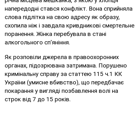
річна місцева мешканка, з якою у хлопця
напередодні стався конфлікт. Вона сприйняла
слова підлітка на свою адресу як образу,
схопила ніж і завдала кривдникові смертельне
поранення. Жінка перебувала в стані
алкогольного сп'яніння.
Як розповіли джерела в правоохоронних
органах, підозрювана затримана. Порушено
кримінальну справу за статтею 115 ч.1 КК
України (умисне вбивство), що передбачає
покарання у вигляді позбавлення волі на
строк від 7 до 15 років.