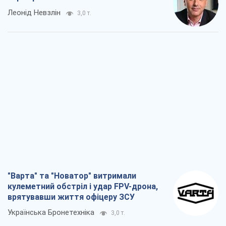
Леонід Невзлін
3,0 т.
"Варта" та "Новатор" витримали
кулеметний обстріл і удар FPV-дрона,
врятувавши життя офіцеру ЗСУ
Українська Бронетехніка
3,0 т.