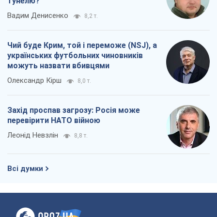
тунелю?
Вадим Денисенко
8,2 т.
Чий буде Крим, той і переможе (NSJ), а
українських футбольних чиновників
можуть назвати вбивцями
Олександр Кірш
8,0 т.
Захід проспав загрозу: Росія може
перевірити НАТО війною
Леонід Невзлін
8,8 т.
Всі думки