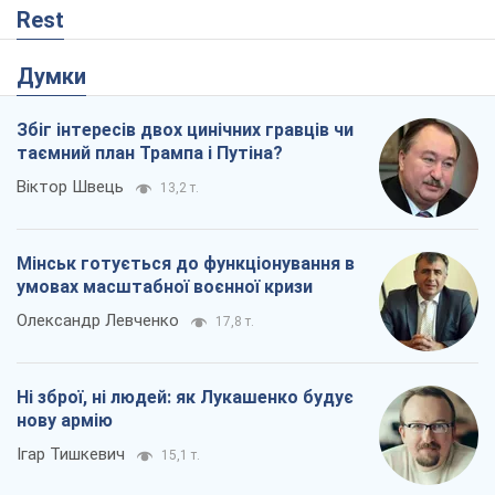
Rest
Думки
Збіг інтересів двох цинічних гравців чи
таємний план Трампа і Путіна?
Віктор Швець
13,2 т.
Мінськ готується до функціонування в
умовах масштабної воєнної кризи
Олександр Левченко
17,8 т.
Ні зброї, ні людей: як Лукашенко будує
нову армію
Ігар Тишкевич
15,1 т.