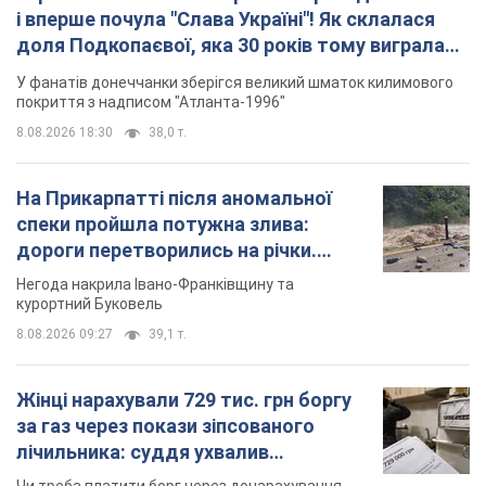
і вперше почула "Слава Україні"! Як склалася
доля Подкопаєвої, яка 30 років тому виграла
"золото" Олімпіади
У фанатів донеччанки зберігся великий шматок килимового
покриття з надписом "Атланта-1996"
8.08.2026 18:30
38,0 т.
На Прикарпатті після аномальної
спеки пройшла потужна злива:
дороги перетворились на річки.
Відео
Негода накрила Івано-Франківщину та
курортний Буковель
8.08.2026 09:27
39,1 т.
Жінці нарахували 729 тис. грн боргу
за газ через покази зіпсованого
лічильника: суддя ухвалив
неочікуване рішення