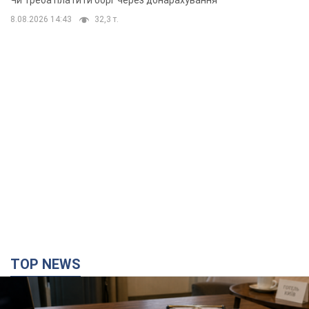
Чи треба платити борг через донарахування
8.08.2026 14:43
32,3 т.
TOP NEWS