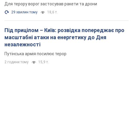
Для терору ворог застосував ракети та дрони
29 хвилин тому
18,6 т.
Під прицілом – Київ: розвідка попереджає про
масштабні атаки на енергетику до Дня
незалежності
Путінська армія посилює терор
2 години тому
15,9 т.