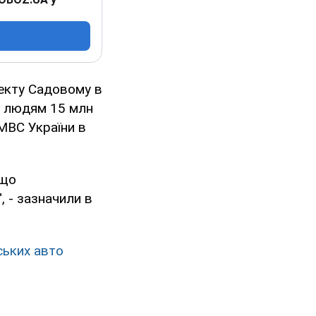
пекту Садовому в
м людям 15 млн
МВС України в
 що
 - зазначили в
ських авто