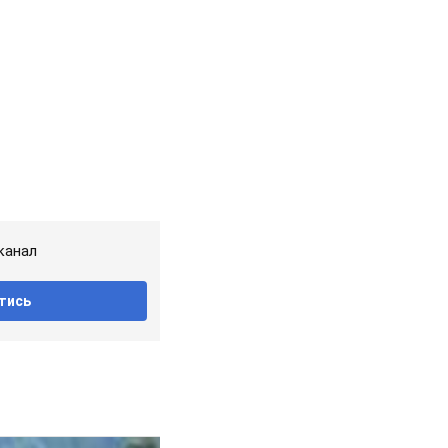
канал
тись