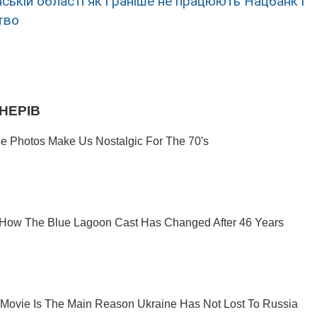
нській області як і раніше не працюють Нацбанк і
тво