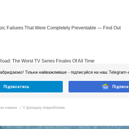
абридаємо! Тільки найважливіше - підписуйся на наш Telegram-
Підписатись
Підписа
ьні новини
У Донецьку співробітники...