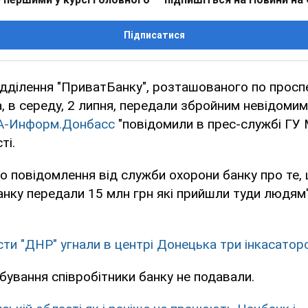
Підписатися
ідділення "ПриватБанку", розташованого по прос
, в середу, 2 липня, передали збройним невідоми
А-Информ.Донбасс
"повідомили в прес-службі ГУ 
ті.
о повідомлення від служби охорони банку про те,
нку передали 15 млн грн які прийшли туди людям",
ти "ДНР" угнали в центрі Донецька три інкасатор
бування співробітники банку не подавали.