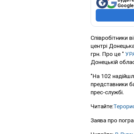
Google
Співробітники в
центрі Донецька
грн. Про це "
УР
Донецькій облас
"На 102 надійшл
представники ба
прес-службі.
Читайте:
Терорис
Заява про погра