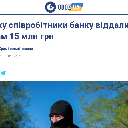
у співробітники банку віддал
м 15 млн грн
Кримінальні новини
8
25,7 т.