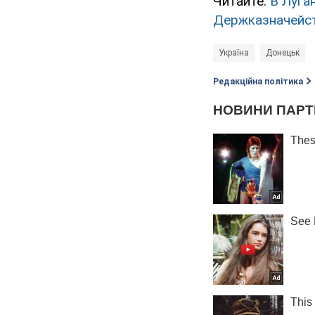
Читайте:
В Луга
Держказначейс
Україна
Донецьк
Редакційна політика