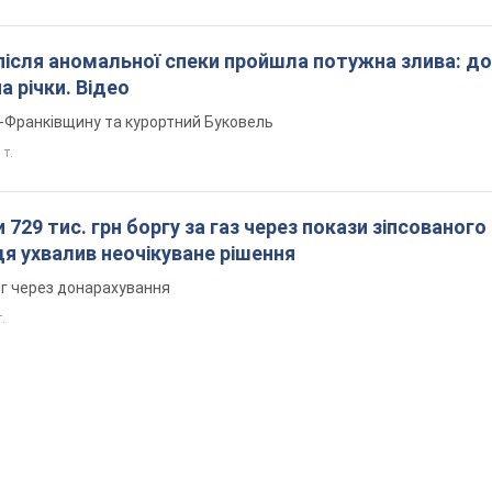
після аномальної спеки пройшла потужна злива: д
а річки. Відео
о-Франківщину та курортний Буковель
 т.
 729 тис. грн боргу за газ через покази зіпсованого
дя ухвалив неочікуване рішення
рг через донарахування
.