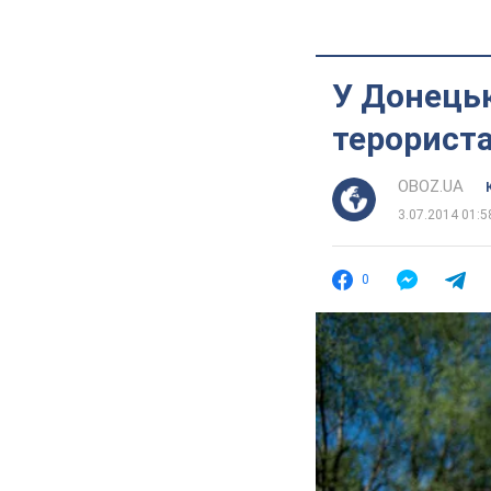
У Донецьк
терориста
OBOZ.UA
3.07.2014 01:5
0