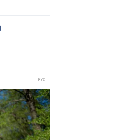
и
РУС