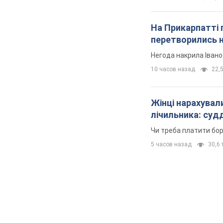
На Прикарпатті 
перетворились н
Негода накрила Іван
10 часов назад
22,5
Жінці нарахували
лічильника: суд
Чи треба платити бо
5 часов назад
30,6 т