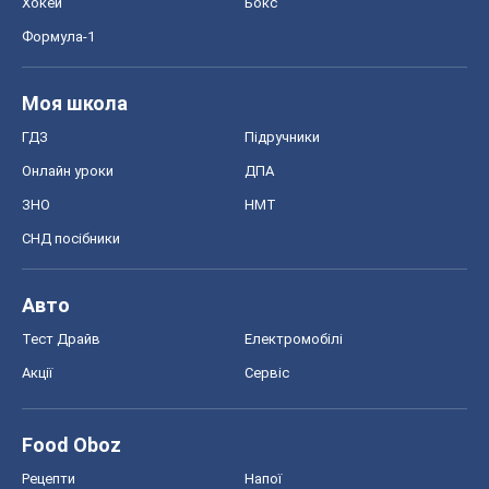
Хокей
Бокс
Формула-1
Моя школа
ГДЗ
Підручники
Онлайн уроки
ДПА
ЗНО
НМТ
СНД посібники
Авто
Тест Драйв
Електромобілі
Акції
Сервіс
Food Oboz
Рецепти
Напої