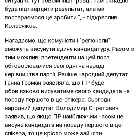
ситуація. Тут зовсім інші гравці, нам складно
буде підтвердити результат, але ми
постараємося це зробити ", - підкреслив
Колесніков.
Нагадаємо, що комуністи і "регіонали"
зможуть висунути єдину кандидатуру. Разом з
тим можливі претенденти на цей пост
обговорювалися сьогодні на нараді
керівництва партії. Раніше народний депутат
Ганна Герман заявляла, що ПР буде
обов'язково висуватиме свого кандидата на
посаду першого віце-спікера. Сьогодні
народний депутат Володимир Стретович
заявив, що якщо ПР найближчим часом не
висуне кандидата на посаду першого віце-
спікера, то це крісло може зайняти