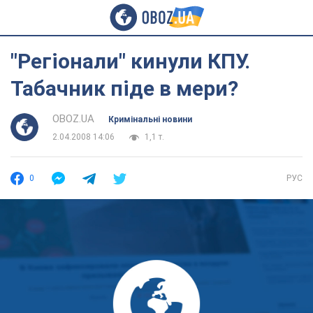
"Регіонали" кинули КПУ.
Табачник піде в мери?
OBOZ.UA
Кримінальні новини
2.04.2008 14:06
1,1 т.
0
РУС