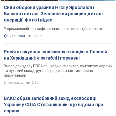
Сили оборони уразили НПЗ у Ярославлі і
Башкортостані: Зеленський розкрив деталі
операції. Фото і відео
У промисловій зоні зафіксовано кілька осередків пожежі
час назад
22,9 т.
Росія атакувала залізничну станцію в Лозовій
на Харківщині: є загиблі і поранені
Внаслідок удару БПЛА пошкоджено вокзал, контактну мережу
та рухомий склад, рух поїздів до станції тимчасово
призупинили
2 часа назад
2,6 т.
ВАКС обрав запобіжний захід експосолці
України у США Стефанішиній: що відомо про
справу