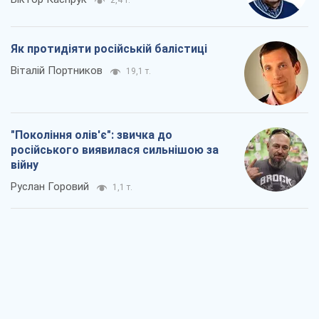
2,4 т.
Як протидіяти російській балістиці
Віталій Портников
19,1 т.
"Покоління олів'є": звичка до
російського виявилася сильнішою за
війну
Руслан Горовий
1,1 т.