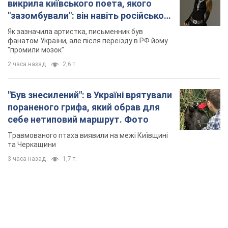
викрила київського поета, якого
"зазомбували": він навіть російської
не знав, а тепер хоче геноциду
Як зазначила артистка, письменник був
українців
фанатом України, але після переїзду в РФ йому
"промили мозок"
2 часа назад
2,6 т.
"Був знесилений": в Україні врятували
пораненого грифа, який обрав для
себе нетиповий маршрут. Фото
Травмованого птаха виявили на межі Київщині
та Черкащини
3 часа назад
1,7 т.