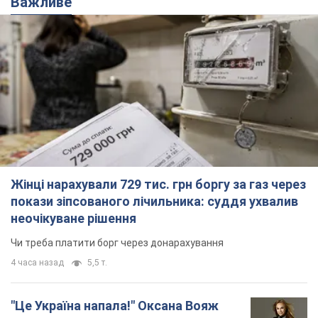
Важливе
Жінці нарахували 729 тис. грн боргу за газ через
покази зіпсованого лічильника: суддя ухвалив
неочікуване рішення
Чи треба платити борг через донарахування
4 часа назад
5,5 т.
"Це Україна напала!" Оксана Вояж