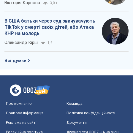
Вікторія Карпова
3,0 т.
В США батьки через суд звинувачують
TikTok у смерті своїх дітей, або Атака
КНР на молодь
Олександр Кірш
1,6 т.
Всі думки
Про компанію
Команда
Правова інформація
Політика конфіденційності
Реклама на сайті
Документи
Редакційна політика
Журналісти OBOZ.UA на місці