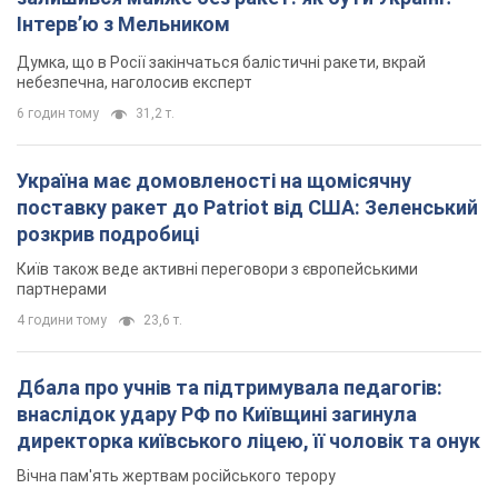
Інтерв’ю з Мельником
Думка, що в Росії закінчаться балістичні ракети, вкрай
небезпечна, наголосив експерт
6 годин тому
31,2 т.
Україна має домовленості на щомісячну
поставку ракет до Patriot від США: Зеленський
розкрив подробиці
Київ також веде активні переговори з європейськими
партнерами
4 години тому
23,6 т.
Дбала про учнів та підтримувала педагогів:
внаслідок удару РФ по Київщині загинула
директорка київського ліцею, її чоловік та онук
Вічна пам'ять жертвам російського терору