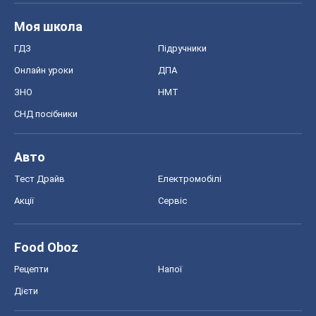
Моя школа
ГДЗ
Підручники
Онлайн уроки
ДПА
ЗНО
НМТ
СНД посібники
Авто
Тест Драйв
Електромобілі
Акції
Сервіс
Food Oboz
Рецепти
Напої
Дієти