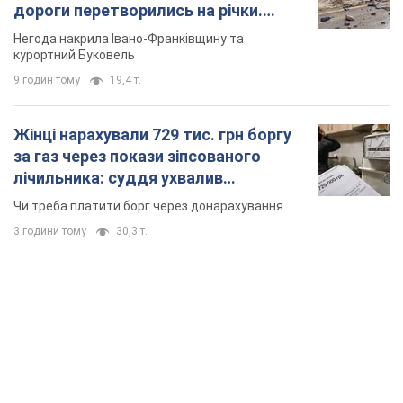
дороги перетворились на річки.
Відео
Негода накрила Івано-Франківщину та
курортний Буковель
9 годин тому
19,4 т.
Жінці нарахували 729 тис. грн боргу
за газ через покази зіпсованого
лічильника: суддя ухвалив
неочікуване рішення
Чи треба платити борг через донарахування
3 години тому
30,3 т.