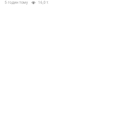
5 годин тому
16,0 т.