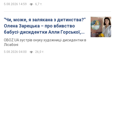
5.08.2026 14:59
6,7 т.
"Чи, може, я залякана з дитинства?"
Олена Зарецька – про вбивство
бабусі-дисидентки Алли Горської,
критику Дмитра Стуса та втечу в
OBOZ.UA зустрів онуку художниці-дисидентки в
Португалію з 5 дітьми
Лісабоні
5.08.2026 04:00
26,0 т.