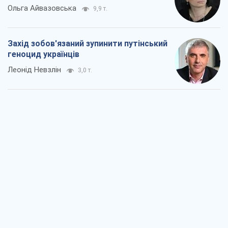
Ольга Айвазовська
9,9 т.
Захід зобов'язаний зупинити путінський
геноцид українців
Леонід Невзлін
3,0 т.