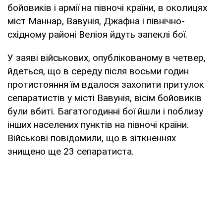
бойовиків і армії на півночі країни, в околицях
міст Маннар, Вавунія, Джафна і північно-
східному районі Веліоя йдуть запеклі бої.
У заяві військових, опублікованому в четвер,
йдеться, що в середу після восьми годин
протистояння їм вдалося захопити притулок
сепаратистів у місті Вавунія, вісім бойовиків
були вбиті. Багатогодинні бої йшли і поблизу
інших населених пунктів на півночі країни.
Військові повідомили, що в зіткненнях
знищено ще 23 сепаратиста.