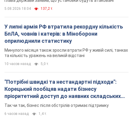
Глава держави заявив, що установки будуть атаковані
5.08.2026 18:04
137,2 т.
У липні армія РФ втратила рекордну кількість
БпЛА, човнів і катерів: в Міноборони
оприлюднили статистику
Минулого місяця також зросли втрати РФ у живій силі, танках
та кількість уражень на великій відстані
10 часов назад
5,0 т.
"Потрібні швидкі та нестандартні підходи":
Корецький пообіцяв надати бізнесу
пріоритетний доступ до наявних складських
приміщень
Так чи так, бізнес після обстрілів отримає підтримку
6 часов назад
1,4 т.