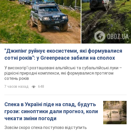
"Джипінг руйнує екосистеми, які формувалися
сотні років": у Greenpeace забили на сполох
У високогір'ї розташовані альпійські та субальпійські луки –
рідкісні природні комплекси, які формувалися протягом
сотень років
7 часов назад
648
Спека в Україні піде на спад, будуть
грози: синоптики дали прогноз, коли
чекати зміни погоди
Зовсім скоро спека поступово відступить