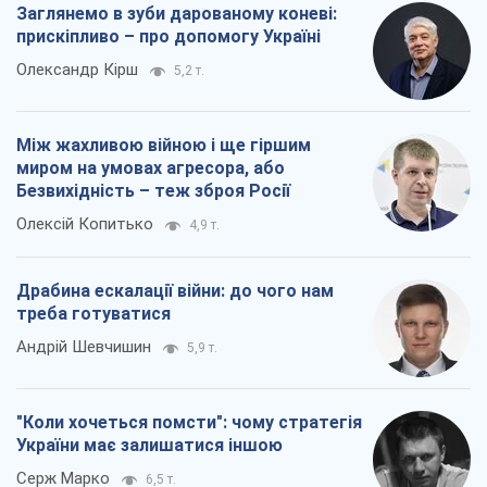
Заглянемо в зуби дарованому коневі:
прискіпливо – про допомогу Україні
Олександр Кірш
5,2 т.
Між жахливою війною і ще гіршим
миром на умовах агресора, або
Безвихідність – теж зброя Росії
Олексій Копитько
4,9 т.
Драбина ескалації війни: до чого нам
треба готуватися
Андрій Шевчишин
5,9 т.
"Коли хочеться помсти": чому стратегія
України має залишатися іншою
Серж Марко
6,5 т.