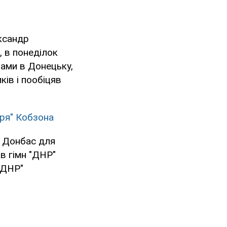
ксандр
, в понеділок
тами в Донецьку,
ків і пообіцяв
ря" Кобзона
а Донбас для
в гімн "ДНР"
"ДНР"