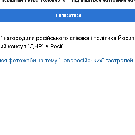
Підписатися
 нагородили російського співака і політика Йоси
ий консул "ДНР" в Росії.
ися фотожаби на тему "новоросійських" гастролей