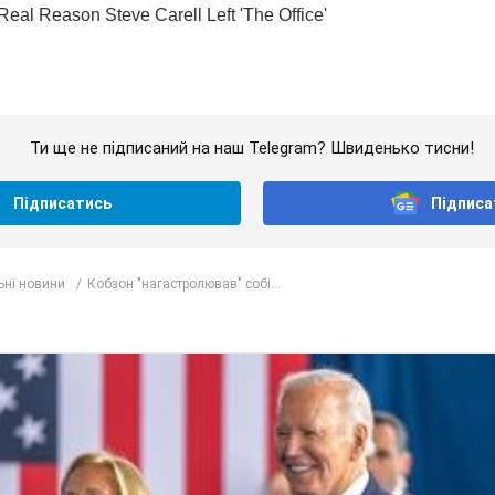
Ти ще не підписаний на наш Telegram? Швиденько тисни!
Підписатись
Підписа
ьні новини
Кобзон "нагастролював" собі...