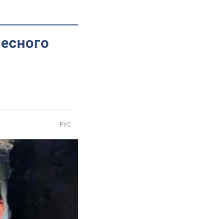
чесного
РУС