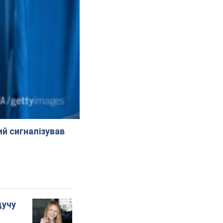
й сигналізував
дучу