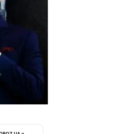
 OBOZ.UA у