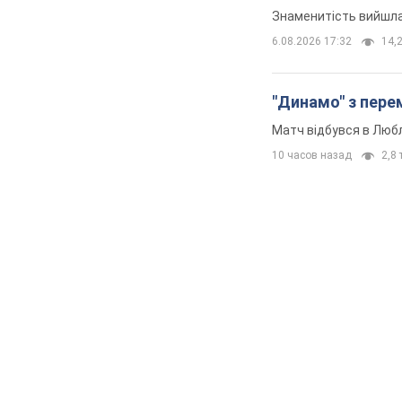
Знаменитість вийшла 
6.08.2026 17:32
14,2
"Динамо" з перем
Матч відбувся в Любл
10 часов назад
2,8 