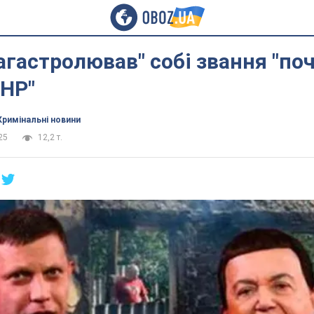
агастролював" собі звання "по
ДНР"
Кримінальні новини
25
12,2 т.