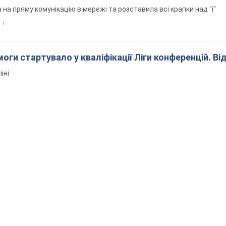
на пряму комунікацію в мережі та розставила всі крапки над "і"
 т.
оги стартувало у кваліфікації Ліги конференцій. Ві
іні
т.