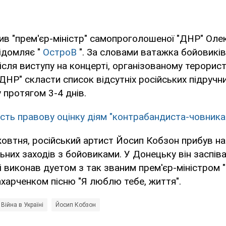
ив "прем'єр-міністр" самопроголошеної "ДНР" Оле
ідомляє "
ОстроВ
". За словами ватажка бойовиків
ісля виступу на концерті, організованому терорис
ДНР" скласти список відсутніх російських підручни
 протягом 3-4 днів.
сть правову оцінку діям "контрабандиста-човника
овтня, російський артист Йосип Кобзон прибув н
ьних заходів з бойовиками. У Донецьку він заспіва
і виконав дуетом з так званим прем'єр-міністром 
харченком пісню "Я люблю тебе, життя".
Війна в Україні
Йосип Кобзон