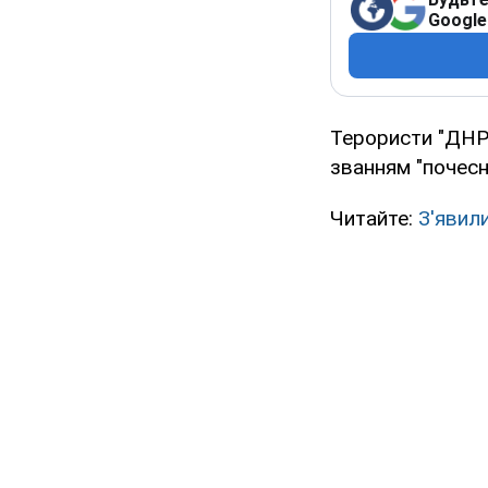
Google
Терористи "ДНР"
званням "почесн
Читайте:
З'явил