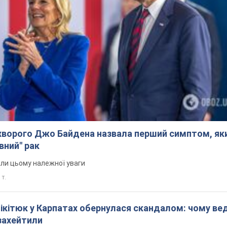
ворого Джо Байдена назвала перший симптом, яки
вний" рак
али цьому належної уваги
 т.
Нікітюк у Карпатах обернулася скандалом: чому ве
захейтили