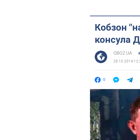
Кобзон "н
консула 
OBOZ.UA
28.10.2014 13:
0