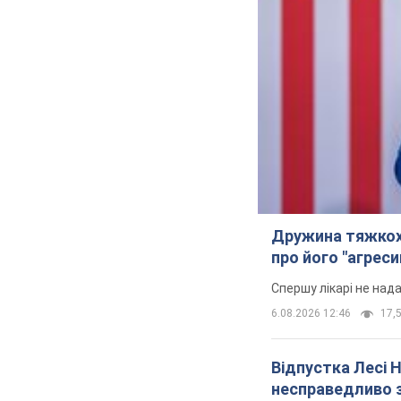
Дружина тяжкох
про його "агреси
Спершу лікарі не над
6.08.2026 12:46
17,5
Відпустка Лесі 
несправедливо 