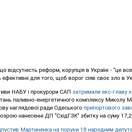
о відсутність реформ, корупція в Україні - "це все
 ефективні для того, щоб ворог сіяв своє зло в Укр
ктиви НАБУ і прокурори САП
затримали екс-главу к
тань паливно-енергетичного комплексу Миколу М
ову наглядової ради Одеського
припортового зав
озрою нанесенні ДП "СхідГЗК" збитку на суму 17,2
дпустив Мартиненка на поруки 18 народним депут