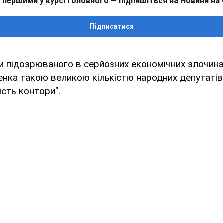
 першими у курсі головного — підпишіться на Новини на
Підписатися
и підозрюваного в серйозних економічних злочин
нка такою великою кількістю народних депутатів
ість контори".