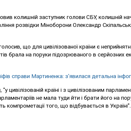
овив колишній заступник голови СБУ, колишній на
ління розвідки Міноборони Олександр Скіпальськ
голосив, що для цивілізованої країни є неприйнят
атів брала на поруки підозрюваного в серйозних е
міфів справи Мартиненка: з'явилася детальна інфо
 "у цивілізованій країні і з цивілізованим парламе
арламентаріїв не мала туди йти і брати його на пору
ть компрометації того, що відбувається в Україні".