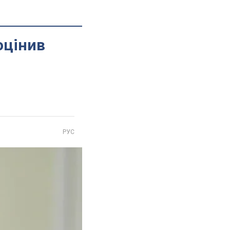
оцінив
РУС