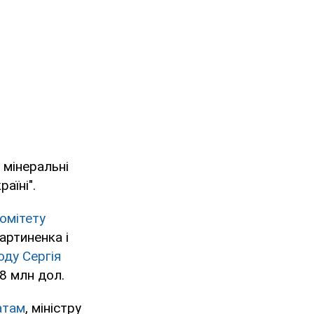
 мінеральні
аїні".
омітету
артиненка і
оду Сергія
8 млн дол.
атам
, міністру