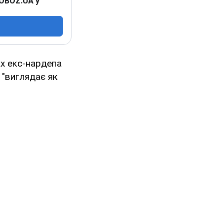
 OBOZ.UA у
ах екс-нардепа
 "виглядає як