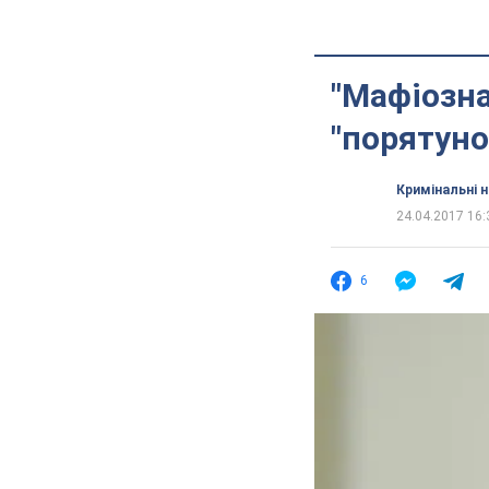
"Мафіозна
"порятун
Кримінальні 
24.04.2017 16:
6