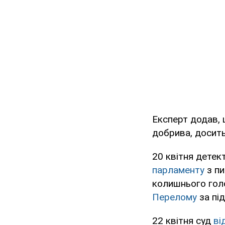
Експерт додав, щ
добрива, досить
20 квітня дете
парламенту
з пи
колишнього гол
Перелому
за під
22 квітня суд
ві