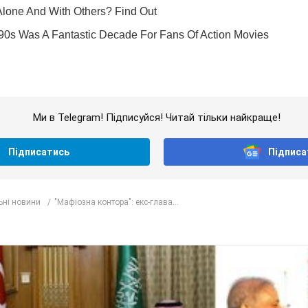
Ми в Telegram! Підписуйся! Читай тільки найкраще!
Підписатись
Підписа
ьні новини
"Мафіозна контора": екс-глава...