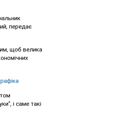
чальник
ий, передає
ним, щоб велика
кономічних
графіка
нтом
ки", і саме такі