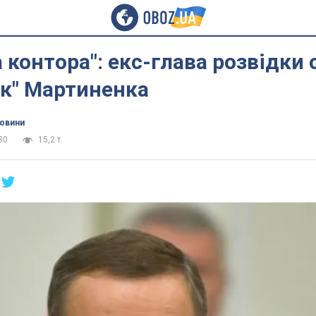
 контора": екс-глава розвідки 
ок" Мартиненка
новини
30
15,2 т.