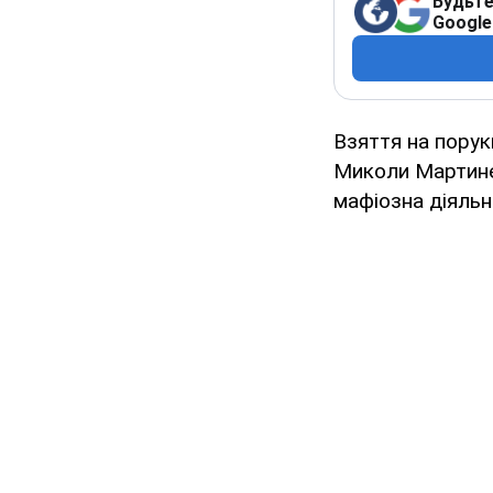
Будьте
Google
Взяття на порук
Миколи Мартине
мафіозна діяльн