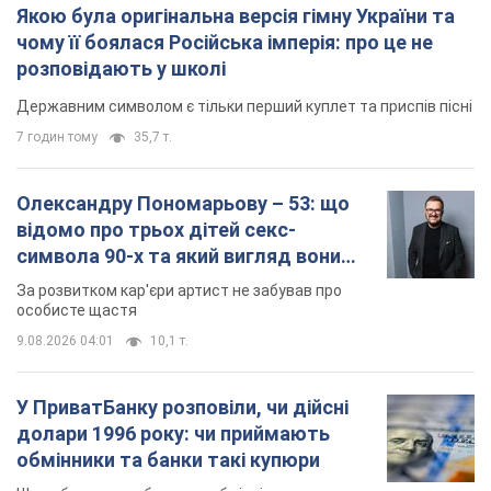
Якою була оригінальна версія гімну України та
чому її боялася Російська імперія: про це не
розповідають у школі
Державним символом є тільки перший куплет та приспів пісні
7 годин тому
35,7 т.
Олександру Пономарьову – 53: що
відомо про трьох дітей секс-
символа 90-х та який вигляд вони
мають
За розвитком кар'єри артист не забував про
особисте щастя
9.08.2026 04:01
10,1 т.
У ПриватБанку розповіли, чи дійсні
долари 1996 року: чи приймають
обмінники та банки такі купюри