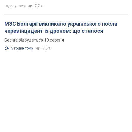
годину тому
7,7 т.
МЗС Болгарії викликало українського посла
через інцидент із дроном: що сталося
Бесіда відбудеться 10 серпня
5 годин тому
7,5 т.