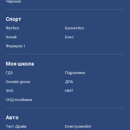
Черкаси
Спорт
Футбол
Баскетбол
Хокей
Бокс
Формула-1
Моя школа
ГДЗ
Підручники
Онлайн уроки
ДПА
ЗНО
НМТ
СНД посібники
Авто
Тест Драйв
Електромобілі