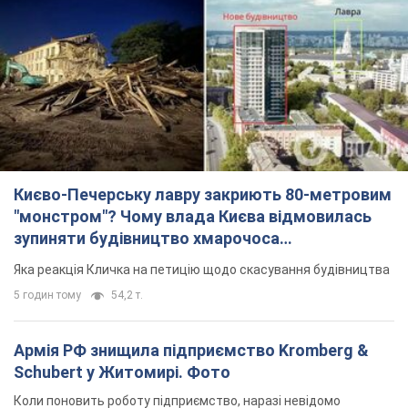
Києво-Печерську лавру закриють 80-метровим
"монстром"? Чому влада Києва відмовилась
зупиняти будівництво хмарочоса
"московського вірянина"
Яка реакція Кличка на петицію щодо скасування будівництва
5 годин тому
54,2 т.
Армія РФ знищила підприємство Kromberg &
Schubert у Житомирі. Фото
Коли поновить роботу підприємство, наразі невідомо