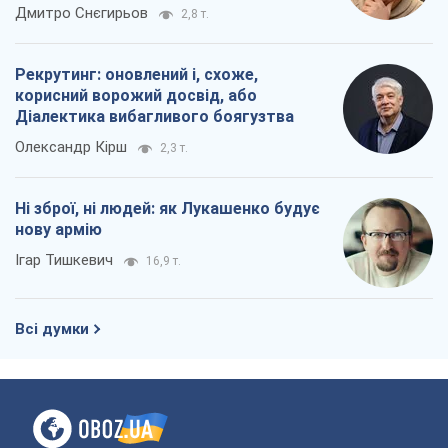
окупантів
Дмитро Снєгирьов
2,8 т.
Рекрутинг: оновлений і, схоже,
корисний ворожий досвід, або
Діалектика вибагливого боягузтва
Олександр Кірш
2,3 т.
Ні зброї, ні людей: як Лукашенко будує
нову армію
Ігар Тишкевич
16,9 т.
Всі думки