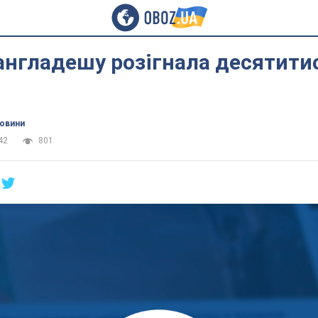
англадешу розігнала десятити
новини
42
801