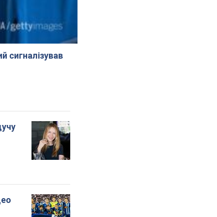
й сигналізував
дучу
део