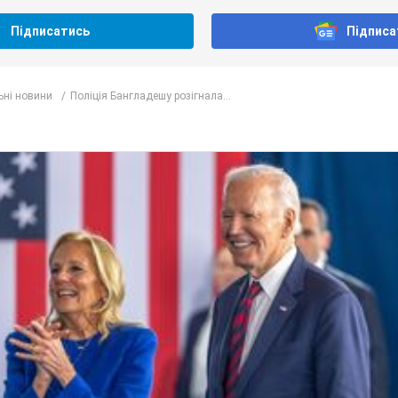
Підписатись
Підписа
ьні новини
Поліція Бангладешу розігнала...