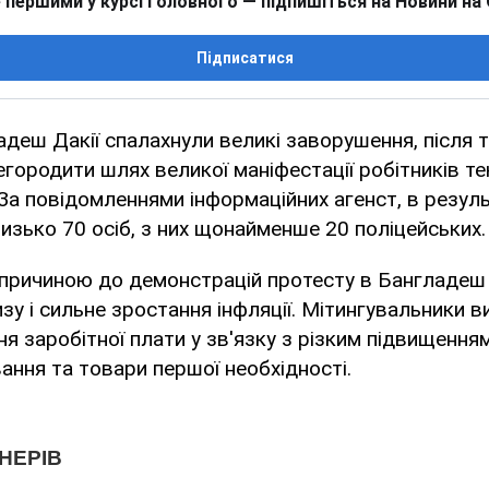
 першими у курсі головного — підпишіться на Новини на
Підписатися
адеш Дакії спалахнули великі заворушення, після то
городити шлях великої маніфестації робітників те
За повідомленнями інформаційних агенст, в резуль
зько 70 осіб, з них щонайменше 20 поліцейських.
 причиною до демонстрацій протесту в Бангладеш
изу і сильне зростання інфляції. Мітингувальники 
я заробітної плати у зв'язку з різким підвищенням
ання та товари першої необхідності.