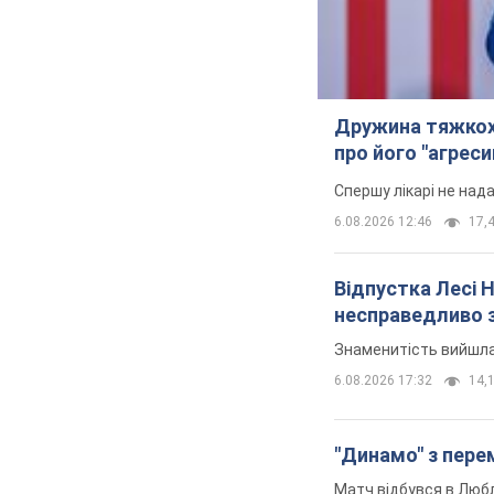
Дружина тяжкох
про його "агреси
Спершу лікарі не над
6.08.2026 12:46
17,4
Відпустка Лесі 
несправедливо 
Знаменитість вийшла 
6.08.2026 17:32
14,1
"Динамо" з перем
Матч відбувся в Любл