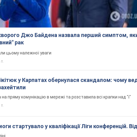
ворого Джо Байдена назвала перший симптом, яки
вний" рак
али цьому належної уваги
 т.
Нікітюк у Карпатах обернулася скандалом: чому ве
захейтили
на пряму комунікацію в мережі та розставила всі крапки над "і"
 т.
оги стартувало у кваліфікації Ліги конференцій. Ві
іні