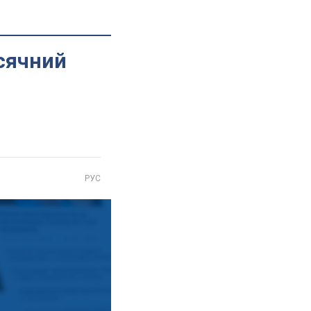
сячний
РУС