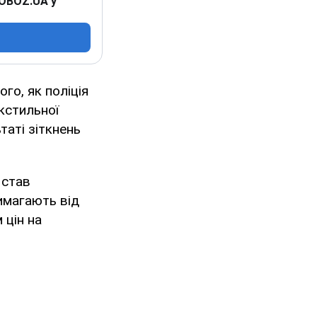
 OBOZ.UA у
го, як поліція
кстильної
таті зіткнень
 став
вимагають від
 цін на