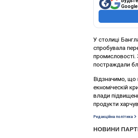
Будьте
Google
У столиці Бангл
спробувала пере
промисловості. 
постраждали бли
Відзначимо, що
екноміческій кр
влади підвищенн
продукти харчув
Редакційна політика