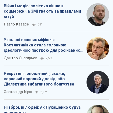
Війна і медіа: політика пішла в
соцмережі, а ЗМІ грають за правилами
ютуб
Павло Казарін
681
У полоні власних міфів: як
Костянтинівка стала головною
ідеологічною пасткою для російських
окупантів
Дмитро Снєгирьов
2,5 т.
Рекрутинг: оновлений і, схоже,
корисний ворожий досвід, або
Діалектика вибагливого боягузтва
Олександр Кірш
2,1 т.
Ні зброї, ні людей: як Лукашенко будує
нову армію