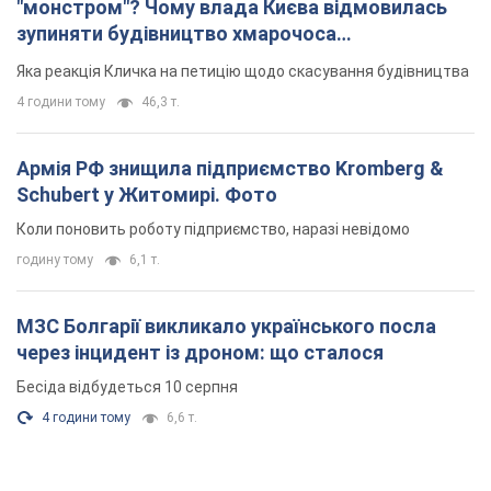
"монстром"? Чому влада Києва відмовилась
зупиняти будівництво хмарочоса
"московського вірянина"
Яка реакція Кличка на петицію щодо скасування будівництва
4 години тому
46,3 т.
Армія РФ знищила підприємство Kromberg &
Schubert у Житомирі. Фото
Коли поновить роботу підприємство, наразі невідомо
годину тому
6,1 т.
МЗС Болгарії викликало українського посла
через інцидент із дроном: що сталося
Бесіда відбудеться 10 серпня
4 години тому
6,6 т.