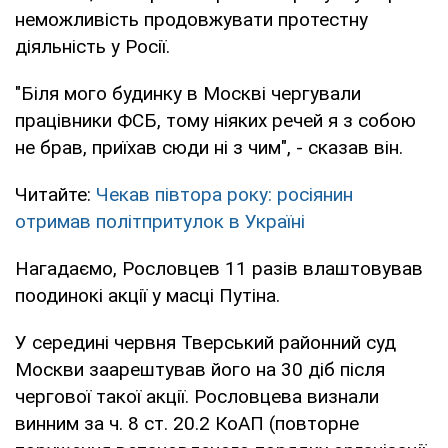
неможливість продовжувати протестну
діяльність у Росії.
"Біля мого будинку в Москві чергували
працівники ФСБ, тому ніяких речей я з собою
не брав, приїхав сюди ні з чим", - сказав він.
Читайте:
Чекав півтора року: росіянин
отримав політпритулок в Україні
Нагадаємо, Рословцев 11 разів влаштовував
поодинокі акції у масці Путіна.
У середині червня Тверський районний суд
Москви заарештував його на 30 діб після
чергової такої акції. Рословцева визнали
винним за ч. 8 ст. 20.2 КоАП (повторне