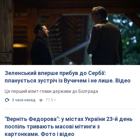
Зеленський вперше прибув до Сербії:
планується зустріч із Вучичем і не лише. Відео
Це перший візит глави держави до Бєлграда
3 часа назад
77,5 т.
"Верніть Федорова": у містах України 23-й день
поспіль тривають масові мітинги з
картонками. Фото і відео