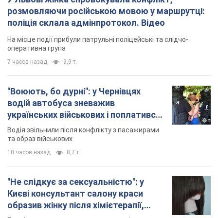
розмовляючи російською мовою у маршрутці:
поліція склала адмінпротокол. Відео
На місце події прибули патрульні поліцейські та слідчо-
оперативна група
7 часов назад
9,9 т.
"Воюють, бо дурні": у Чернівцях
водій автобуса зневажив
українських військових і поплатився.
Відео
Водія звільнили після конфлікту з пасажирами
та образ військових
10 часов назад
8,7 т.
"Не слідкує за сексуальністю": у
Києві консультант салону краси
образив жінку після хімієтерапії,
розгорівся скандал. Фото