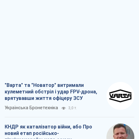
"Варта" та "Новатор" витримали
кулеметний обстріл і удар FPV-дрона,
врятувавши життя офіцеру ЗСУ
Українська Бронетехніка
3,0 т.
КНДР як каталізатор війни, або Про
новий етап російсько-