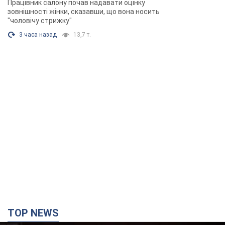
Працівник салону почав надавати оцінку
зовнішності жінки, сказавши, що вона носить
"чоловічу стрижку"
3 часа назад
13,7 т.
TOP NEWS