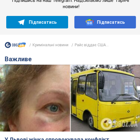
Підпишись на наш Telegram. Надсилаємо лише "гарячі"
новини!
Підписатись
Підписатись
Кримінальні новини
Райс віддає США...
Важливе
У Львові жінка спровокувала конфлікт,