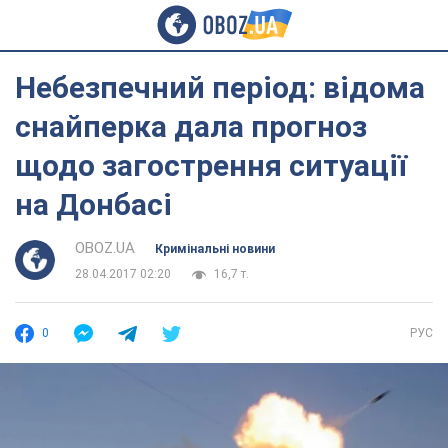
Небезпечний період: відома
снайперка дала прогноз
щодо загострення ситуації
на Донбасі
OBOZ.UA
Кримінальні новини
28.04.2017 02:20
16,7 т.
0
РУС