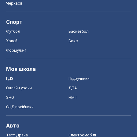
Черкаси
Спорт
Футбол
Баскетбол
Хокей
Бокс
Формула-1
Моя школа
ГДЗ
Підручники
Онлайн уроки
ДПА
ЗНО
НМТ
СНД посібники
Авто
Тест Драйв
Електромобілі