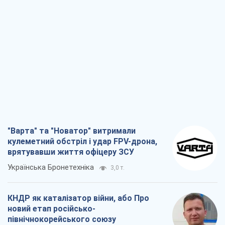
"Варта" та "Новатор" витримали
кулеметний обстріл і удар FPV-дрона,
врятувавши життя офіцеру ЗСУ
Українська Бронетехніка
3,0 т.
КНДР як каталізатор війни, або Про
новий етап російсько-
північнокорейського союзу