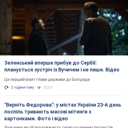
Зеленський вперше прибув до Сербії:
планується зустріч із Вучичем і не лише. Відео
Це перший візит глави держави до Бєлграда
2 години тому
72,5 т.
"Верніть Федорова": у містах України 23-й день
поспіль тривають масові мітинги з
картонками. Фото і відео
Учасники акцій продовжують серію щоденних протестів