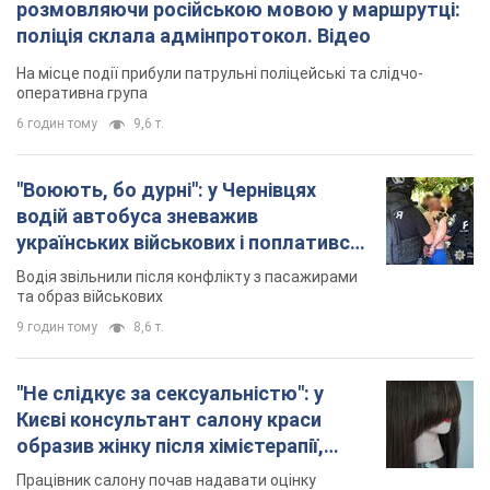
розмовляючи російською мовою у маршрутці:
поліція склала адмінпротокол. Відео
На місце події прибули патрульні поліцейські та слідчо-
оперативна група
6 годин тому
9,6 т.
"Воюють, бо дурні": у Чернівцях
водій автобуса зневажив
українських військових і поплатився.
Відео
Водія звільнили після конфлікту з пасажирами
та образ військових
9 годин тому
8,6 т.
"Не слідкує за сексуальністю": у
Києві консультант салону краси
образив жінку після хімієтерапії,
розгорівся скандал. Фото
Працівник салону почав надавати оцінку