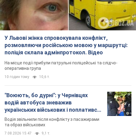
У Львові жінка спровокувала конфлікт,
розмовляючи російською мовою у маршрутці:
поліція склала адмінпротокол. Відео
На місце події прибули патрульні поліцейські та слідчо-
оперативна група
10 годин тому
10,6 т.
"Воюють, бо дурні": у Чернівцях
водій автобуса зневажив
українських військових і поплатився.
Відео
Водія звільнили після конфлікту з пасажирами
та образ військових
7.08.2026 15:47
9,1 т.