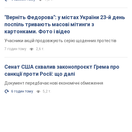
"Верніть Федорова": у містах України 23-й день
поспіль тривають масові мітинги з
картонками. Фото і відео
Учасники акцій продовжують серію щоденних протестів
7 годин тому
2,6 т.
Сенат США схвалив законопроєкт Грема про
санкції проти Росії: що далі
Документ передбачає нові економічні обмеження
6 годин тому
5,2 т.