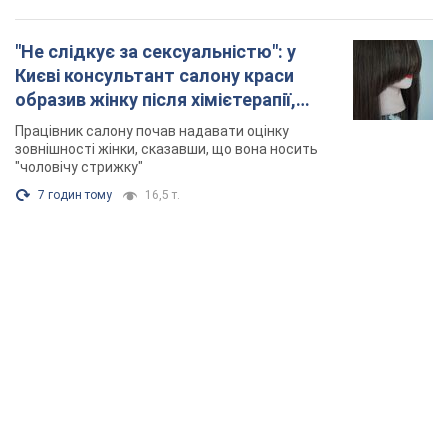
"Не слідкує за сексуальністю": у
Києві консультант салону краси
образив жінку після хімієтерапії,
розгорівся скандал. Фото
Працівник салону почав надавати оцінку
зовнішності жінки, сказавши, що вона носить
"чоловічу стрижку"
7 годин тому
16,5 т.