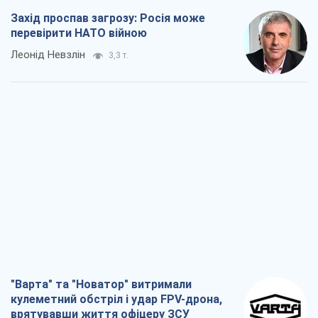
Захід проспав загрозу: Росія може
перевірити НАТО війною
Леонід Невзлін
3,3 т.
"Варта" та "Новатор" витримали
кулеметний обстріл і удар FPV-дрона,
врятувавши життя офіцеру ЗСУ