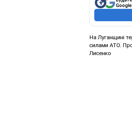
Google
На Луганщині т
силами АТО. Про
Лисенко