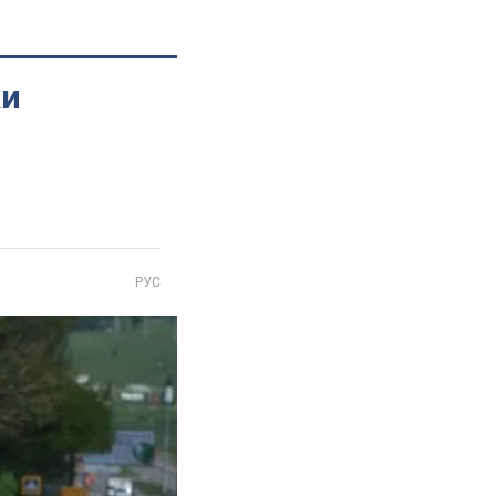
ки
РУС