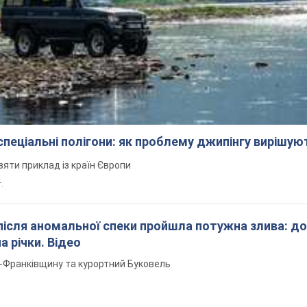
 спеціальні полігони: як проблему джипінгу вирішу
зяти приклад із країн Європи
т.
після аномальної спеки пройшла потужна злива: д
а річки. Відео
о-Франківщину та курортний Буковель