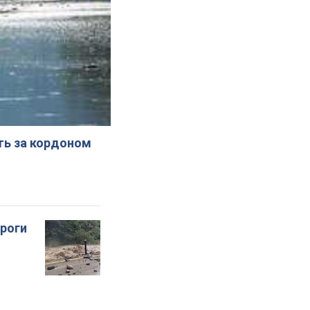
ють за кордоном
ороги