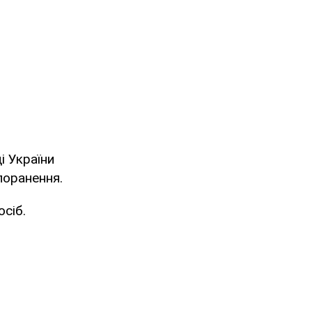
і України
оранення.
осіб.