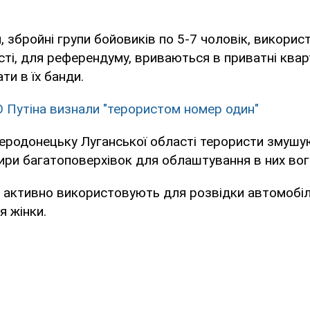
, збройні групи бойовиків по 5-7 чоловік, викори
ті, для референдуму, вриваються в приватні ква
ти в їх банди.
 Путіна визнали "терористом номер один"
веродонецьку Луганської області терористи змушу
ири багатоповерхівок для облаштування в них вог
 активно використовують для розвідки автомобіл
я жінки.