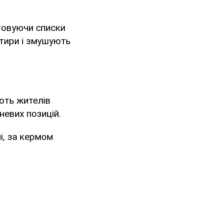
стовуючи списки
ртири і змушують
ють жителів
невих позицій.
і, за кермом