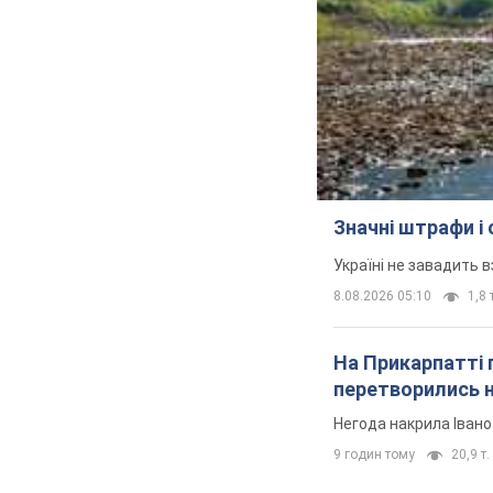
Значні штрафи і
Україні не завадить в
8.08.2026 05:10
1,8 
На Прикарпатті 
перетворились н
Негода накрила Іван
9 годин тому
20,9 т.