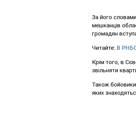
За його словами
мешканців облас
громадян вступа
Читайте:
В РНБО
Крім того, в Сє
звільняти кварт
Також бойовики
яких знаходятьс