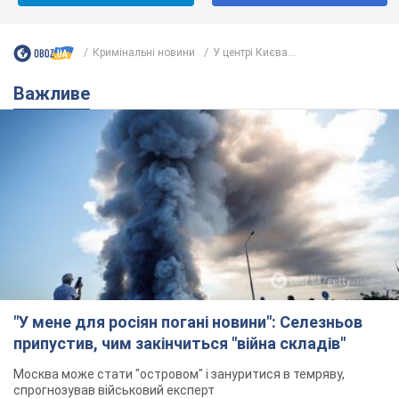
Кримінальні новини
У центрі Києва...
Важливе
"У мене для росіян погані новини": Селезньов
припустив, чим закінчиться "війна складів"
Москва може стати "островом" і зануритися в темряву,
спрогнозував військовий експерт