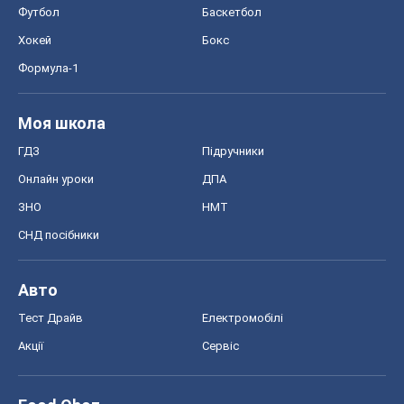
Футбол
Баскетбол
Хокей
Бокс
Формула-1
Моя школа
ГДЗ
Підручники
Онлайн уроки
ДПА
ЗНО
НМТ
СНД посібники
Авто
Тест Драйв
Електромобілі
Акції
Сервіс