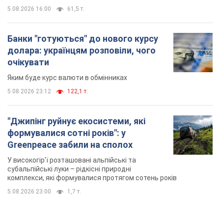
5.08.2026 16:00
61,5 т.
Банки "готуються" до нового курсу
долара: українцям розповіли, чого
очікувати
Яким буде курс валюти в обмінниках
5.08.2026 23:12
122,1 т.
"Джипінг руйнує екосистеми, які
формувалися сотні років": у
Greenpeace забили на сполох
У високогір'ї розташовані альпійські та
субальпійські луки – рідкісні природні
комплекси, які формувалися протягом сотень років
5.08.2026 23:00
1,7 т.