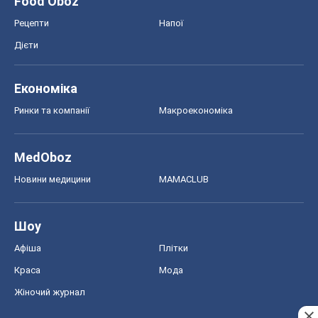
Food Oboz
Рецепти
Напої
Дієти
Економіка
Ринки та компанії
Макроекономіка
MedOboz
Новини медицини
MAMACLUB
Шоу
Афіша
Плітки
Краса
Мода
Жіночий журнал