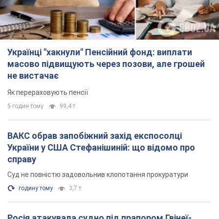
Українці "хакнули" Пенсійний фонд: виплати
масово підвищують через позови, але грошей
не вистачає
Як перераховують пенсії
5 годин тому
99,4 т.
ВАКС обрав запобіжний захід експосолці
України у США Стефанішиній: що відомо про
справу
Суд не повністю задовольнив клопотання прокуратури
годину тому
3,7 т.
Росія атакувала судно під прапором Гвінеї-