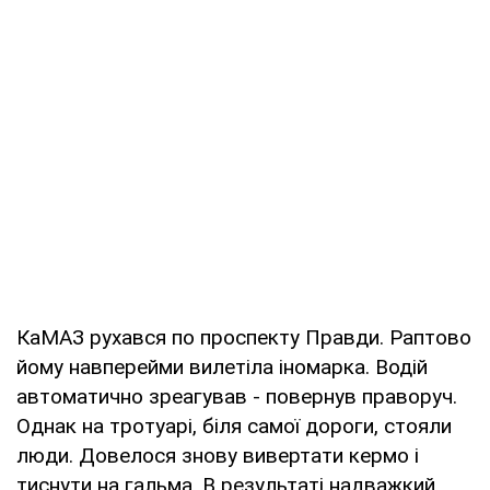
КаМАЗ рухався по проспекту Правди. Раптово
йому навперейми вилетіла іномарка. Водій
автоматично зреагував - повернув праворуч.
Однак на тротуарі, біля самої дороги, стояли
люди. Довелося знову вивертати кермо і
тиснути на гальма. В результаті надважкий