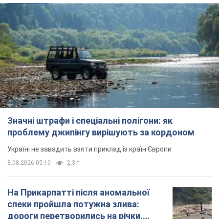
Значні штрафи і спеціальні полігони: як
проблему джипінгу вирішують за кордоном
Україні не завадить взяти приклад із країн Європи
8.08.2026 05:10
2,3 т.
На Прикарпатті після аномальної
спеки пройшла потужна злива:
дороги перетворились на річки.
Відео
Негода накрила Івано-Франківщину та
курортний Буковель
8.08.2026 09:27
31,9 т.
Жінці нарахували 729 тис. грн боргу
за газ через покази зіпсованого
лічильника: суддя ухвалив