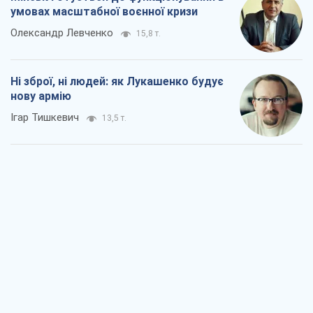
Коли закінчиться війна?
Юрій Хрістензен
8,0 т.
Україна вступила в надзвичайний
економічний стан. Чи є світло вкінці