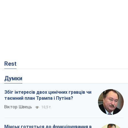
Rest
Думки
Збіг інтересів двох цинічних гравців чи
таємний план Трампа і Путіна?
Віктор Швець
10,5 т.
Мінськ готується до функціонування в
умовах масштабної воєнної кризи
Олександр Левченко
15,8 т.
Ні зброї, ні людей: як Лукашенко будує
нову армію
Ігар Тишкевич
13,5 т.