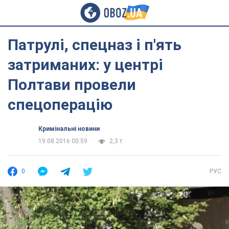
Патрулі, спецназ і п'ять
затриманих: у центрі
Полтави провели
спецоперацію
Кримінальні новини
19.08.2016 00:59
2,3 т.
0
РУС