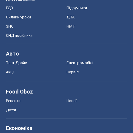
Тест Драйв
Електромобілі
Акції
Сервіс
Food Oboz
Рецепти
Напої
Дієти
Економіка
Ринки та компанії
Макроекономіка
MedOboz
Новини медицини
MAMACLUB
Шоу