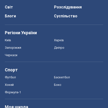
Черкаси
Спорт
Футбол
Баскетбол
Хокей
Бокс
Формула-1
Моя школа
ГДЗ
Підручники
Онлайн уроки
ДПА
ЗНО
НМТ
СНД посібники
Авто