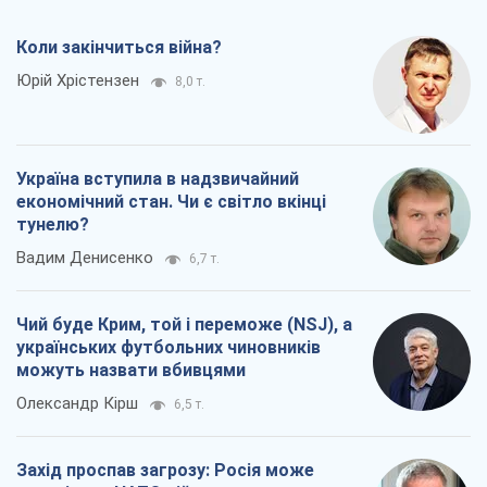
тунелю?
Вадим Денисенко
6,7 т.
Чий буде Крим, той і переможе (NSJ), а
українських футбольних чиновників
можуть назвати вбивцями
Олександр Кірш
6,5 т.
Захід проспав загрозу: Росія може
перевірити НАТО війною
Леонід Невзлін
8,0 т.
Всі думки