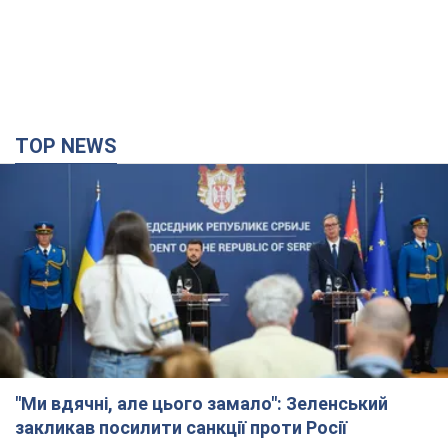
"Ми вдячні, але цього замало": Зеленський
закликав посилити санкції проти Росії
Президент подякував європейським партнерам за фінансову
підтримку
6 годин тому
66,0 т.
Україна придбала у Туреччини 70 балістичних
ракет і багато іншого озброєння: у Держдепі
США оприлюднили список