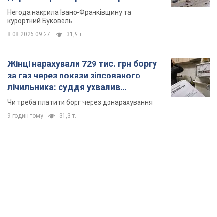
неочікуване рішення
Чи треба платити борг через донарахування
9 годин тому
31,3 т.
TOP NEWS