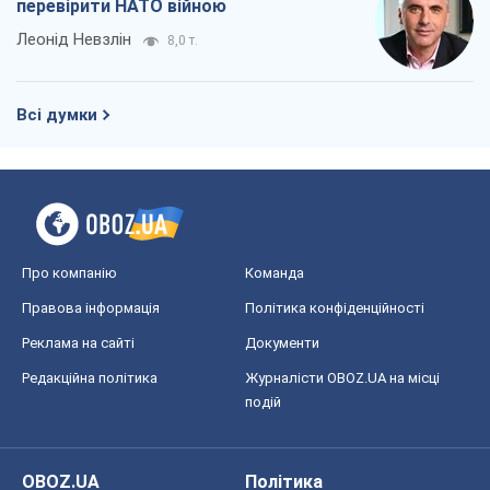
Про компанію
Команда
Правова інформація
Політика конфіденційності
Реклама на сайті
Документи
Редакційна політика
Журналісти OBOZ.UA на місці
подій
OBOZ.UA
Політика
Світ
Розслідування
Блоги
Суспільство
Регіони України
Київ
Харків
Запоріжжя
Дніпро