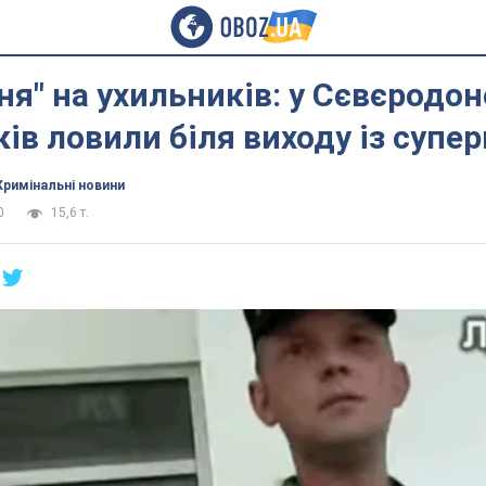
я" на ухильників: у Сєвєродо
ів ловили біля виходу із супе
Кримінальні новини
0
15,6 т.