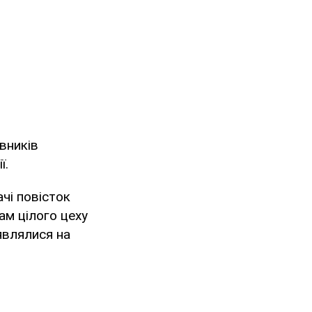
вників
ї.
чі повісток
ам цілого цеху
'являлися на