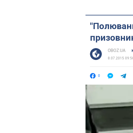
"Полюванн
призовник
OBOZ.UA
8.07.2015 09:5
0