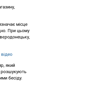
агазину,
изначає місце
дно. При цьому
євєродонецьку,
 відео
р, який
 а розшукують
ими бесіду.