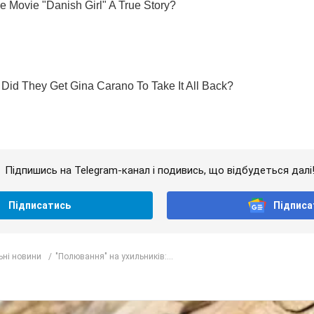
Підпишись на Telegram-канал і подивись, що відбудеться далі
Підписатись
Підписа
ьні новини
"Полювання" на ухильників:...