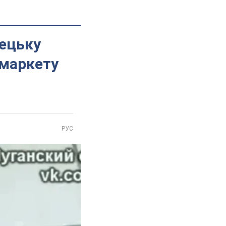
нецьку
рмаркету
РУС