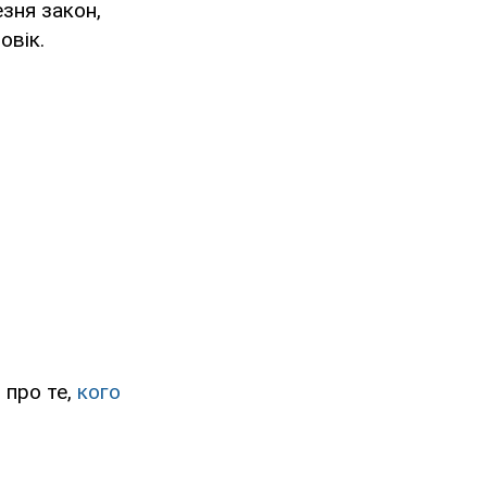
зня закон,
овік.
 про те,
кого