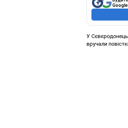
Google
У Сєвєродонецьк
вручали повістк