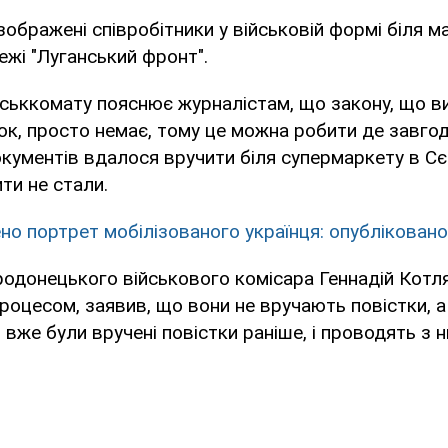
зображені співробітники у військовій формі біля м
ежі "Луганський фронт".
йськкомату пояснює журналістам, що закону, що в
ок, просто немає, тому це можна робити де завго
окументів вдалося вручити біля супермаркету в С
ти не стали.
но портрет мобілізованого українця: опубліковано
одонецького військового комісара Геннадій Котля
процесом, заявив, що вони не вручають повістки,
 вже були вручені повістки раніше, і проводять з н