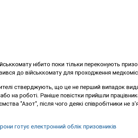
ійськкомату нібито поки тільки переконують призо
вився до військкомату для проходження медкомісі
ителі стверджують, що це не перший випадок вида
 або на роботі. Раніше повістки прийшли працівник
ємства "Азот", після чого деякі співробітники не з
рони готує електронний облік призовників