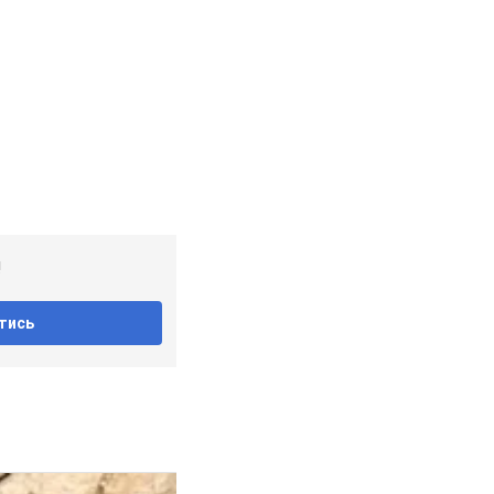
!
тись