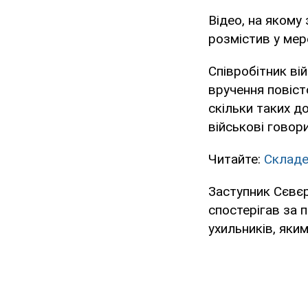
Відео, на якому 
розмістив у мер
Співробітник ві
вручення повіст
скільки таких д
військові говори
Читайте:
Складе
Заступник Сєвєр
спостерігав за 
ухильників, яким