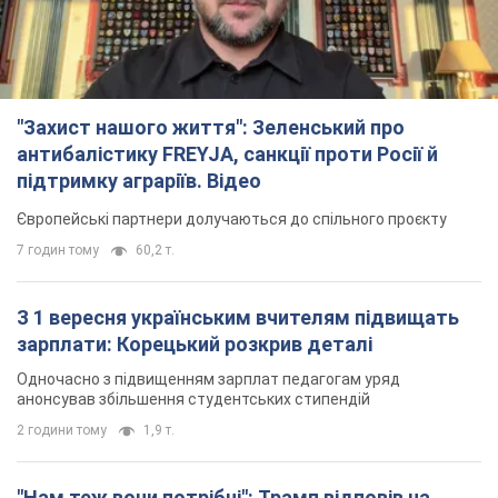
"Захист нашого життя": Зеленський про
антибалістику FREYJA, санкції проти Росії й
підтримку аграріїв. Відео
Європейські партнери долучаються до спільного проєкту
7 годин тому
60,2 т.
З 1 вересня українським вчителям підвищать
зарплати: Корецький розкрив деталі
Одночасно з підвищенням зарплат педагогам уряд
анонсував збільшення студентських стипендій
2 години тому
1,9 т.
"Нам теж вони потрібні": Трамп відповів на