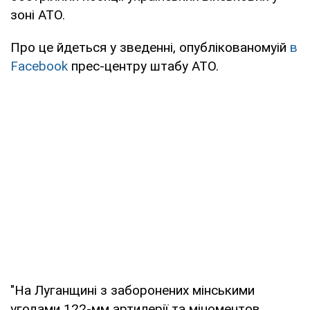
зоні АТО.
Про це йдеться у зведенні, опублікованомуій
в
Facebook
прес-центру штабу АТО.
"На Луганщині з заборонених мінськими
угодами 122-мм артилерії та міноментов