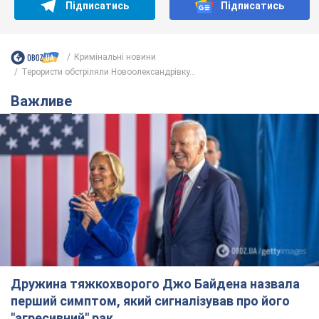
Підписатись
Підписатись
Кримінальні новини
Терористи обстріляли Новоолександрівку...
Важливе
Дружина тяжкохворого Джо Байдена назвала
перший симптом, який сигналізував про його
"агресивний" рак