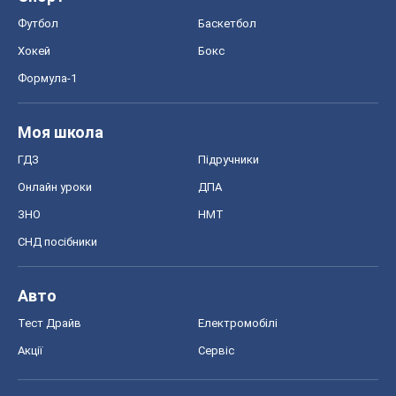
Футбол
Баскетбол
Хокей
Бокс
Формула-1
Моя школа
ГДЗ
Підручники
Онлайн уроки
ДПА
ЗНО
НМТ
СНД посібники
Авто
Тест Драйв
Електромобілі
Акції
Сервіс