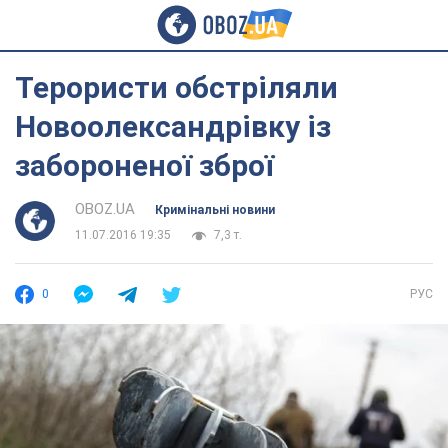
Терористи обстріляли
Новоолександрівку із
забороненої зброї
OBOZ.UA
Кримінальні новини
11.07.2016 19:35
7,3 т.
0
РУС