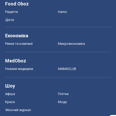
Food Oboz
Рецепти
Напої
Дієти
Економіка
Ринки та компанії
Макроекономіка
MedOboz
Новини медицини
MAMACLUB
Шоу
Афіша
Плітки
Краса
Мода
Жіночий журнал