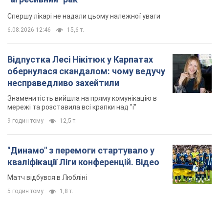
Спершу лікарі не надали цьому належної уваги
6.08.2026 12:46
15,6 т.
Відпустка Лесі Нікітюк у Карпатах
обернулася скандалом: чому ведучу
несправедливо захейтили
Знаменитість вийшла на пряму комунікацію в
мережі та розставила всі крапки над "і"
9 годин тому
12,5 т.
"Динамо" з перемоги стартувало у
кваліфікації Ліги конференцій. Відео
Матч відбувся в Любліні
5 годин тому
1,8 т.