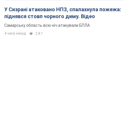
У Сизрані атаковано НПЗ, спалахнула пожежа:
піднявся стовп чорного диму. Відео
Самарську область всю ніч атакували БПЛА
4 часа назад
2,8 т.