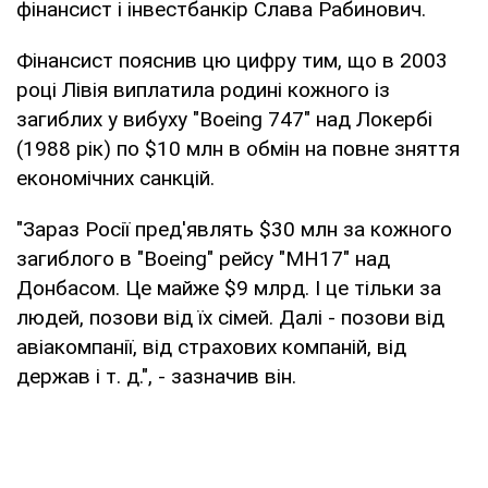
фінансист і інвестбанкір Слава Рабинович.
Фінансист пояснив цю цифру тим, що в 2003
році Лівія виплатила родині кожного із
загиблих у вибуху "Boeing 747" над Локербі
(1988 рік) по $10 млн в обмін на повне зняття
економічних санкцій.
"Зараз Росії пред'являть $30 млн за кожного
загиблого в "Boeing" рейсу "MH17" над
Донбасом. Це майже $9 млрд. І це тільки за
людей, позови від їх сімей. Далі - позови від
авіакомпанії, від страхових компаній, від
держав і т. д.", - зазначив він.