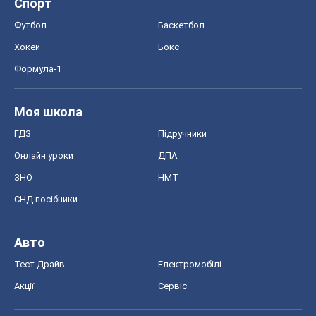
Спорт
Футбол
Баскетбол
Хокей
Бокс
Формула-1
Моя школа
ГДЗ
Підручники
Онлайн уроки
ДПА
ЗНО
НМТ
СНД посібники
Авто
Тест Драйв
Електромобілі
Акції
Сервіс