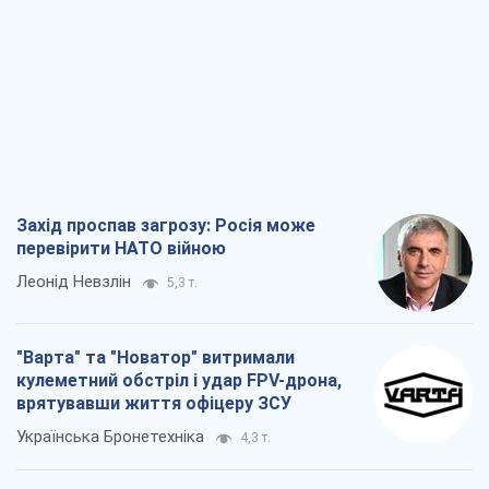
Захід проспав загрозу: Росія може
перевірити НАТО війною
Леонід Невзлін
5,3 т.
"Варта" та "Новатор" витримали
кулеметний обстріл і удар FPV-дрона,
врятувавши життя офіцеру ЗСУ
Українська Бронетехніка
4,3 т.