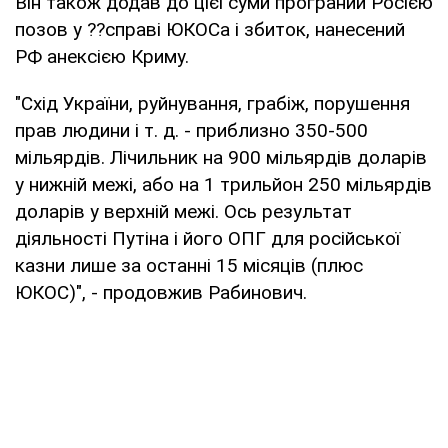
Він також додав до цієї суми програний Росією
позов у ??справі ЮКОСа і збиток, нанесений
РФ анексією Криму.
"Схід України, руйнування, грабіж, порушення
прав людини і т. д. - приблизно 350-500
мільярдів. Лічильник на 900 мільярдів доларів
у нижній межі, або на 1 трильйон 250 мільярдів
доларів у верхній межі. Ось результат
діяльності Путіна і його ОПГ для російської
казни лише за останні 15 місяців (плюс
ЮКОС)", - продовжив Рабинович.