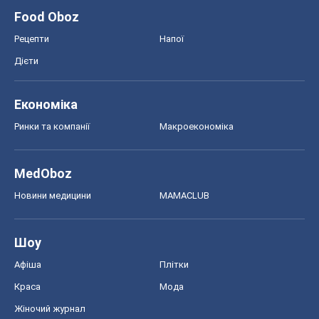
Food Oboz
Рецепти
Напої
Дієти
Економіка
Ринки та компанії
Макроекономіка
MedOboz
Новини медицини
MAMACLUB
Шоу
Афіша
Плітки
Краса
Мода
Жіночий журнал