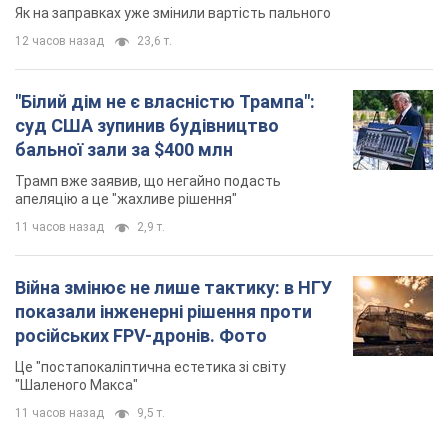
Як на заправках уже змінили вартість пального
12 часов назад
23,6 т.
"Білий дім не є власністю Трампа":
суд США зупинив будівництво
бальної зали за $400 млн
Трамп вже заявив, що негайно подасть
апеляцію а це "жахливе рішення"
11 часов назад
2,9 т.
Війна змінює не лише тактику: в НГУ
показали інженерні рішення проти
російських FPV-дронів. Фото
Це "постапокаліптична естетика зі світу
"Шаленого Макса"
11 часов назад
9,5 т.