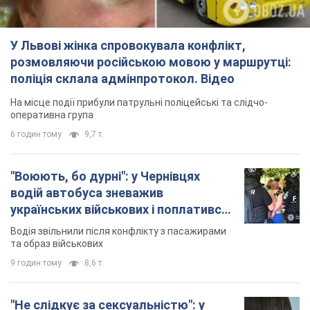
У Львові жінка спровокувала конфлікт,
розмовляючи російською мовою у маршрутці:
поліція склала адмінпротокол. Відео
На місце події прибули патрульні поліцейські та слідчо-
оперативна група
6 годин тому
9,7 т.
"Воюють, бо дурні": у Чернівцях
водій автобуса зневажив
українських військових і поплатився.
Відео
Водія звільнили після конфлікту з пасажирами
та образ військових
9 годин тому
8,6 т.
"Не слідкує за сексуальністю": у