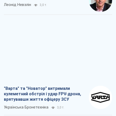
Леонід Невзлін
3,0 т.
"Варта" та "Новатор" витримали
кулеметний обстріл і удар FPV-дрона,
врятувавши життя офіцеру ЗСУ
Українська Бронетехніка
3,0 т.