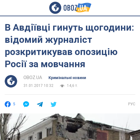
В Авдіївці гинуть щогодини:
відомий журналіст
розкритикував опозицію
Росії за мовчання
OBOZ.UA
Кримінальні новини
31.01.2017 10:32
14,6 т.
5
РУС