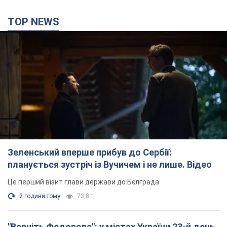
TOP NEWS
Зеленський вперше прибув до Сербії:
планується зустріч із Вучичем і не лише. Відео
Це перший візит глави держави до Бєлграда
2 години тому
73,8 т.
"Верніть Федорова": у містах України 23-й день