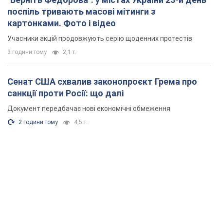
поспіль тривають масові мітинги з
картонками. Фото і відео
Учасники акцій продовжують серію щоденних протестів
3 години тому
2,1 т.
Сенат США схвалив законопроєкт Грема про
санкції проти Росії: що далі
Документ передбачає нові економічні обмеження
2 години тому
4,5 т.