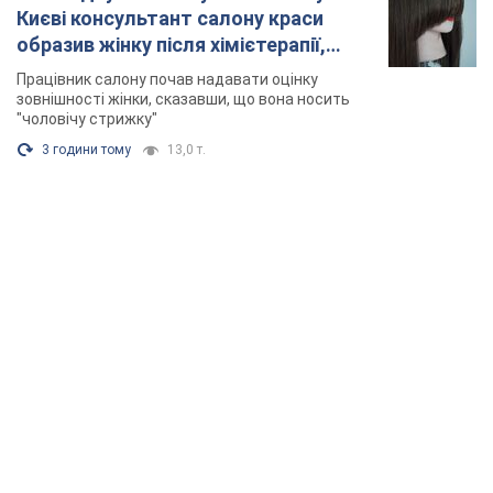
Києві консультант салону краси
образив жінку після хімієтерапії,
розгорівся скандал. Фото
Працівник салону почав надавати оцінку
зовнішності жінки, сказавши, що вона носить
"чоловічу стрижку"
3 години тому
13,0 т.