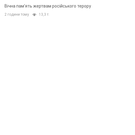
Вічна пам'ять жертвам російського терору
2 години тому
13,3 т.