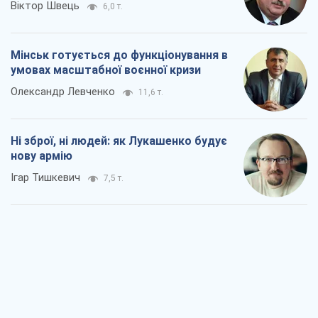
Віктор Швець
6,0 т.
Мінськ готується до функціонування в
умовах масштабної воєнної кризи
Олександр Левченко
11,6 т.
Ні зброї, ні людей: як Лукашенко будує
нову армію
Ігар Тишкевич
7,5 т.