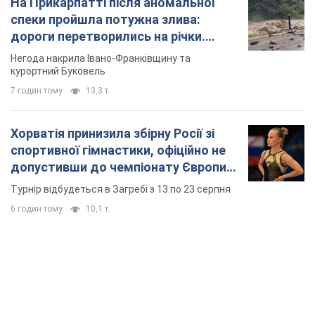
На Прикарпатті після аномальної
спеки пройшла потужна злива:
дороги перетворились на річки.
Відео
Негода накрила Івано-Франківщину та
курортний Буковель
7 годин тому
13,3 т.
Хорватія принизила збірну Росії зі
спортивної гімнастики, офіційно не
допустивши до чемпіонату Європи
основних спортсменів
Турнір відбудеться в Загребі з 13 по 23 серпня
6 годин тому
10,1 т.