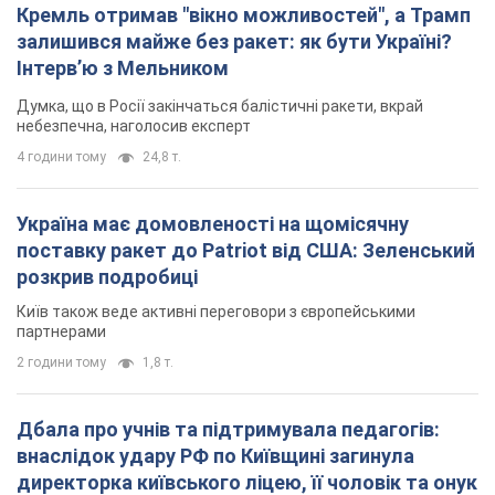
Кремль отримав "вікно можливостей", а Трамп
залишився майже без ракет: як бути Україні?
Інтерв’ю з Мельником
Думка, що в Росії закінчаться балістичні ракети, вкрай
небезпечна, наголосив експерт
4 години тому
24,8 т.
Україна має домовленості на щомісячну
поставку ракет до Patriot від США: Зеленський
розкрив подробиці
Київ також веде активні переговори з європейськими
партнерами
2 години тому
1,8 т.
Дбала про учнів та підтримувала педагогів:
внаслідок удару РФ по Київщині загинула
директорка київського ліцею, її чоловік та онук