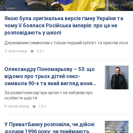
Якою була оригінальна версія гімну України та
чому її боялася Російська імперія: про це не
розповідають у школі
Державним символом є тільки перший куплет та приспів пісні
3 часа назад
9,3 т.
Олександру Пономарьову – 53: що
відомо про трьох дітей секс-
символа 90-х та який вигляд вони
мають
За розвитком кар'єри артист не забував про
особисте щастя
8 часов назад
7,8 т.
У ПриватБанку розповіли, чи дійсні
долари 1996 року: чи приймають