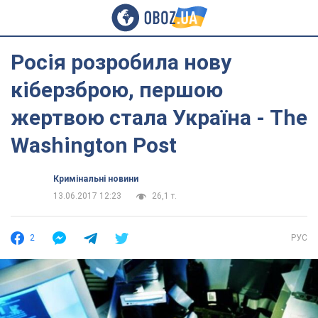
Росія розробила нову
кіберзброю, першою
жертвою стала Україна - The
Washington Post
Кримінальні новини
13.06.2017 12:23
26,1 т.
2
РУС