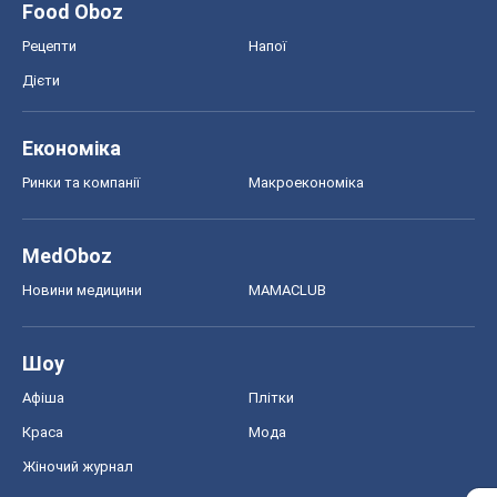
Food Oboz
Рецепти
Напої
Дієти
Економіка
Ринки та компанії
Макроекономіка
MedOboz
Новини медицини
MAMACLUB
Шоу
Афіша
Плітки
Краса
Мода
Жіночий журнал