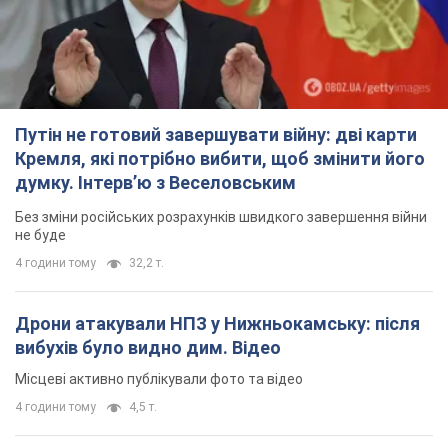
Путін не готовий завершувати війну: дві карти
Кремля, які потрібно вибити, щоб змінити його
думку. Інтерв’ю з Веселовським
Без зміни російських розрахунків швидкого завершення війни
не буде
4 години тому
32,2 т.
Дрони атакували НПЗ у Нижньокамську: після
вибухів було видно дим. Відео
Місцеві активно публікували фото та відео
4 години тому
4,5 т.