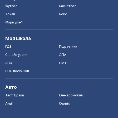
Футбол
Баскетбол
Хокей
Бокс
Формула-1
Моя школа
ГДЗ
Підручники
Онлайн уроки
ДПА
ЗНО
НМТ
СНД посібники
Авто
Тест Драйв
Електромобілі
Акції
Сервіс