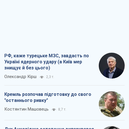
РФ, каже турецьке МЗС, завдасть по
Україні ядерного удару (а Київ мер
знищує й без цього)
Олександр Кірш
2,3 т.
Кремль розпочав підготовку до свого
"останнього ривку"
Костянтин Машовець
8,7 т.