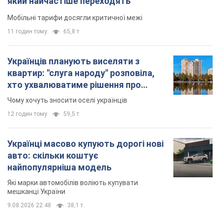
який найчастіше переходять
Мобільні тарифи досягли критичної межі
11 годин тому
65,8 т.
Українців планують виселяти з
квартир: "слуга народу" розповіла,
хто ухвалюватиме рішення про
знесення будинків
Чому хочуть зносити оселі українців
12 годин тому
59,5 т.
Українці масово купують дорогі нові
авто: скільки коштує
найпопулярніша модель
Які марки автомобілів воліють купувати
мешканці України
9.08.2026 22:48
38,1 т.