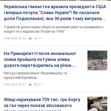
Українська гімнастка вразила президента США
і вперше почула "Слава Україні"! Як склалася
доля Подкопаєвої, яка 30 років тому виграла
"золото" Олімпіади
У фанатів донеччанки зберігся великий шматок килимового
покриття з надписом "Атланта-1996"
8.08.2026 18:30
39,7 т.
На Прикарпатті після аномальної
спеки пройшла потужна злива:
дороги перетворились на річки.
Відео
Негода накрила Івано-Франківщину та
курортний Буковель
8.08.2026 09:27
40,2 т.
Жінці нарахували 729 тис. грн боргу
за газ через покази зіпсованого