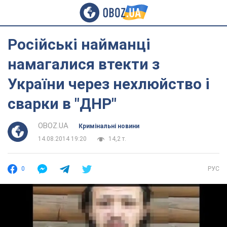
Російські найманці
намагалися втекти з
України через нехлюйство і
сварки в "ДНР"
OBOZ.UA
Кримінальні новини
14.08.2014 19:20
14,2 т.
0
РУС