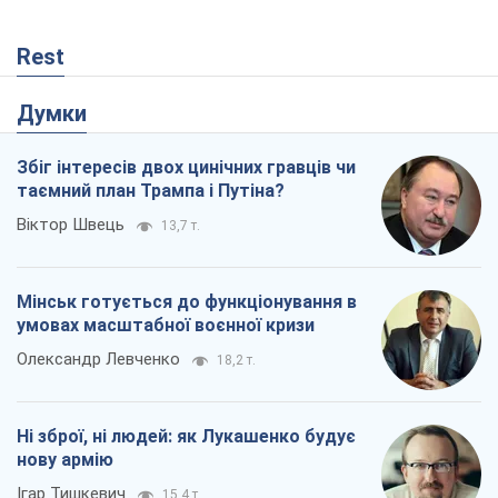
Rest
Думки
Збіг інтересів двох цинічних гравців чи
таємний план Трампа і Путіна?
Віктор Швець
13,7 т.
Мінськ готується до функціонування в
умовах масштабної воєнної кризи
Олександр Левченко
18,2 т.
Ні зброї, ні людей: як Лукашенко будує
нову армію
Ігар Тишкевич
15,4 т.