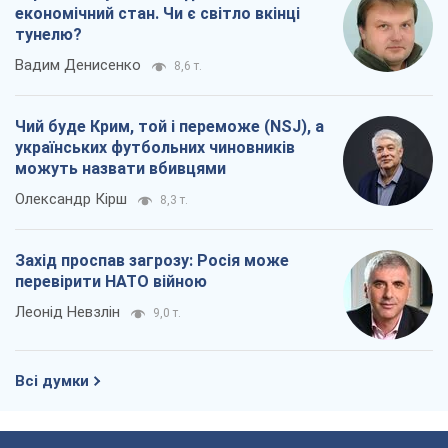
економічний стан. Чи є світло вкінці
тунелю?
Вадим Денисенко
8,6 т.
Чий буде Крим, той і переможе (NSJ), а
українських футбольних чиновників
можуть назвати вбивцями
Олександр Кірш
8,3 т.
Захід проспав загрозу: Росія може
перевірити НАТО війною
Леонід Невзлін
9,0 т.
Всі думки