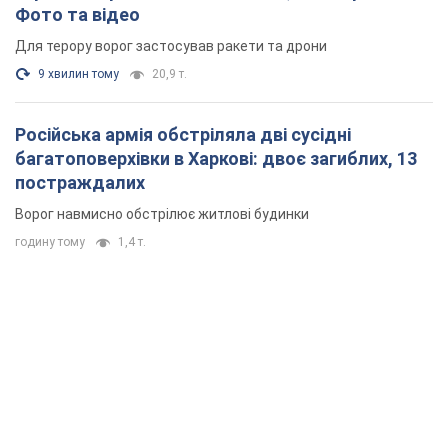
Фото та відео
Для терору ворог застосував ракети та дрони
9 хвилин тому
20,9 т.
Російська армія обстріляла дві сусідні
багатоповерхівки в Харкові: двоє загиблих, 13
постраждалих
Ворог навмисно обстрілює житлові будинки
годину тому
1,4 т.