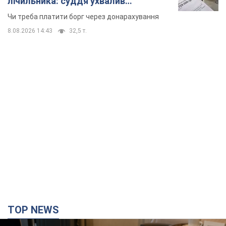
лічильника: суддя ухвалив
неочікуване рішення
Чи треба платити борг через донарахування
8.08.2026 14:43
32,5 т.
TOP NEWS