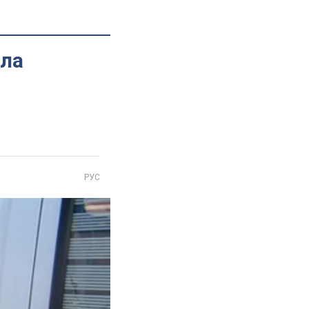
ила
РУС