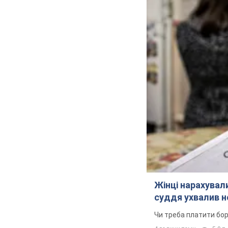
Жінці нарахували
суддя ухвалив н
Чи треба платити бо