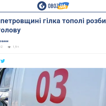
петровщині гілка тополі розб
голову
новини
12
1,9 т.