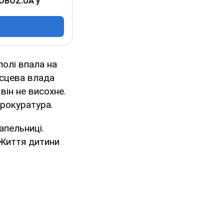
 OBOZ.UA у
полі впала на
ісцева влада
він не висохне.
рокуратура.
апельниці.
 Життя дитини