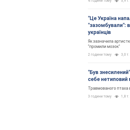
4 години тому
5,9 т.
"Це Україна напа
"зазомбували": в
українців
Як зазначила артистк
"промили мозок"
2 години тому
3,0 т.
"Був знесилений"
себе нетиповий
Травмованого птаха 
3 години тому
1,8 т.