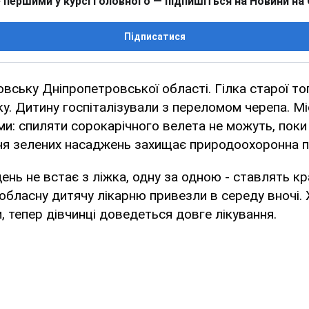
 першими у курсі головного — підпишіться на Новини на
Підписатися
ську Дніпропетровської області. Гілка старої то
ку. Дитину госпіталізували з переломом черепа. М
и: спиляти сорокарічного велета не можуть, поки 
я зелених насаджень захищає природоохоронна п
день не встає з ліжка, одну за одною - ставлять кр
 обласну дитячу лікарню привезли в середу вночі.
и, тепер дівчинці доведеться довге лікування.