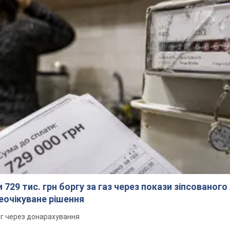
 729 тис. грн боргу за газ через покази зіпсованого
еочікуване рішення
рг через донарахування