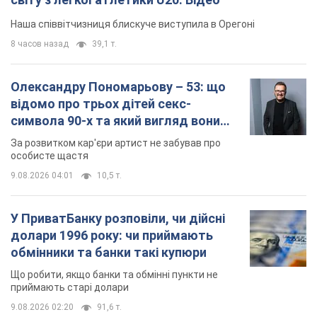
Наша співвітчизниця блискуче виступила в Орегоні
8 часов назад
39,1 т.
Олександру Пономарьову – 53: що
відомо про трьох дітей секс-
символа 90-х та який вигляд вони
мають
За розвитком кар'єри артист не забував про
особисте щастя
9.08.2026 04:01
10,5 т.
У ПриватБанку розповіли, чи дійсні
долари 1996 року: чи приймають
обмінники та банки такі купюри
Що робити, якщо банки та обмінні пункти не
приймають старі долари
9.08.2026 02:20
91,6 т.