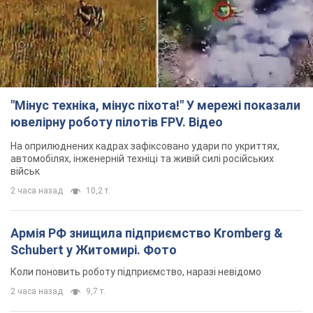
"Мінус техніка, мінус піхота!" У мережі показали
ювелірну роботу пілотів FPV. Відео
На оприлюднених кадрах зафіксовано удари по укриттях,
автомобілях, інженерній техніці та живій силі російських
військ
2 часа назад
10,2 т.
Армія РФ знищила підприємство Kromberg &
Schubert у Житомирі. Фото
Коли поновить роботу підприємство, наразі невідомо
2 часа назад
9,7 т.