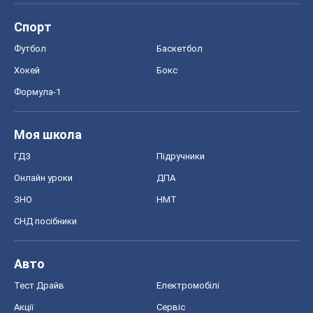
Спорт
Футбол
Баскетбол
Хокей
Бокс
Формула-1
Моя школа
ГДЗ
Підручники
Онлайн уроки
ДПА
ЗНО
НМТ
СНД посібники
Авто
Тест Драйв
Електромобілі
Акції
Сервіс