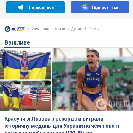
Підписатись
Підписатись
Кримінальні новини
Допити й обшуки:...
Важливе
Красуня зі Львова з рекордом виграла
історичну медаль для України на чемпіонаті
світу з легкої атлетики U20. Відео