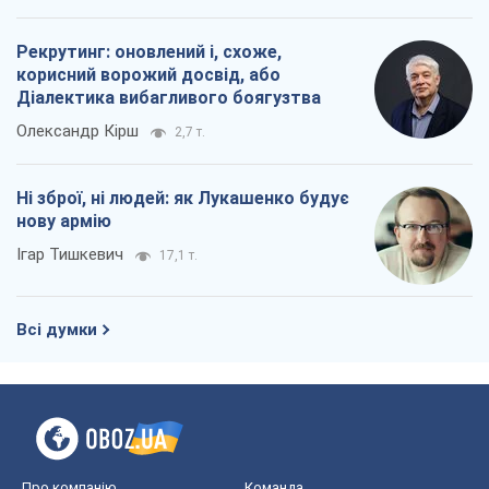
Рекрутинг: оновлений і, схоже,
корисний ворожий досвід, або
Діалектика вибагливого боягузтва
Олександр Кірш
2,7 т.
Ні зброї, ні людей: як Лукашенко будує
нову армію
Ігар Тишкевич
17,1 т.
Всі думки
Про компанію
Команда