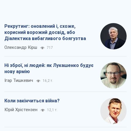
Рекрутинг: оновлений і, схоже,
корисний ворожий досвід, або
Діалектика вибагливого боягузтва
Олександр Кірш
717
Ні зброї, ні людей: як Лукашенко будує
нову армію
Ігар Тишкевич
16,2 т.
Коли закінчиться війна?
Юрій Хрістензен
12,1 т.