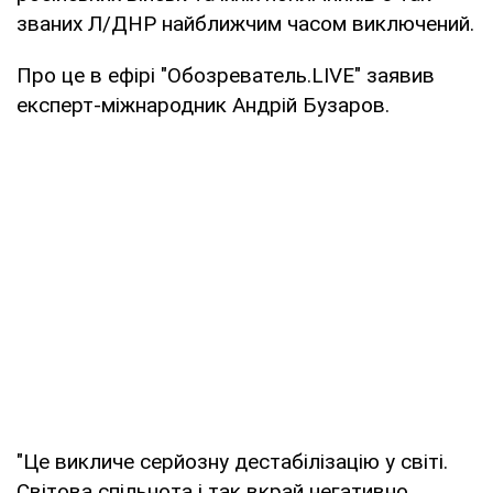
званих Л/ДНР найближчим часом виключений.
Про це в ефірі "Обозреватель.LIVE" заявив
експерт-міжнародник Андрій Бузаров.
"Це викличе серйозну дестабілізацію у світі.
Світова спільнота і так вкрай негативно