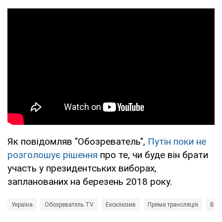
Як повідомляв "Обозреватель",
Путін поки не
розголошує рішення
про те, чи буде він брати
участь у президентських виборах,
запланованих на березень 2018 року.
Україна
Обозреватель TV
Ексклюзив
Пряма трансляція
Війн