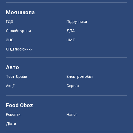
Моя школа
ГДЗ
Підручники
Онлайн уроки
ДПА
ЗНО
НМТ
СНД посібники
Авто
Тест Драйв
Електромобілі
Акції
Сервіс
Food Oboz
Рецепти
Напої
Дієти