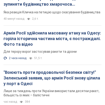
зупиняти будівництво хмарочоса
"московського вірянина"
Яка реакція Кличка на петицію щодо скасування будівництва
40 минут назад
2,6 т.
Армія Росії здійснила масовану атаку на Одесу:
горіла історична частина міста, є постраждалі.
Фото та відео
Для терору ворог застосував ракети та дрони
2 часа назад
51,5 т.
"Воюють проти продовольчої безпеки світу!"
Зеленський заявив, що армія Росії знову цілила
у порт в Одесі
Лише за тиждень проти України використали десятки ракет,
більшість із яких – балістичні
час назад
384