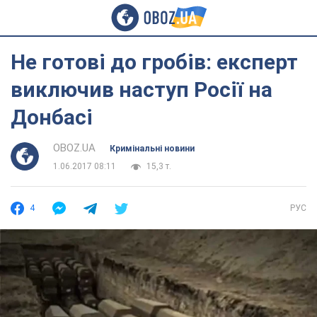
Не готові до гробів: експерт
виключив наступ Росії на
Донбасі
OBOZ.UA
Кримінальні новини
1.06.2017 08:11
15,3 т.
4
РУС