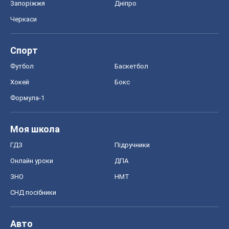
Моя школа
ГДЗ
Підручники
Онлайн уроки
ДПА
ЗНО
НМТ
СНД посібники
Авто
Тест Драйв
Електромобілі
Акції
Сервіс
Food Oboz
Рецепти
Напої
Дієти