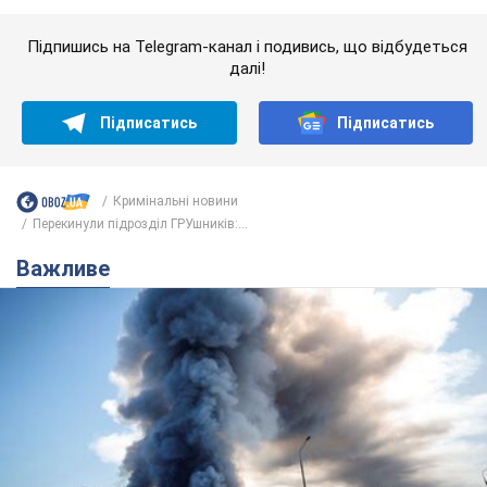
Перекинули підрозділ ГРУшників:...
Важливе
"У мене для росіян погані новини": Селезньов
припустив, чим закінчиться "війна складів"
Москва може стати "островом" і зануритися в темряву,
спрогнозував військовий експерт
5.08.2026 16:00
60,9 т.