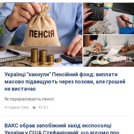
Українці "хакнули" Пенсійний фонд: виплати
масово підвищують через позови, але грошей
не вистачає
Як перераховують пенсії
4 години тому
82,8 т.
ВАКС обрав запобіжний захід експосолці
України у США Стефанішиній: що відомо про
справу
Суд не повністю задовольнив клопотання прокуратури
16 хвилин тому
2,3 т.
Росія атакувала судно під прапором Гвінеї-
Бісау у Чорному морі: є жертва і постраждалі
Суховантаж був цивільним і перевозив українську пшеницю