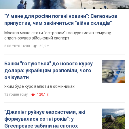
Банки "готуються" до нового курсу
долара: українцям розповіли, чого
очікувати
Яким буде курс валюти в обмінниках
12 годин тому
120,1 т.
"Джипінг руйнує екосистеми, які
формувалися сотні років": у
Greenpeace забили на сполох
У високогір'ї розташовані альпійські та
субальпійські луки – рідкісні природні
комплекси, які формувалися протягом сотень років
12 годин тому
1,6 т.