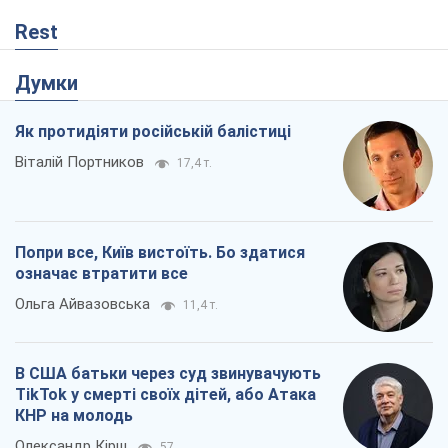
Попри все, Київ вистоїть. Бо здатися
означає втратити все
Ольга Айвазовська
11,4 т.
В США батьки через суд звинувачують
TikTok у смерті своїх дітей, або Атака
КНР на молодь
Олександр Кірш
57