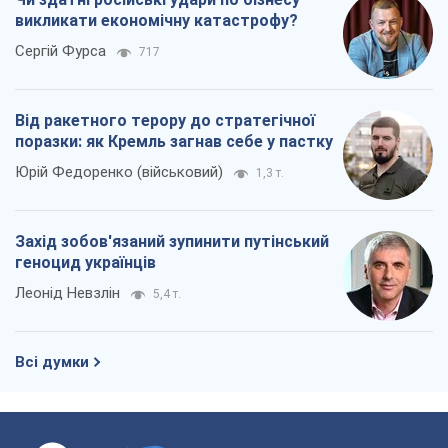
Захід зобов'язаний зупинити путінський
геноцид українців
Леонід Невзлін
5,4 т.
Всі думки
Про компанію
Команда
Правова інформація
Політика конфіденційності
Реклама на сайті
Документи
Редакційна політика
Журналісти OBOZ.UA на місці
подій