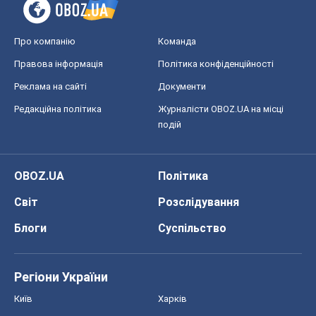
OBOZ.UA
Політика
Світ
Розслідування
Блоги
Суспільство
Регіони України
Київ
Харків
Запоріжжя
Дніпро
Черкаси
Спорт
Футбол
Баскетбол
Хокей
Бокс
Формула-1