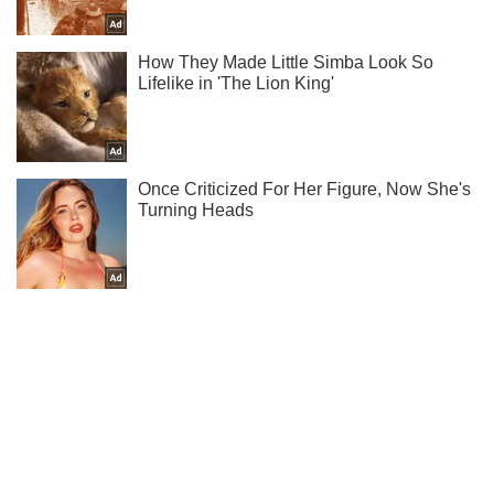
Підпишись на Telegram-канал і подивись, що відбудеться
далі!
Підписатись
Підписатись
Кримінальні новини