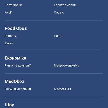
Економіка
Ринки та компанії
Макроекономіка
MedOboz
Новини медицини
MAMACLUB
Шоу
Афіша
Плітки
Краса
Мода
Жіночий журнал