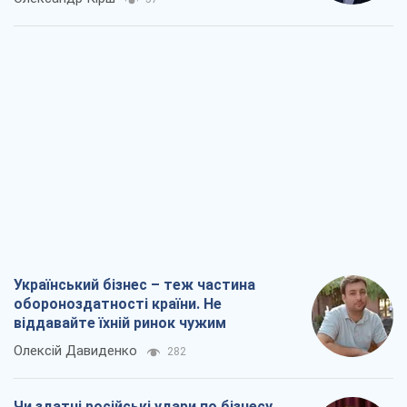
Український бізнес – теж частина
обороноздатності країни. Не
віддавайте їхній ринок чужим
Олексій Давиденко
282
Чи здатні російські удари по бізнесу
викликати економічну катастрофу?
Сергій Фурса
717
Від ракетного терору до стратегічної
поразки: як Кремль загнав себе у пастку
Юрій Федоренко (військовий)
1,3 т.