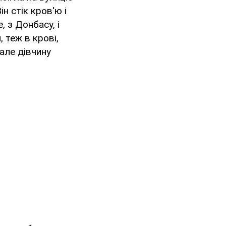
н стік кров'ю і
 з Донбасу, і
 теж в крові,
 але дівчину