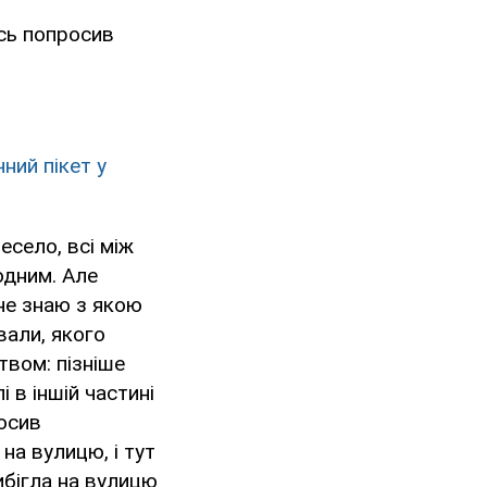
ось попросив
ний пікет у
есело, всі між
одним. Але
 не знаю з якою
івали, якого
твом: пізніше
і в іншій частині
росив
 на вулицю, і тут
ибігла на вулицю