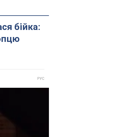
ася бійка:
лопцю
РУС