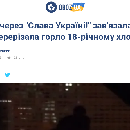
через "Слава Україні!" зав'язал
ерерізала горло 18-річному х
новини
2
29,5 т.