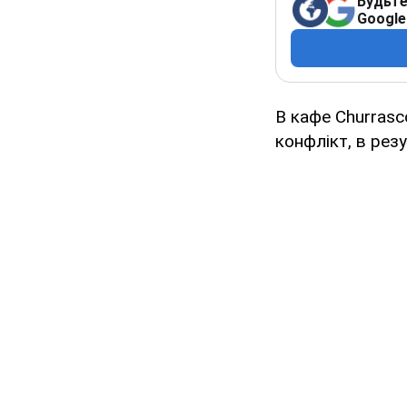
Будьте
Google
В кафе Сhurrasc
конфлікт, в рез