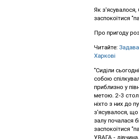
Як з'ясувалося, 
заспокоїтися "п
Про пригоду ро
Читайте:
Задавай
Харкові
"Сиділи сьогодн
собою спілкувал
приблизно у пів
метою. 2-3 столи 
ніхто з них до 
з'ясувалося, що 
залу почалася б
заспокоїтися "па
УВАГА - дівчина