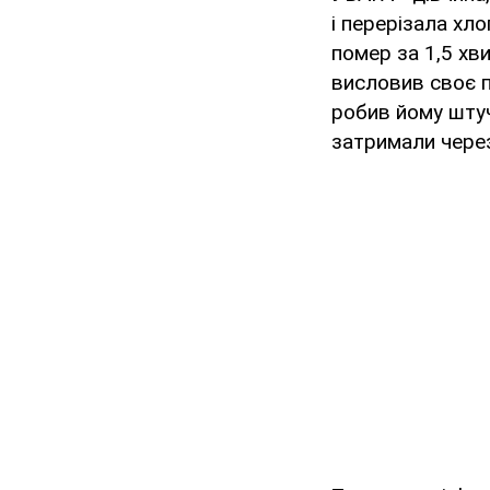
і перерізала хло
помер за 1,5 хв
висловив своє п
робив йому штучн
затримали через 