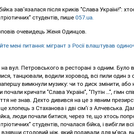
бійка зав'язалася після криків "Слава Україні!": хт
атріотичних" студентів, пише
057.ua.
зповів очевидець Женя Одинцов.
те мені питання: мігрант з Росії влаштував одиноч
і на вул. Петровського в ресторані з одним. Було в
ися, танцювали, водили хоровод, всі пили один з 
напершу вимкнули музику: чи то диск змінити, або
почали кричати "Слава Україні", "Путін ...", гімн сп
пуття не знав. Дехто дивився на це з явним презирс
це хлопець з Стаханова і дві сім'ї з Алчевська. Дал
ійка, люди почали битися, через те, що хтось поп
тріотичних" студентів, почалася бійка, і вибігли всі
, взявши столовий ніж, який подавали для м'яса, в