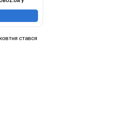
 OBOZ.UA у
 жовтня стався