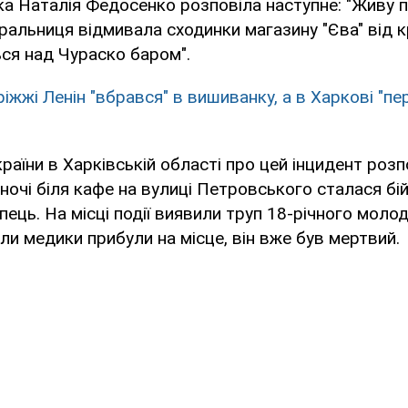
ка Наталія Федосенко розповіла наступне: "Живу 
иральниця відмивала сходинки магазину "Єва" від к
ся над Чураско баром".
ріжжі Ленін "вбрався" в вишиванку, а в Харкові "п
аїни в Харківській області про цей інцидент розп
ночі біля кафе на вулиці Петровського сталася бій
пець. На місці події виявили труп 18-річного моло
ли медики прибули на місце, він вже був мертвий.