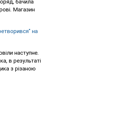
поряд, бачила
рові. Магазин
еретворився" на
овіли наступне.
ка, в результаті
дика з різаною