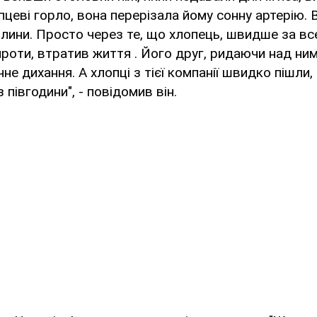
пцеві горло, вона перерізала йому сонну артерію. Ві
илини. Просто через те, що хлопець, швидше за все,
роти, втратив життя . Його друг, ридаючи над ним,
е дихання. А хлопці з тієї компанії швидко пішли,
півгодини", - повідомив він.