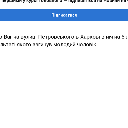
 першими у курсі головного — підпишіться на Новини на
Підписатися
o Bar на вулиці Петровського в Харкові в ніч на 5
ультаті якого загинув молодий чоловік.