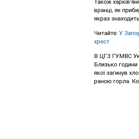
Також харків'ян
вранці, як приб
якраз знаходить
Читайте:
У Запо
хрест
В ЦГЗ ГУМВС Укр
Близько години 
якої загинув хло
раною горла. Ко