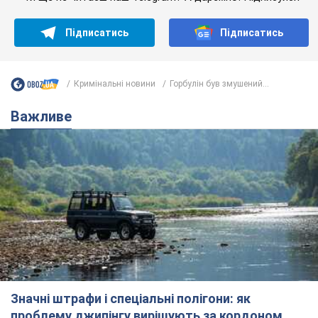
Підписатись
Підписатись
Кримінальні новини
Горбулін був змушений...
Важливе
Значні штрафи і спеціальні полігони: як
проблему джипінгу вирішують за кордоном