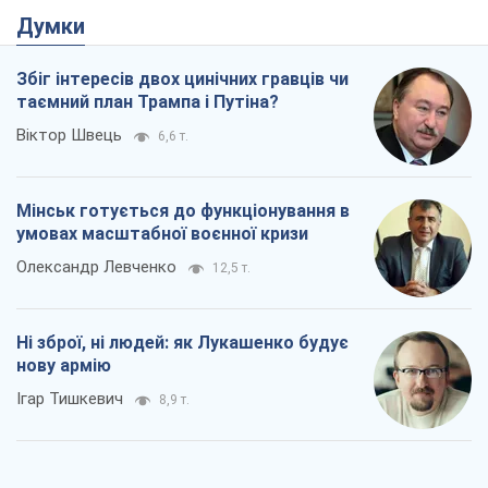
Думки
Збіг інтересів двох цинічних гравців чи
таємний план Трампа і Путіна?
Віктор Швець
6,6 т.
Мінськ готується до функціонування в
умовах масштабної воєнної кризи
Олександр Левченко
12,5 т.
Ні зброї, ні людей: як Лукашенко будує
нову армію
Ігар Тишкевич
8,9 т.