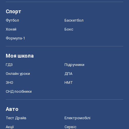
Спорт
Футбол
Баскетбол
Хокей
Бокс
Формула-1
Моя школа
ГДЗ
Підручники
Онлайн уроки
ДПА
ЗНО
НМТ
СНД посібники
Авто
Тест Драйв
Електромобілі
Акції
Сервіс