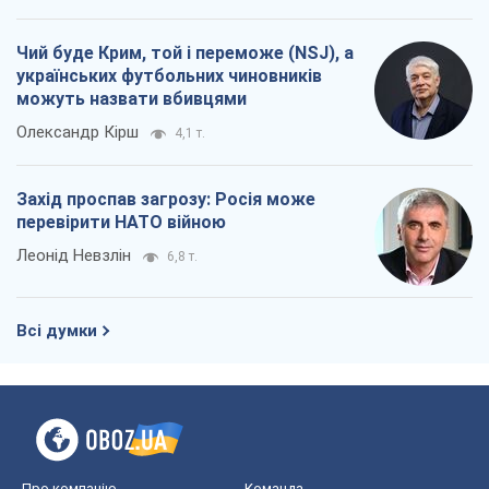
Чий буде Крим, той і переможе (NSJ), а
українських футбольних чиновників
можуть назвати вбивцями
Олександр Кірш
4,1 т.
Захід проспав загрозу: Росія може
перевірити НАТО війною
Леонід Невзлін
6,8 т.
Всі думки
Про компанію
Команда