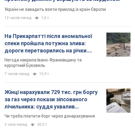
Україні не завадить взяти приклад із країн Європи
12 часов назад
1,6 т.
На Прикарпатті після аномальної
спеки пройшла потужна злива:
дороги перетворились на річки.
Відео
Негода накрила Івано-Франківщину та
курортний Буковель
7 часов назад
15,9 т.
Жінці нарахували 729 тис. грн боргу
за газ через покази зіпсованого
лічильника: суддя ухвалив
неочікуване рішення
Чи треба платити борг через донарахування
2 часа назад
30,0 т.