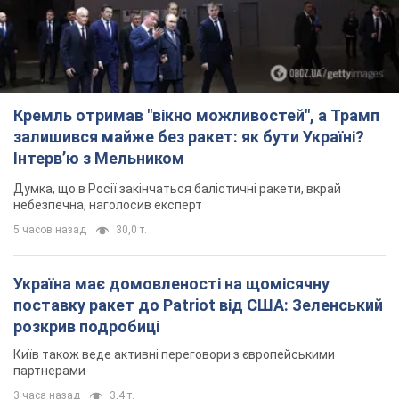
Кремль отримав "вікно можливостей", а Трамп
залишився майже без ракет: як бути Україні?
Інтерв’ю з Мельником
Думка, що в Росії закінчаться балістичні ракети, вкрай
небезпечна, наголосив експерт
5 часов назад
30,0 т.
Україна має домовленості на щомісячну
поставку ракет до Patriot від США: Зеленський
розкрив подробиці
Київ також веде активні переговори з європейськими
партнерами
3 часа назад
3,4 т.