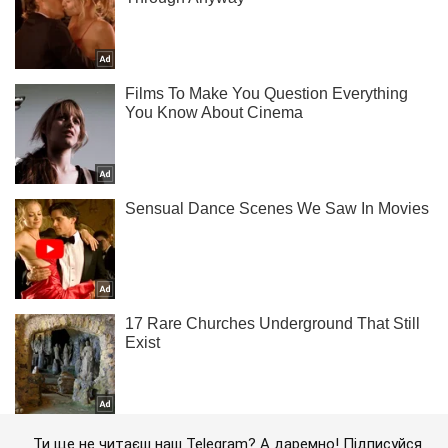
Ти ще не читаєш наш Telegram? А даремно! Підписуйся