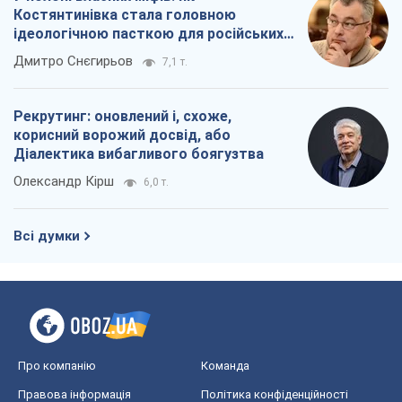
Костянтинівка стала головною
ідеологічною пасткою для російських
окупантів
Дмитро Снєгирьов
7,1 т.
Рекрутинг: оновлений і, схоже,
корисний ворожий досвід, або
Діалектика вибагливого боягузтва
Олександр Кірш
6,0 т.
Всі думки
Про компанію
Команда
Правова інформація
Політика конфіденційності