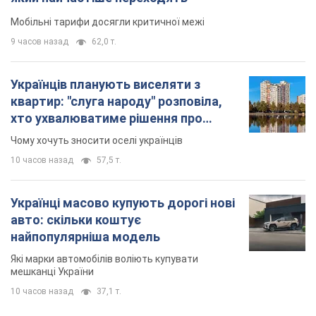
Мобільні тарифи досягли критичної межі
9 часов назад
62,0 т.
Українців планують виселяти з
квартир: "слуга народу" розповіла,
хто ухвалюватиме рішення про
знесення будинків
Чому хочуть зносити оселі українців
10 часов назад
57,5 т.
Українці масово купують дорогі нові
авто: скільки коштує
найпопулярніша модель
Які марки автомобілів воліють купувати
мешканці України
10 часов назад
37,1 т.