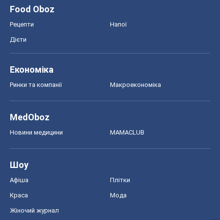
Food Oboz
Рецепти
Напої
Дієти
Економіка
Ринки та компанії
Макроекономіка
MedOboz
Новини медицини
MAMACLUB
Шоу
Афіша
Плітки
Краса
Мода
Жіночий журнал