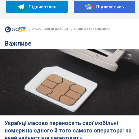
Підписатись
Підписатись
Кримінальні новини
Сили АТО звільнили...
Важливе
Українці масово переносять свої мобільні
номери на одного й того самого оператора: на
який найчастіше переходять