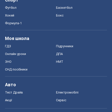
Футбол
Баскетбол
Хокей
Бокс
Формула-1
Моя школа
ГДЗ
Підручники
Онлайн уроки
ДПА
ЗНО
НМТ
СНД посібники
Авто
Тест Драйв
Електромобілі
Акції
Сервіс