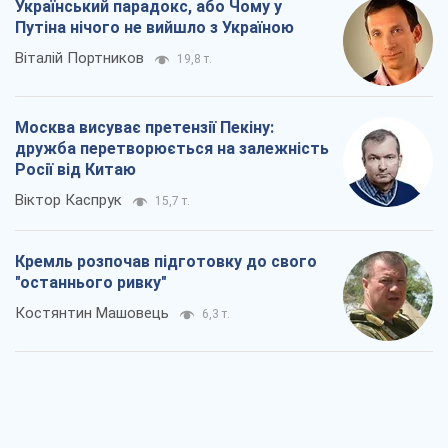
Український парадокс, або Чому у
Путіна нічого не вийшло з Україною
Віталій Портников
19,8 т.
Москва висуває претензії Пекіну:
дружба перетворюється на залежність
Росії від Китаю
Віктор Каспрук
15,7 т.
Кремль розпочав підготовку до свого
"останнього ривку"
Костянтин Машовець
6,3 т.