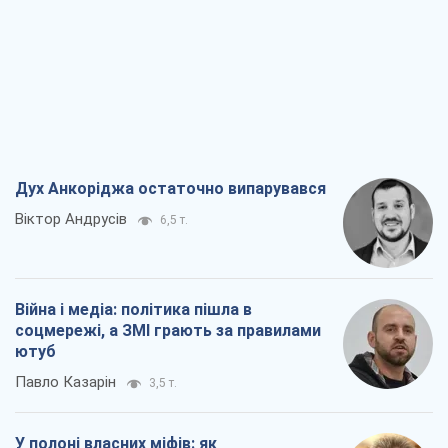
Дух Анкоріджа остаточно випарувався
Віктор Андрусів
6,5 т.
Війна і медіа: політика пішла в
соцмережі, а ЗМІ грають за правилами
ютуб
Павло Казарін
3,5 т.
У полоні власних міфів: як