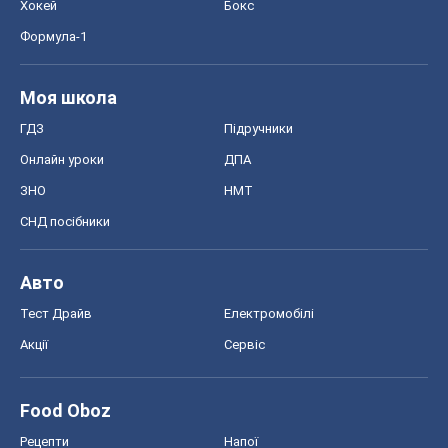
Хокей
Бокс
Формула-1
Моя школа
ГДЗ
Підручники
Онлайн уроки
ДПА
ЗНО
НМТ
СНД посібники
Авто
Тест Драйв
Електромобілі
Акції
Сервіс
Food Oboz
Рецепти
Напої