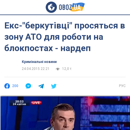
Екс-"беркутівці" просяться в
зону АТО для роботи на
блокпостах - нардеп
Кримінальні новини
24.04.2015 22:21
12,0 т.
200
РУС