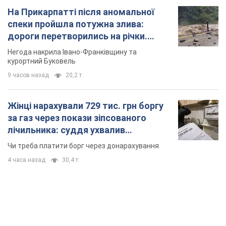
На Прикарпатті після аномальної
спеки пройшла потужна злива:
дороги перетворились на річки.
Відео
Негода накрила Івано-Франківщину та
курортний Буковель
9 часов назад
20,2 т.
Жінці нарахували 729 тис. грн боргу
за газ через покази зіпсованого
лічильника: суддя ухвалив
неочікуване рішення
Чи треба платити борг через донарахування
4 часа назад
30,4 т.