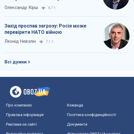
Олександр Кірш
4,7 т.
Захід проспав загрозу: Росія може
перевірити НАТО війною
Леонід Невзлін
7,1 т.
Всі думки
Про компанію
Команда
Правова інформація
Політика конфіденційності
Реклама на сайті
Документи
Редакційна політика
Журналісти OBOZ.UA на місці