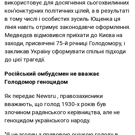
використовує для досягнення сьогохвилинних
кон'юнктурних політичних цілей, а в результаті
в тому числі і особистих зусиль Ющенка ця
лінія навіть отримує законодавче оформлення.
Медведєв відмовився приїхати до Києва на
заходи, присвячені 75-й річниці Голодомору, і
закликав Україну сформувати спільні підходи
до цієї трагедії.
Російський омбудсмен не вважає
Голодомор геноцидом
Як передає Newsru , правозахисники
вважають, що голод 1930-х років був
злочином радянського керівництва, але не
геноцидом українського народу.
"Я не згоден з правовою оцінкою голоду в