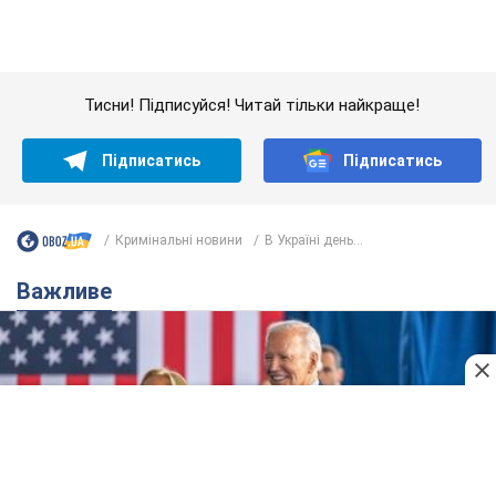
Дружина тяжкохворого Джо Байдена назвала
перший симптом, який сигналізував про його
"агресивний" рак
Спершу лікарі не надали цьому належної уваги
7 годин тому
11,1 т.
Її вбила Росія: померла 13-річна
дівчинка, поранена внаслідок
російської атаки на Сумщину. Фото
Того дня під час російського обстрілу загинули
її брат, вітчим та бабуся
8 годин тому
9,3 т.
Чому в СРСР лікарі носили лише білі
халати
У цьому був як практичний, так і символічний