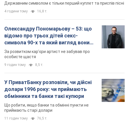
Державним символом є тільки перший куплет та приспів пісні
4 години тому
16,8 т.
Олександру Пономарьову – 53: що
відомо про трьох дітей секс-
символа 90-х та який вигляд вони
мають
За розвитком кар'єри артист не забував про
особисте щастя
9 годин тому
8,5 т.
У ПриватБанку розповіли, чи дійсні
долари 1996 року: чи приймають
обмінники та банки такі купюри
Що робити, якщо банки та обмінні пункти не
приймають старі долари
11 годин тому
76,5 т.