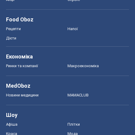
Food Oboz
Рецепти
Напої
Дієти
Економіка
Ринки та компанії
Макроекономіка
MedOboz
Новини медицини
MAMACLUB
Шоу
Афіша
Плітки
Краса
Мода