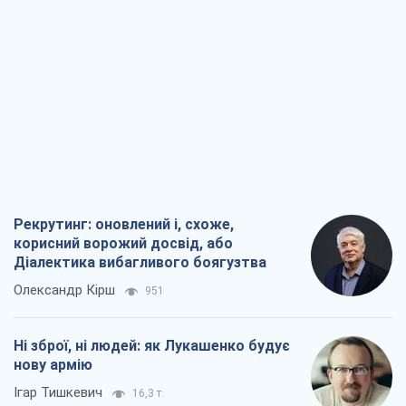
Рекрутинг: оновлений і, схоже,
корисний ворожий досвід, або
Діалектика вибагливого боягузтва
Олександр Кірш
951
Ні зброї, ні людей: як Лукашенко будує
нову армію
Ігар Тишкевич
16,3 т.