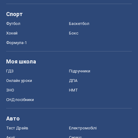
Спорт
Футбол
Баскетбол
Хокей
Бокс
Формула-1
Моя школа
ГДЗ
Підручники
Онлайн уроки
ДПА
ЗНО
НМТ
СНД посібники
Авто
Тест Драйв
Електромобілі
Акції
Сервіс