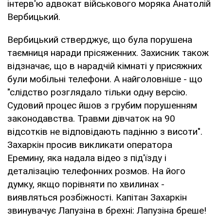
інтерв'ю адвокат військового моряка Анатолій
Вербицький.
Вербицький стверджує, що була порушена
таємниця наради прісяженних. Захисник також
відзначає, що в нарадчій кімнаті у присяжних
були мобільні телефони. А найголовніше - що
"слідство розглядало тільки одну версію.
Судовий процес йшов з грубим порушенням
законодавства. Травми дівчаток на 90
відсотків не відповідають падінню з висоти".
Захаркін просив викликати оператора
Еремину, яка надала відео з під'їзду і
деталізацію телефонних розмов. На його
думку, якщо порівняти по хвилинах -
виявляться розбіжності. Капітан Захаркін
звинувачує Лапузіна в брехні: Лапузіна бреше!