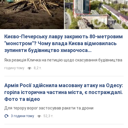
Києво-Печерську лавру закриють 80-метровим
"монстром"? Чому влада Києва відмовилась
зупиняти будівництво хмарочоса
"московського вірянина"
Яка реакція Кличка на петицію щодо скасування будівництва
годину тому
8,2 т.
Армія Росії здійснила масовану атаку на Одесу:
горіла історична частина міста, є постраждалі.
Фото та відео
Для терору ворог застосував ракети та дрони
3 години тому
52,3 т.