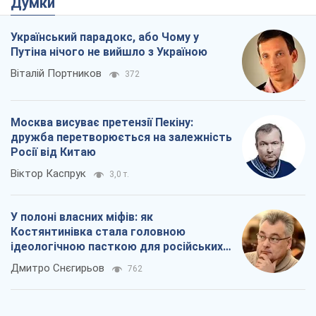
Думки
Український парадокс, або Чому у
Путіна нічого не вийшло з Україною
Віталій Портников
372
Москва висуває претензії Пекіну:
дружба перетворюється на залежність
Росії від Китаю
Віктор Каспрук
3,0 т.
У полоні власних міфів: як
Костянтинівка стала головною
ідеологічною пасткою для російських
окупантів
Дмитро Снєгирьов
762