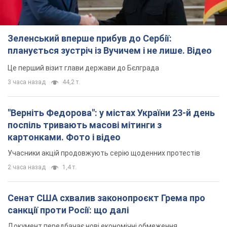
Зеленський вперше прибув до Сербії:
планується зустріч із Вучичем і не лише. Відео
Це перший візит глави держави до Бєлграда
3 часа назад
44,2 т.
"Верніть Федорова": у містах України 23-й день
поспіль тривають масові мітинги з
картонками. Фото і відео
Учасники акцій продовжують серію щоденних протестів
2 часа назад
1,4 т.
Сенат США схвалив законопроєкт Грема про
санкції проти Росії: що далі
Документ передбачає нові економічні обмеження