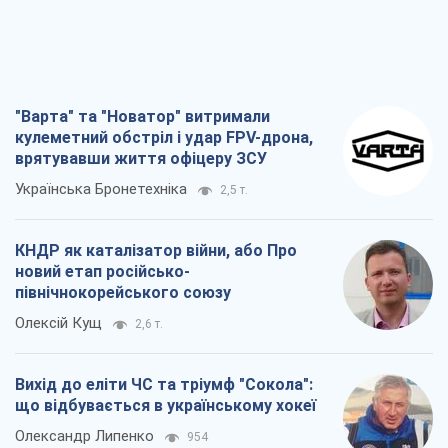
"Варта" та "Новатор" витримали
кулеметний обстріл і удар FPV-дрона,
врятувавши життя офіцеру ЗСУ
Українська Бронетехніка
2,5 т.
КНДР як каталізатор війни, або Про
новий етап російсько-
північнокорейського союзу
Олексій Кущ
2,6 т.
Вихід до еліти ЧС та тріумф "Сокола":
що відбувається в українському хокеї
Олександр Липенко
954