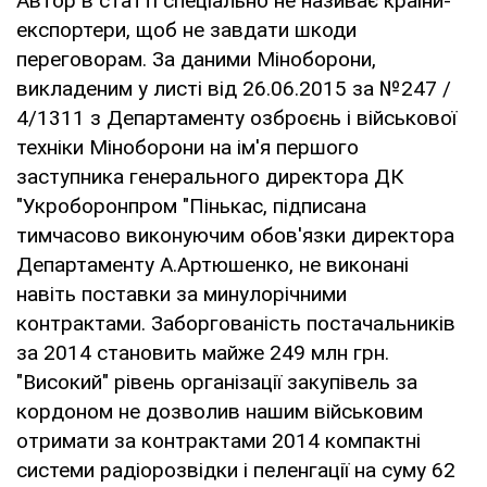
Автор в статті спеціально не називає країни-
експортери, щоб не завдати шкоди
переговорам. За даними Міноборони,
викладеним у листі від 26.06.2015 за №247 /
4/1311 з Департаменту озброєнь і військової
техніки Міноборони на ім'я першого
заступника генерального директора ДК
"Укроборонпром "Пінькас, підписана
тимчасово виконуючим обов'язки директора
Департаменту А.Артюшенко, не виконані
навіть поставки за минулорічними
контрактами. Заборгованість постачальників
за 2014 становить майже 249 млн грн.
"Високий" рівень організації закупівель за
кордоном не дозволив нашим військовим
отримати за контрактами 2014 компактні
системи радіорозвідки і пеленгації на суму 62