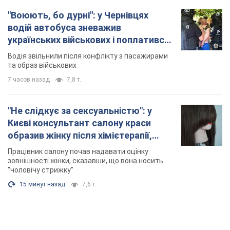
"Воюють, бо дурні": у Чернівцях
водій автобуса зневажив
українських військових і поплатився.
Відео
Водія звільнили після конфлікту з пасажирами
та образ військових
7 часов назад
7,8 т.
"Не слідкує за сексуальністю": у
Києві консультант салону краси
образив жінку після хімієтерапії,
розгорівся скандал. Фото
Працівник салону почав надавати оцінку
зовнішності жінки, сказавши, що вона носить
"чоловічу стрижку"
15 минут назад
7,6 т.