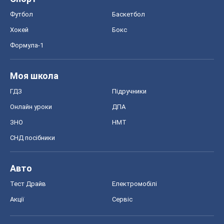
Футбол
Баскетбол
Хокей
Бокс
Формула-1
Моя школа
ГДЗ
Підручники
Онлайн уроки
ДПА
ЗНО
НМТ
СНД посібники
Авто
Тест Драйв
Електромобілі
Акції
Сервіс