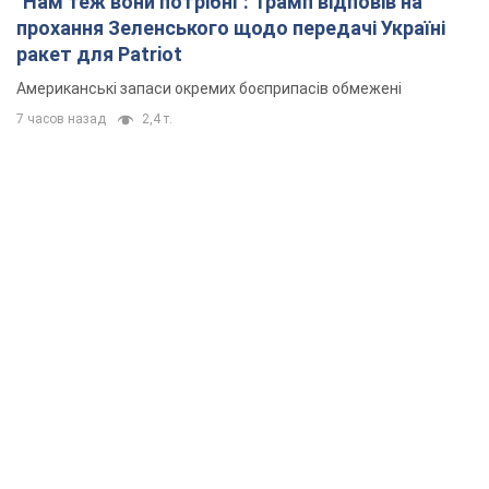
"Нам теж вони потрібні": Трамп відповів на
прохання Зеленського щодо передачі Україні
ракет для Patriot
Американські запаси окремих боєприпасів обмежені
7 часов назад
2,4 т.