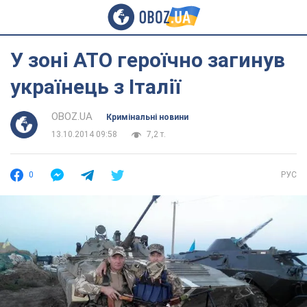
У зоні АТО героїчно загинув
українець з Італії
OBOZ.UA
Кримінальні новини
13.10.2014 09:58
7,2 т.
0
РУС