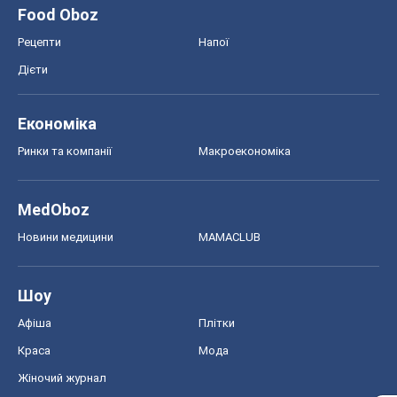
Food Oboz
Рецепти
Напої
Дієти
Економіка
Ринки та компанії
Макроекономіка
MedOboz
Новини медицини
MAMACLUB
Шоу
Афіша
Плітки
Краса
Мода
Жіночий журнал