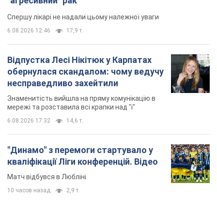
"агресивний" рак
Спершу лікарі не надали цьому належної уваги
6.08.2026 12:46
17,9 т.
Відпустка Лесі Нікітюк у Карпатах
обернулася скандалом: чому ведучу
несправедливо захейтили
Знаменитість вийшла на пряму комунікацію в
мережі та розставила всі крапки над "і"
6.08.2026 17:32
14,6 т.
"Динамо" з перемоги стартувало у
кваліфікації Ліги конференцій. Відео
Матч відбувся в Любліні
10 часов назад
2,9 т.