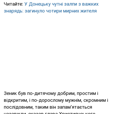
Читайте:
У Донецьку чутні залпи з важких
знарядь: загинуло чотири мирних жителя
Зеник був по-дитячому добрим, простим і
відкритим, і по-дорослому мужнім, скромним і
послідовним, таким він запам'ятається
назавжди, сказав глава Християнського