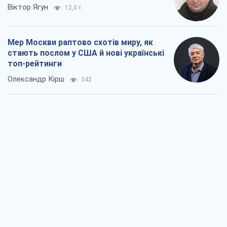
Віктор Ягун
12,0 т.
Мер Москви раптово схотів миру, як
стають послом у США й нові українські
топ-рейтинги
Олександр Кірш
342