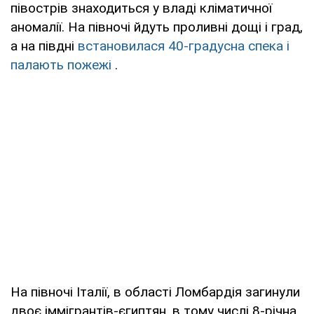
півострів знаходиться у владі кліматичної
аномалії. На півночі йдуть проливні дощі і град,
а на півдні
встановилася 40-градусна спека і
палають пожежі
.
На півночі Італії, в області Ломбардія загинули
двоє іммігрантів-єгиптян, в тому числі 8-річна