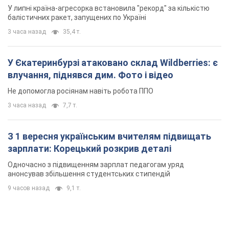
У липні країна-агресорка встановила "рекорд" за кількістю
балістичних ракет, запущених по Україні
3 часа назад
35,4 т.
У Єкатеринбурзі атаковано склад Wildberries: є
влучання, піднявся дим. Фото і відео
Не допомогла росіянам навіть робота ППО
3 часа назад
7,7 т.
З 1 вересня українським вчителям підвищать
зарплати: Корецький розкрив деталі
Одночасно з підвищенням зарплат педагогам уряд
анонсував збільшення студентських стипендій
9 часов назад
9,1 т.