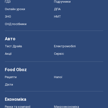
ГДЗ
Підручники
Онлайн уроки
ДПА
ЗНО
НМТ
СНД посібники
Авто
Тест Драйв
Електромобілі
Акції
Сервіс
Food Oboz
Рецепти
Напої
Дієти
Економіка
Ринки та компанії
Макроекономіка