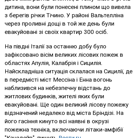
дитина, вони були понесені плином що вивела
з берегів річки Тічино. У районі Вальтелліна
через проливні дощі в той же день були
евакуйовані зі своїх квартир 300 осіб.
На півдні Італії за останню добу було
зафіксовано вісім великих лісових пожеж в
областях Апулія, Калабрія і Сицилія.
Найскладніша ситуація склалася на Сицилії, де
в передмісті міст Мессіна і Енна вогонь
наблизився на небезпечну відстань до
житлових будинків, жителі яких були
евакуйовані. Ще один великий лісову пожежу
відзначений недалеко від міста Бріндізі. На
його гасіння кинуто всі наявні в окрузі
пожежна техніка, включаючи літаки-амфібії
"Канадейр", пишуть
Вести.ru