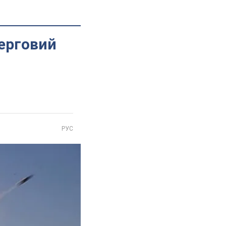
ерговий
РУС