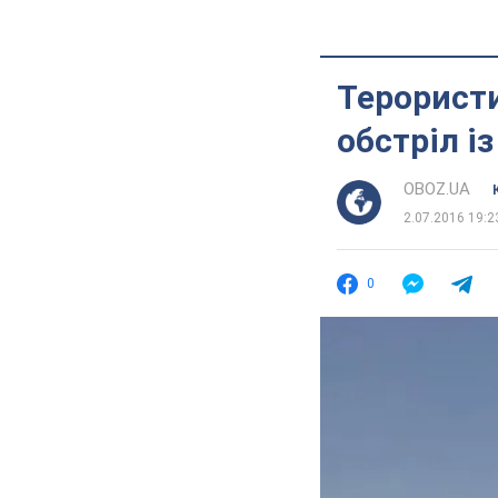
Терорист
обстріл і
OBOZ.UA
2.07.2016 19:2
0