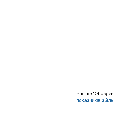
Раніше "Обозрев
показників збіл