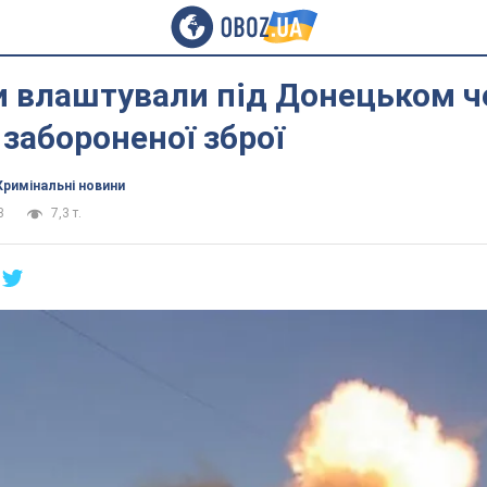
и влаштували під Донецьком ч
з забороненої зброї
Кримінальні новини
3
7,3 т.