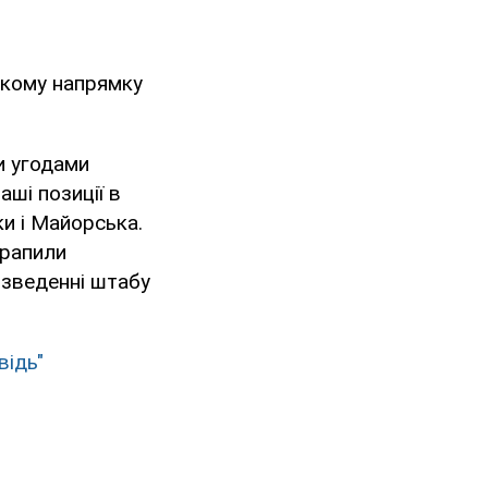
ькому напрямку
и угодами
аші позиції в
ки і Майорська.
трапили
у зведенні штабу
відь"