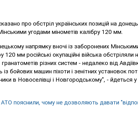
сказано про обстріл українських позицій на донец
Мінськими угодами мінометів калібру 120 мм.
нецькому напрямку вночі із заборонених Мінським
у 120 мм російські окупаційні війська обстріляли н
 гранатометів різних систем - недалеко від Авдіїв
ь із бойових машин піхоти і зенітних установок по
сники в Новоселівці і Новгородському", - йдеться 
 АТО пояснили, чому не дозволяють давати "відпо