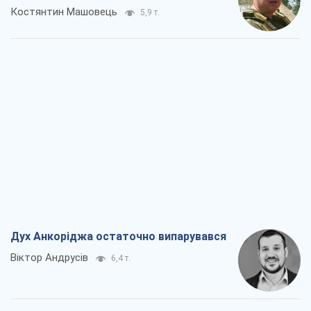
Дух Анкоріджа остаточно випарувався
Віктор Андрусів
6,4 т.
Війна і медіа: політика пішла в
соцмережі, а ЗМІ грають за правилами
ютуб
Павло Казарін
3,4 т.
У полоні власних міфів: як
Костянтинівка стала головною
ідеологічною пасткою для російських
окупантів
Дмитро Снєгирьов
7,0 т.