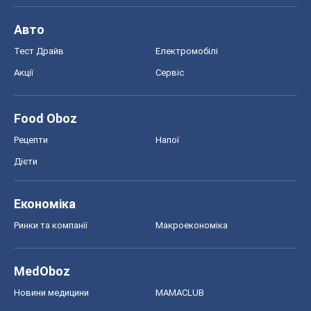
Економіка
Ринки та компанії
Макроекономіка
MedOboz
Новини медицини
MAMACLUB
Шоу
Афіша
Плітки
Краса
Мода
Жіночий журнал