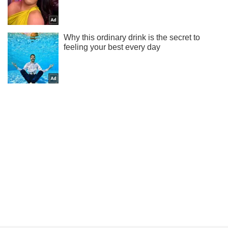
Не набридаємо! Тільки найважливіше - підписуйся на наш
Telegram-канал
Підписатись
Підписатись
Кримінальні новини
Комуністи не зацікавлені...
Важливе