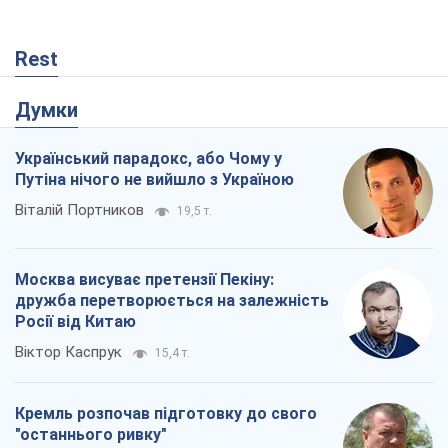
Москва висуває претензії Пекіну:
дружба перетворюється на залежність
Росії від Китаю
Віктор Каспрук
15,4 т.
Кремль розпочав підготовку до свого
"останнього ривку"
Костянтин Машовець
5,9 т.