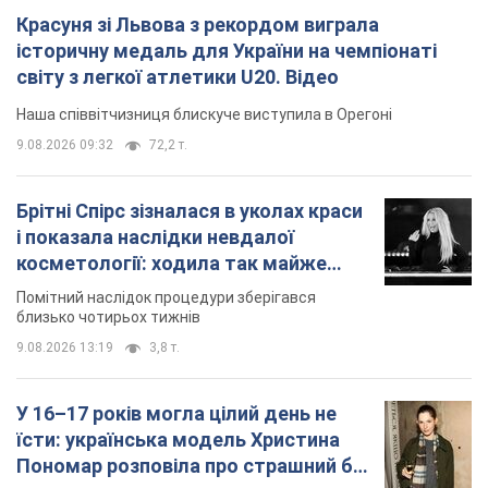
близько чотирьох тижнів
9.08.2026 13:19
3,8 т.
У 16–17 років могла цілий день не
їсти: українська модель Христина
Пономар розповіла про страшний бік
модельної кар’єри
Модель зізналася, які гонорари отримують її
колеги
9.08.2026 16:25
8,2 т.