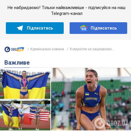
Красуня зі Львова з рекордом виграла
історичну медаль для України на чемпіонаті
світу з легкої атлетики U20. Відео
Наша співвітчизниця блискуче виступила в Орегоні
9.08.2026 09:32
72,2 т.
Брітні Спірс зізналася в уколах краси
і показала наслідки невдалої
косметології: ходила так майже
місяць
Помітний наслідок процедури зберігався