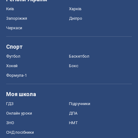
Моя школа
ГДЗ
Підручники
Онлайн уроки
ДПА
ЗНО
НМТ
СНД посібники
Авто
Тест Драйв
Електромобілі
Акції
Сервіс
Food Oboz
Рецепти
Напої
Дієти