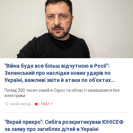
ворога. Відео
Понад 300 тисяч сімей в Одесі та області залишалися без
електрики
12 часов назад
154,1 т.
"Вкрай прикро": Сибіга розкритикував ЮНІСЕФ
за заяву про загиблих дітей в Україні
Глава МЗС наголосив, що причиною загибелі українських
дітей є війна, яку розв'язала РФ
10 часов назад
10,5 т.
"Суттєві руйнування": Росія завдала
масованого удару по видобувних активах і
буровому майданчику "Укрнафти"
Проти видобувної інфраструктури ворог застосував десятки
БПЛА
11 часов назад
8,9 т.