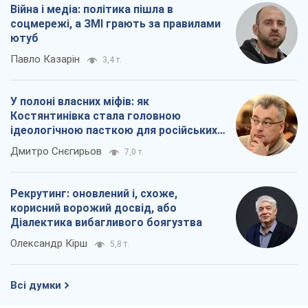
Рекрутинг: оновлений і, схоже,
корисний ворожий досвід, або
Діалектика вибагливого боягузтва
Олександр Кірш
5,8 т.
Всі думки
Про компанію
Команда
Правова інформація
Політика конфіденційності
Реклама на сайті
Документи
Редакційна політика
Журналісти OBOZ.UA на місці
подій