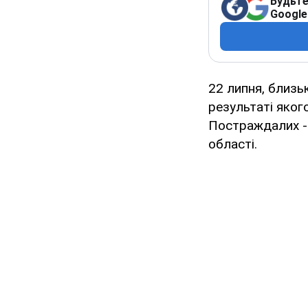
Будьте
Google
22 липня, близьк
результаті яког
Постраждалих -
області.