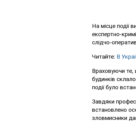
На місце події 
експертно-кримі
слідчо-оператив
Читайте:
В Украї
Враховуючи те, 
будинків склало
події було вста
Завдяки професі
встановлено осо
зловмисники даю