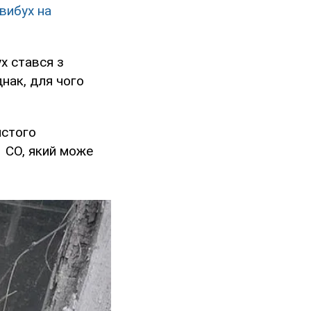
вибух на
ух стався з
днак, для чого
ястого
 СО, який може