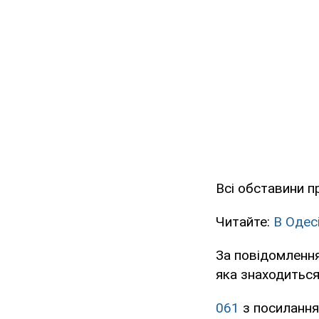
Всі обставини п
Читайте:
В Одес
За повідомлення
яка знаходиться
061
з посилання