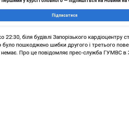
 першими у курсі головного — підпишіться на Новини на
Підписатися
о 22:30, біля будівлі Запорізького кардіоцентру с
о було пошкоджено шибки другого і третього пове
 немає. Про це повідомляє прес-служба ГУМВС в З