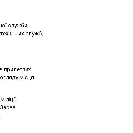
ної служби,
технічних служб,
ів прилеглих
 огляду місця
іліції
 Зараз
.