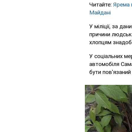
Читайте:
Ярема 
Майдані
У міліції, за да
причини людсько
хлопцям знадоби
У соціальних м
автомобіля Сам
бути пов'язаний