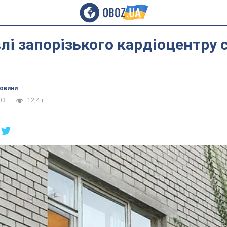
влі запорізького кардіоцентру 
новини
03
12,4 т.