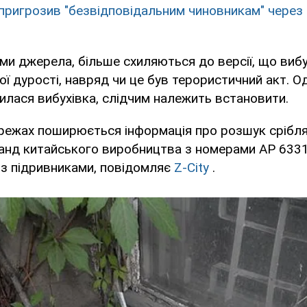
пригрозив "безвідповідальним чиновникам" через 
ними джерела, більше схиляються до версії, що виб
ї дурості, навряд чи це був терористичний акт. О
лася вибухівка, слідчим належить встановити.
ережах поширюється інформація про розшук срібл
анд китайського виробництва з номерами АР 6331
 з підривниками, повідомляє
Z-City
.