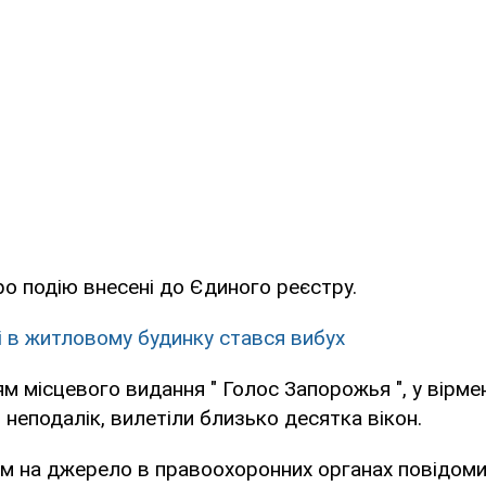
ро подію внесені до Єдиного реєстру.
і в житловому будинку стався вибух
м місцевого видання " Голос Запорожья ", у вірмен
 неподалік, вилетіли близько десятка вікон.
м на джерело в правоохоронних органах повідоми