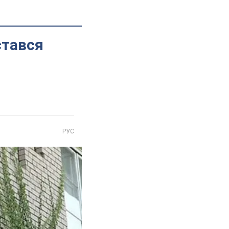
стався
РУС