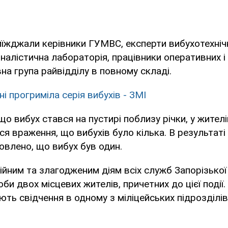
виїжджали керівники ГУМВС, експерти вибухотехніч
налістична лабораторія, працівники оперативних і 
на група райвідділу в повному складі.
ні прогриміла серія вибухів - ЗМІ
що вибух стався на пустирі поблизу річки, у жител
ся враження, що вибухів було кілька. В результаті
новлено, що вибух був один.
йним та злагодженим діям всіх служб Запорізької м
би двох місцевих жителів, причетних до цієї події.
ть свідчення в одному з міліцейських підрозділів