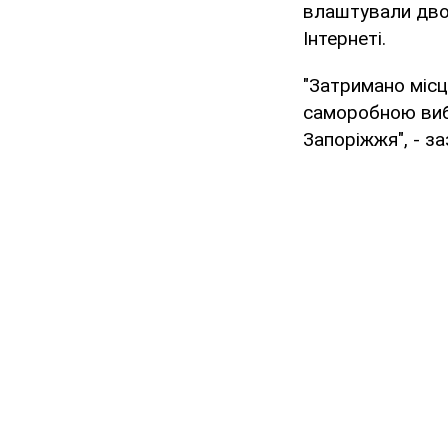
влаштували двоє
Інтернеті.
"Затримано місц
саморобною вибу
Запоріжжя", - з