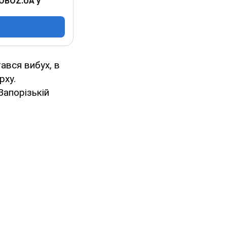
 OBOZ.UA у
тався вибух, в
рху.
апорізькій