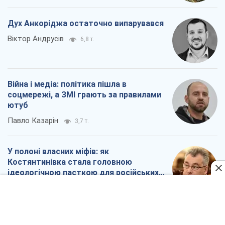
ютуб
Павло Казарін
3,7 т.
У полоні власних міфів: як
Костянтинівка стала головною
ідеологічною пасткою для російських
окупантів
Дмитро Снєгирьов
7,4 т.
Всі думки
Про компанію
Команда
Правова інформація
Політика конфіденційності
Реклама на сайті
Документи