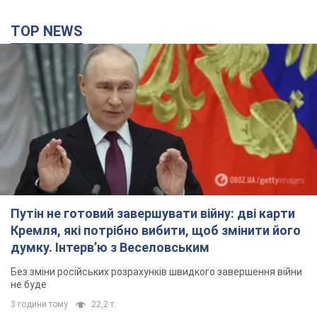
Путін не готовий завершувати війну: дві карти
Кремля, які потрібно вибити, щоб змінити його
думку. Інтерв’ю з Веселовським
Без зміни російських розрахунків швидкого завершення війни
не буде
3 години тому
22,2 т.
Дрони атакували НПЗ у Нижньокамську: після
вибухів було видно дим. Відео
Місцеві активно публікували фото та відео
2 години тому
3,7 т.
Україна готує Чорнобиль до чергової спроби