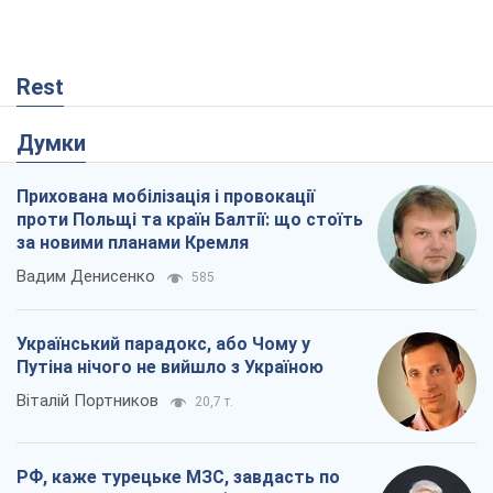
проти Польщі та країн Балтії: що стоїть
за новими планами Кремля
Вадим Денисенко
585
Український парадокс, або Чому у
Путіна нічого не вийшло з Україною
Віталій Портников
20,7 т.
РФ, каже турецьке МЗС, завдасть по
Україні ядерного удару (а Київ мер
знищує й без цього)
Олександр Кірш
348