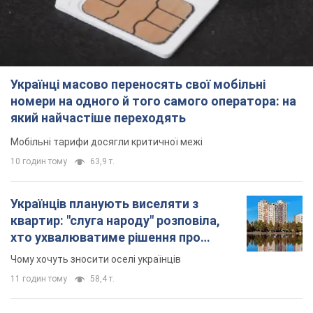
Мобільні тарифи досягли критичної межі
10 годин тому
63,9 т.
Українців планують виселяти з
квартир: "слуга народу" розповіла,
хто ухвалюватиме рішення про
знесення будинків
Чому хочуть зносити оселі українців
11 годин тому
58,4 т.
Українці масово купують дорогі нові
авто: скільки коштує
найпопулярніша модель
Які марки автомобілів воліють купувати
мешканці України
11 годин тому
37,6 т.