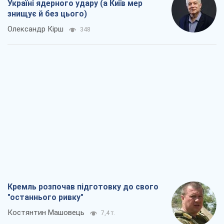
Кремль розпочав підготовку до свого
"останнього ривку"
Костянтин Машовець
7,4 т.
Дух Анкоріджа остаточно випарувався
Віктор Андрусів
6,8 т.
Війна і медіа: політика пішла в
соцмережі, а ЗМІ грають за правилами