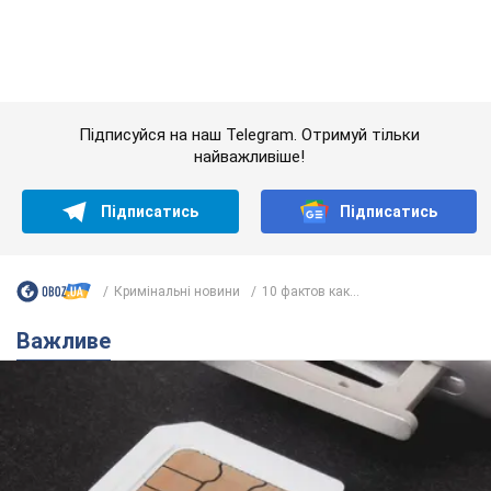
Кримінальні новини
10 фактов как...
Важливе
Українці масово переносять свої мобільні
номери на одного й того самого оператора: на
який найчастіше переходять