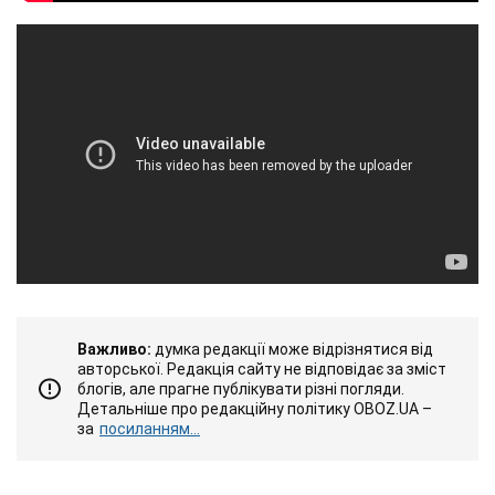
Важливо:
думка редакції може відрізнятися від
авторської. Редакція сайту не відповідає за зміст
блогів, але прагне публікувати різні погляди.
Детальніше про редакційну політику OBOZ.UA –
за
посиланням...