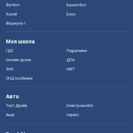
Футбол
Баскетбол
Хокей
Бокс
Формула-1
Моя школа
ГДЗ
Підручники
Онлайн уроки
ДПА
ЗНО
НМТ
СНД посібники
Авто
Тест Драйв
Електромобілі
Акції
Сервіс