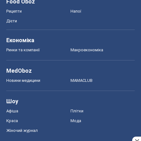
Food Oboz
Рецепти
Напої
Дієти
Економіка
Ринки та компанії
Макроекономіка
MedOboz
Новини медицини
MAMACLUB
Шоу
Афіша
Плітки
Краса
Мода
Жіночий журнал