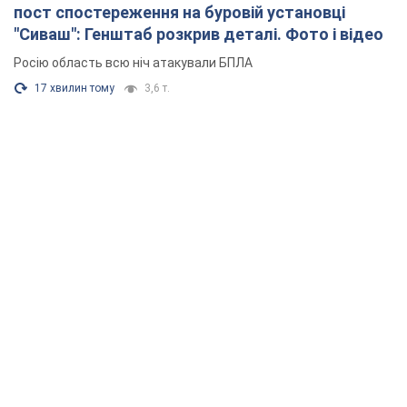
пост спостереження на буровій установці
"Сиваш": Генштаб розкрив деталі. Фото і відео
Росію область всю ніч атакували БПЛА
17 хвилин тому
3,6 т.