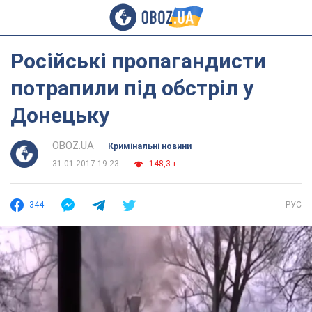
Російські пропагандисти
потрапили під обстріл у
Донецьку
OBOZ.UA
Кримінальні новини
31.01.2017 19:23
148,3 т.
344
РУС