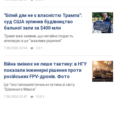
"Білий дім не є власністю Трампа":
суд США зупинив будівництво
бальної зали за $400 млн
Трамп вже заявив, що негайно подасть
апеляцію а це "жахливе рішення"
7.08.2026 23:54
3,3 т.
Війна змінює не лише тактику: в НГУ
показали інженерні рішення проти
російських FPV-дронів. Фото
Це "постапокаліптична естетика зі світу
"Шаленого Макса"
7.08.2026 23:47
10,0 т.