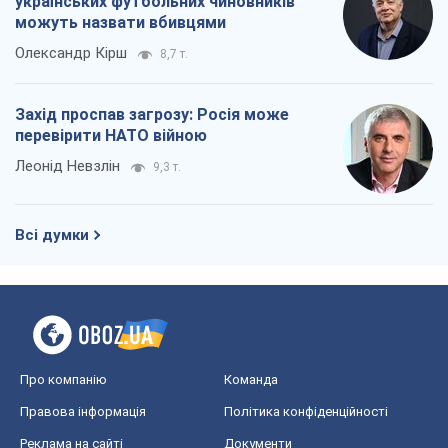
українських футбольних чиновників
можуть назвати вбивцями
Олександр Кірш
8,7 т.
Захід проспав загрозу: Росія може
перевірити НАТО війною
Леонід Невзлін
9,3 т.
Всі думки
Про компанію
Команда
Правова інформація
Політика конфіденційності
Реклама на сайті
Документи