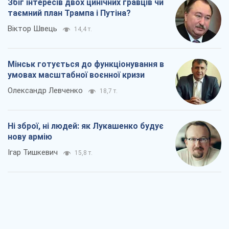
Збіг інтересів двох цинічних гравців чи
таємний план Трампа і Путіна?
Віктор Швець
14,4 т.
Мінськ готується до функціонування в
умовах масштабної воєнної кризи
Олександр Левченко
18,7 т.
Ні зброї, ні людей: як Лукашенко будує
нову армію
Ігар Тишкевич
15,8 т.