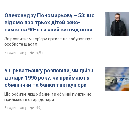
Олександру Пономарьову – 53: що
відомо про трьох дітей секс-
символа 90-х та який вигляд вони
мають
За розвитком кар'єри артист не забував про
особисте щастя
7 годин тому
6,9 т.
У ПриватБанку розповіли, чи дійсні
долари 1996 року: чи приймають
обмінники та банки такі купюри
Що робити, якщо банки та обмінні пункти не
приймають старі долари
8 годин тому
60,1 т.