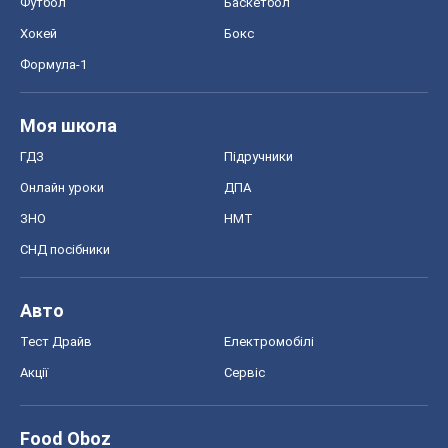
Футбол
Баскетбол
Хокей
Бокс
Формула-1
Моя школа
ГДЗ
Підручники
Онлайн уроки
ДПА
ЗНО
НМТ
СНД посібники
Авто
Тест Драйв
Електромобілі
Акції
Сервіс
Food Oboz